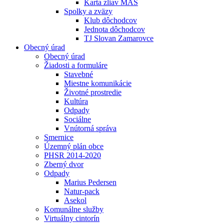
Karta zliav MAS
Spolky a zväzy
Klub dôchodcov
Jednota dôchodcov
TJ Slovan Zamarovce
Obecný úrad
Obecný úrad
Žiadosti a formuláre
Stavebné
Miestne komunikácie
Životné prostredie
Kultúra
Odpady
Sociálne
Vnútorná správa
Smernice
Územný plán obce
PHSR 2014-2020
Zberný dvor
Odpady
Marius Pedersen
Natur-pack
Asekol
Komunálne služby
Virtuálny cintorín