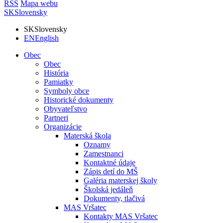
RSS
Mapa webu
SK
Slovensky
SK
Slovensky
EN
English
Obec
Obec
História
Pamiatky
Symboly obce
Historické dokumenty
Obyvateľstvo
Partneri
Organizácie
Materská škola
Oznamy
Zamestnanci
Kontaktné údaje
Zápis detí do MŠ
Galéria materskej školy
Školská jedáleň
Dokumenty, tlačivá
MAS Vršatec
Kontakty MAS Vršatec