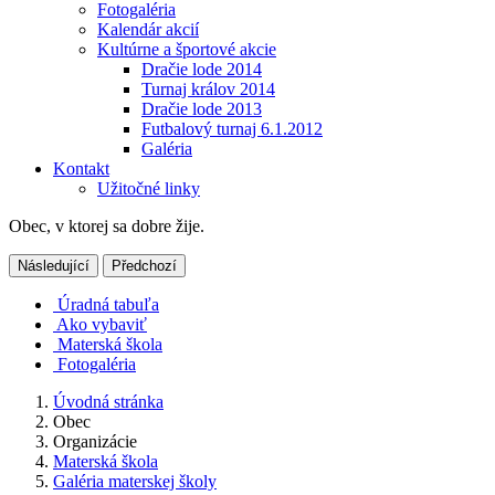
Fotogaléria
Kalendár akcií
Kultúrne a športové akcie
Dračie lode 2014
Turnaj králov 2014
Dračie lode 2013
Futbalový turnaj 6.1.2012
Galéria
Kontakt
Užitočné linky
Obec, v ktorej sa dobre žije.
Následující
Předchozí
Úradná tabuľa
Ako vybaviť
Materská škola
Fotogaléria
Úvodná stránka
Obec
Organizácie
Materská škola
Galéria materskej školy