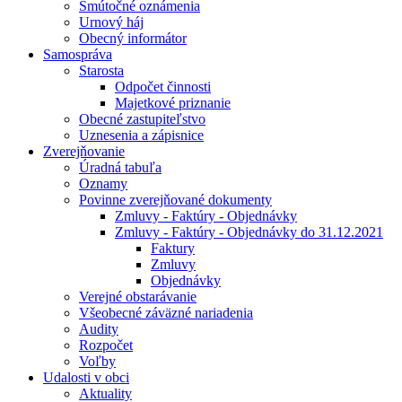
Smútočné oznámenia
Urnový háj
Obecný informátor
Samospráva
Starosta
Odpočet činnosti
Majetkové priznanie
Obecné zastupiteľstvo
Uznesenia a zápisnice
Zverejňovanie
Úradná tabuľa
Oznamy
Povinne zverejňované dokumenty
Zmluvy - Faktúry - Objednávky
Zmluvy - Faktúry - Objednávky do 31.12.2021
Faktury
Zmluvy
Objednávky
Verejné obstarávanie
Všeobecné záväzné nariadenia
Audity
Rozpočet
Voľby
Udalosti v obci
Aktuality