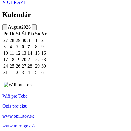
V OBRAZE.
Kalendár
August
2026
Po
Ut
St
Št
Pia
So
Ne
27
28
29
30
31
1
2
3
4
5
6
7
8
9
10
11
12
13
14
15
16
17
18
19
20
21
22
23
24
25
26
27
28
29
30
31
1
2
3
4
5
6
Wifi pre Teba
Opis projektu
www.opii.gov.sk
www.mirri.gov.sk