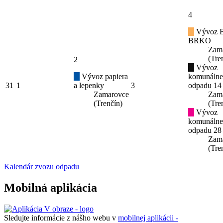
4
Vývoz B
BRKO
Zam
(Tre
2
Vývoz
Vývoz papiera
komunáln
31
1
a lepenky
3
odpadu 14
Zamarovce
Zam
(Trenčín)
(Tre
Vývoz
komunáln
odpadu 28
Zam
(Tre
Kalendár zvozu odpadu
Mobilná aplikácia
Sledujte informácie z nášho webu v
mobilnej aplikácii -