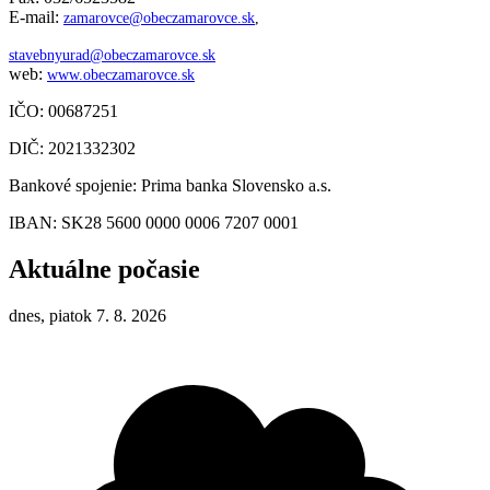
E-mail:
zamarovce@obeczamarovce.sk
,
stavebnyurad@obeczamarovce.sk
web:
www.obeczamarovce.sk
IČO: 00687251
DIČ: 2021332302
Bankové spojenie: Prima banka Slovensko a.s.
IBAN: SK28 5600 0000 0006 7207 0001
Aktuálne počasie
dnes, piatok 7. 8. 2026