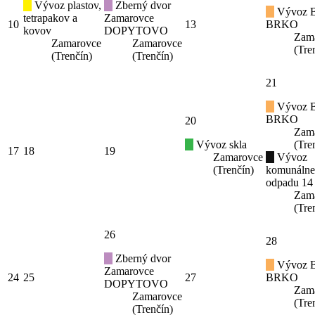
Vývoz plastov,
Zberný dvor
Vývoz B
tetrapakov a
Zamarovce
10
13
BRKO
kovov
DOPYTOVO
Zam
Zamarovce
Zamarovce
(Tre
(Trenčín)
(Trenčín)
21
Vývoz B
BRKO
20
Zam
Vývoz skla
(Tre
17
18
19
Zamarovce
Vývoz
(Trenčín)
komunáln
odpadu 14
Zam
(Tre
26
28
Zberný dvor
Vývoz B
Zamarovce
24
25
27
BRKO
DOPYTOVO
Zam
Zamarovce
(Tre
(Trenčín)