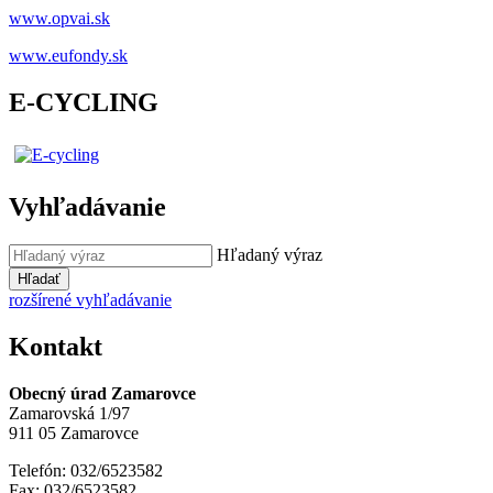
www.opvai.sk
www.eufondy.sk
E-CYCLING
Vyhľadávanie
Hľadaný výraz
Hľadať
rozšírené vyhľadávanie
Kontakt
Obecný úrad Zamarovce
Zamarovská 1/97
911 05 Zamarovce
Telefón: 032/6523582
Fax: 032/6523582