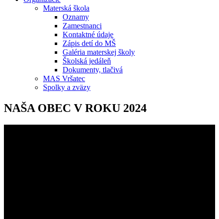
Materská škola
Oznamy
Zamestnanci
Kontaktné údaje
Zápis detí do MŠ
Galéria materskej školy
Školská jedáleň
Dokumenty, tlačivá
MAS Vršatec
Spolky a zväzy
NAŠA OBEC V ROKU 2024