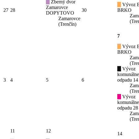
Zberný dvor
Vývoz B
Zamarovce
27
28
30
BRKO
DOPYTOVO
Zam
Zamarovce
(Tre
(Trenčín)
7
Vývoz B
BRKO
Zam
(Tre
Vývoz
komunáln
3
4
5
6
odpadu 14
Zam
(Tre
Vývoz
komunáln
odpadu 28
Zam
(Tre
11
12
14