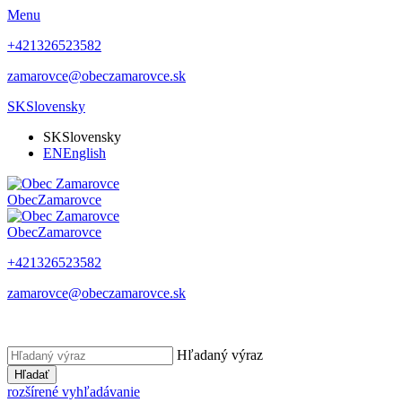
Menu
+421326523582
zamarovce@obeczamarovce.sk
SK
Slovensky
SK
Slovensky
EN
English
Obec
Zamarovce
Obec
Zamarovce
+421326523582
zamarovce@obeczamarovce.sk
Hľadaný výraz
Hľadať
rozšírené vyhľadávanie