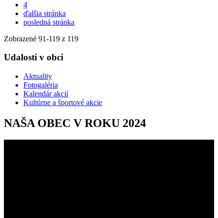
4
ďalšia stránka
posledná stránka
Zobrazené
91
-
119
z 119
Udalosti v obci
Aktuality
Fotogaléria
Kalendár akcií
Kultúrne a športové akcie
NAŠA OBEC V ROKU 2024