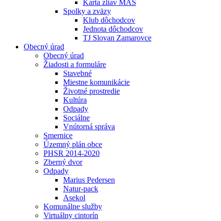
Karta zliav MAS
Spolky a zväzy
Klub dôchodcov
Jednota dôchodcov
TJ Slovan Zamarovce
Obecný úrad
Obecný úrad
Žiadosti a formuláre
Stavebné
Miestne komunikácie
Životné prostredie
Kultúra
Odpady
Sociálne
Vnútorná správa
Smernice
Územný plán obce
PHSR 2014-2020
Zberný dvor
Odpady
Marius Pedersen
Natur-pack
Asekol
Komunálne služby
Virtuálny cintorín