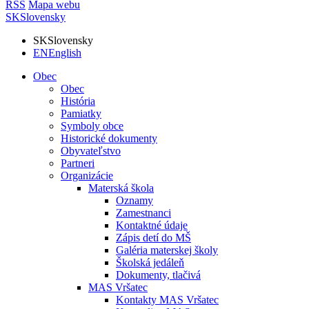
RSS
Mapa webu
SK
Slovensky
SK
Slovensky
EN
English
Obec
Obec
História
Pamiatky
Symboly obce
Historické dokumenty
Obyvateľstvo
Partneri
Organizácie
Materská škola
Oznamy
Zamestnanci
Kontaktné údaje
Zápis detí do MŠ
Galéria materskej školy
Školská jedáleň
Dokumenty, tlačivá
MAS Vršatec
Kontakty MAS Vršatec