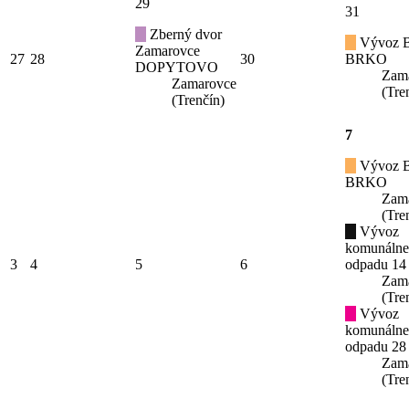
29
31
Zberný dvor
Vývoz B
Zamarovce
27
28
30
BRKO
DOPYTOVO
Zam
Zamarovce
(Tre
(Trenčín)
7
Vývoz B
BRKO
Zam
(Tre
Vývoz
komunáln
3
4
5
6
odpadu 14
Zam
(Tre
Vývoz
komunáln
odpadu 28
Zam
(Tre