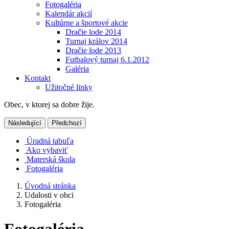
Fotogaléria
Kalendár akcií
Kultúrne a športové akcie
Dračie lode 2014
Turnaj králov 2014
Dračie lode 2013
Futbalový turnaj 6.1.2012
Galéria
Kontakt
Užitočné linky
Obec, v ktorej sa dobre žije.
Následující
Předchozí
Úradná tabuľa
Ako vybaviť
Materská škola
Fotogaléria
Úvodná stránka
Udalosti v obci
Fotogaléria