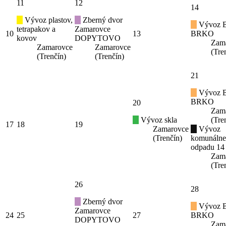
11
12
14
Vývoz plastov,
Zberný dvor
Vývoz B
tetrapakov a
Zamarovce
10
13
BRKO
kovov
DOPYTOVO
Zam
Zamarovce
Zamarovce
(Tre
(Trenčín)
(Trenčín)
21
Vývoz B
BRKO
20
Zam
Vývoz skla
(Tre
17
18
19
Zamarovce
Vývoz
(Trenčín)
komunáln
odpadu 14
Zam
(Tre
26
28
Zberný dvor
Vývoz B
Zamarovce
24
25
27
BRKO
DOPYTOVO
Zam