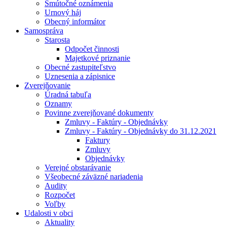
Smútočné oznámenia
Urnový háj
Obecný informátor
Samospráva
Starosta
Odpočet činnosti
Majetkové priznanie
Obecné zastupiteľstvo
Uznesenia a zápisnice
Zverejňovanie
Úradná tabuľa
Oznamy
Povinne zverejňované dokumenty
Zmluvy - Faktúry - Objednávky
Zmluvy - Faktúry - Objednávky do 31.12.2021
Faktury
Zmluvy
Objednávky
Verejné obstarávanie
Všeobecné záväzné nariadenia
Audity
Rozpočet
Voľby
Udalosti v obci
Aktuality