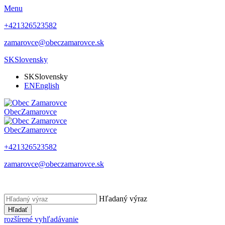
Menu
+421326523582
zamarovce@obeczamarovce.sk
SK
Slovensky
SK
Slovensky
EN
English
Obec
Zamarovce
Obec
Zamarovce
+421326523582
zamarovce@obeczamarovce.sk
Hľadaný výraz
Hľadať
rozšírené vyhľadávanie