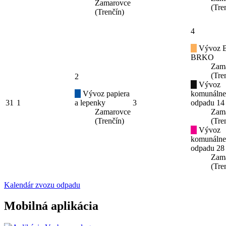
Zamarovce
(Tre
(Trenčín)
4
Vývoz B
BRKO
Zam
(Tre
2
Vývoz
Vývoz papiera
komunáln
31
1
a lepenky
3
odpadu 14
Zamarovce
Zam
(Trenčín)
(Tre
Vývoz
komunáln
odpadu 28
Zam
(Tre
Kalendár zvozu odpadu
Mobilná aplikácia