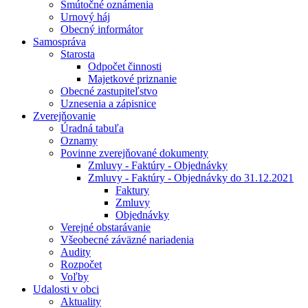
Smútočné oznámenia
Urnový háj
Obecný informátor
Samospráva
Starosta
Odpočet činnosti
Majetkové priznanie
Obecné zastupiteľstvo
Uznesenia a zápisnice
Zverejňovanie
Úradná tabuľa
Oznamy
Povinne zverejňované dokumenty
Zmluvy - Faktúry - Objednávky
Zmluvy - Faktúry - Objednávky do 31.12.2021
Faktury
Zmluvy
Objednávky
Verejné obstarávanie
Všeobecné záväzné nariadenia
Audity
Rozpočet
Voľby
Udalosti v obci
Aktuality