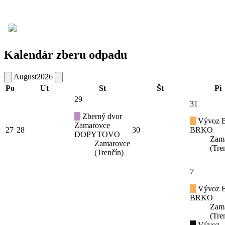
Kalendár zberu odpadu
August
2026
Po
Ut
St
Št
Pi
29
31
Zberný dvor
Vývoz B
Zamarovce
27
28
30
BRKO
DOPYTOVO
Zam
Zamarovce
(Tre
(Trenčín)
7
Vývoz B
BRKO
Zam
(Tre
Vývoz