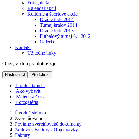
Fotogaléria
Kalendár akcií
Kultúrne a športové akcie
Dračie lode 2014
Turnaj králov 2014
Dračie lode 2013
Futbalový turnaj 6.1.2012
Galéria
Kontakt
Užitočné linky
Obec, v ktorej sa dobre žije.
Následující
Předchozí
Úradná tabuľa
Ako vybaviť
Materská škola
Fotogaléria
Úvodná stránka
Zverejňovanie
Povinne zverejňované dokumenty
Zmluvy - Faktúry - Objednávky
Faktúry