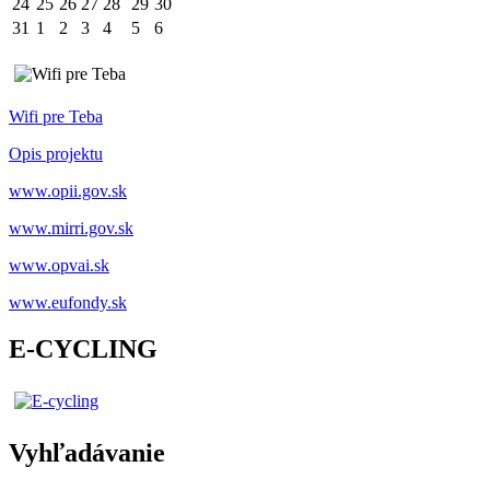
24
25
26
27
28
29
30
31
1
2
3
4
5
6
Wifi pre Teba
Opis projektu
www.opii.gov.sk
www.mirri.gov.sk
www.opvai.sk
www.eufondy.sk
E-CYCLING
Vyhľadávanie