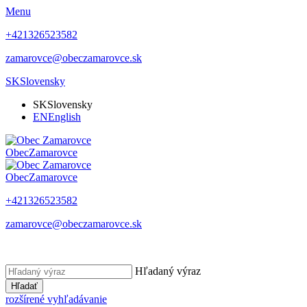
Menu
+421326523582
zamarovce@obeczamarovce.sk
SK
Slovensky
SK
Slovensky
EN
English
Obec
Zamarovce
Obec
Zamarovce
+421326523582
zamarovce@obeczamarovce.sk
Hľadaný výraz
Hľadať
rozšírené vyhľadávanie