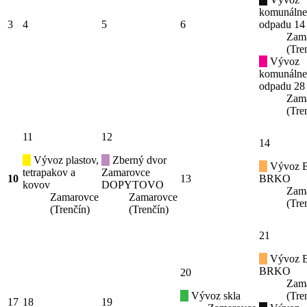
komunáln
3
4
5
6
odpadu 14
Zam
(Tre
Vývoz
komunáln
odpadu 28
Zam
(Tre
11
12
14
Vývoz plastov,
Zberný dvor
Vývoz B
tetrapakov a
Zamarovce
10
13
BRKO
kovov
DOPYTOVO
Zam
Zamarovce
Zamarovce
(Tre
(Trenčín)
(Trenčín)
21
Vývoz B
BRKO
20
Zam
Vývoz skla
(Tre
17
18
19