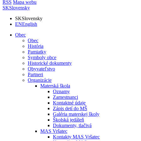
RSS
Mapa webu
SK
Slovensky
SK
Slovensky
EN
English
Obec
Obec
História
Pamiatky
Symboly obce
Historické dokumenty
Obyvateľstvo
Partneri
Organizácie
Materská škola
Oznamy
Zamestnanci
Kontaktné údaje
Zápis detí do MŠ
Galéria materskej školy
Školská jedáleň
Dokumenty, tlačivá
MAS Vršatec
Kontakty MAS Vršatec