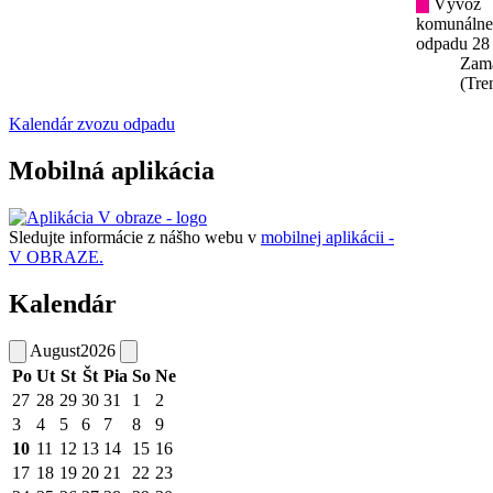
Vývoz
komunáln
odpadu 28
Zam
(Tre
Kalendár zvozu odpadu
Mobilná aplikácia
Sledujte informácie z nášho webu v
mobilnej aplikácii -
V OBRAZE.
Kalendár
August
2026
Po
Ut
St
Št
Pia
So
Ne
27
28
29
30
31
1
2
3
4
5
6
7
8
9
10
11
12
13
14
15
16
17
18
19
20
21
22
23