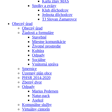
Karta zliav MAS
Spolky a zväzy
Klub dôchodcov
Jednota dôchodcov
TJ Slovan Zamarovce
Obecný úrad
Obecný úrad
Žiadosti a formuláre
Stavebné
Miestne komunikácie
Životné prostredie
Kultúra
Odpady
Sociálne
Vnútorná správa
Smernice
Územný plán obce
PHSR 2014-2020
Zberný dvor
Odpady
Marius Pedersen
Natur-pack
Asekol
Komunálne služby
Virtuálny cintorín