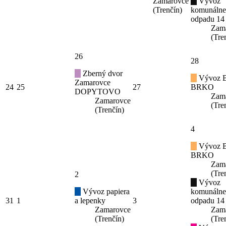
Zamarovce
Vývoz
(Trenčín)
komunáln
odpadu 14
Zam
(Tre
26
28
Zberný dvor
Vývoz B
Zamarovce
24
25
27
BRKO
DOPYTOVO
Zam
Zamarovce
(Tre
(Trenčín)
4
Vývoz B
BRKO
Zam
(Tre
2
Vývoz
Vývoz papiera
komunáln
31
1
a lepenky
3
odpadu 14
Zamarovce
Zam
(Trenčín)
(Tre