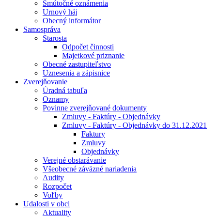
Smútočné oznámenia
Urnový háj
Obecný informátor
Samospráva
Starosta
Odpočet činnosti
Majetkové priznanie
Obecné zastupiteľstvo
Uznesenia a zápisnice
Zverejňovanie
Úradná tabuľa
Oznamy
Povinne zverejňované dokumenty
Zmluvy - Faktúry - Objednávky
Zmluvy - Faktúry - Objednávky do 31.12.2021
Faktury
Zmluvy
Objednávky
Verejné obstarávanie
Všeobecné záväzné nariadenia
Audity
Rozpočet
Voľby
Udalosti v obci
Aktuality