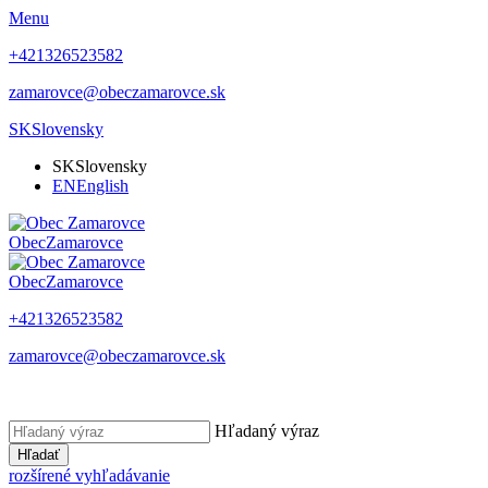
Menu
+421326523582
zamarovce@obeczamarovce.sk
SK
Slovensky
SK
Slovensky
EN
English
Obec
Zamarovce
Obec
Zamarovce
+421326523582
zamarovce@obeczamarovce.sk
Hľadaný výraz
Hľadať
rozšírené vyhľadávanie