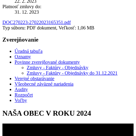
22. 2. 2023
Platnosť zmluvy do:
31. 12. 2023
DOC270223-27022023165351.pdf
Typ súboru: PDF dokument, Veľkosť: 1,06 MB
Zverejňovanie
Úradná tabuľa
Oznamy
Povinne zverejňované dokumenty
Zmluvy - Faktúry - Objednávky
Zmluvy - Faktúry - Objednávky do 31.12.2021
Verejné obstarávanie
Všeobecné záväzné nariadenia
Audity
Rozpočet
Voľby
NAŠA OBEC V ROKU 2024