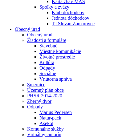
Karta zliav MAS
Spolky a zväzy
Klub dôchodcov
Jednota dôchodcov
TJ Slovan Zamarovce
Obecný úrad
Obecný úrad
Žiadosti a formuláre
Stavebné
Miestne komunikácie
Životné prostredie
Kultúra
Odpady
Sociálne
Vnútorná správa
Smernice
Územný plán obce
PHSR 2014-2020
Zberný dvor
Odpady
Marius Pedersen
Natur-pack
Asekol
Komunálne služby
Virtuálny cintorín