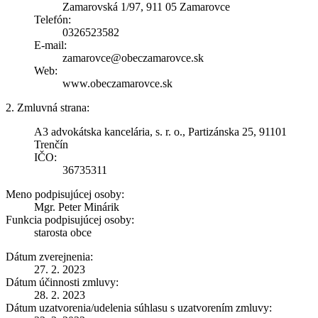
Zamarovská 1/97, 911 05 Zamarovce
Telefón:
0326523582
E-mail:
zamarovce@obeczamarovce.sk
Web:
www.obeczamarovce.sk
2. Zmluvná strana:
A3 advokátska kancelária, s. r. o., Partizánska 25, 91101
Trenčín
IČO:
36735311
Meno podpisujúcej osoby:
Mgr. Peter Minárik
Funkcia podpisujúcej osoby:
starosta obce
Dátum zverejnenia:
27. 2. 2023
Dátum účinnosti zmluvy:
28. 2. 2023
Dátum uzatvorenia/udelenia súhlasu s uzatvorením zmluvy: