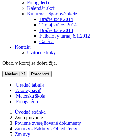
Fotogaléria
Kalendár akcií
Kultúrne a športové akcie
Dračie lode 2014
Turnaj králov 2014
Dračie lode 2013
Futbalový turnaj 6.1.2012
Galéria
Kontakt
Užitočné linky
Obec, v ktorej sa dobre žije.
Následující
Předchozí
Úradná tabuľa
Ako vybaviť
Materská škola
Fotogaléria
Úvodná stránka
Zverejňovanie
Povinne zverejňované dokumenty
Zmluvy - Faktúry - Objednávky
Zmluvy