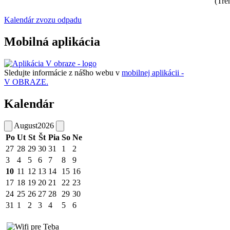
(Tre
Kalendár zvozu odpadu
Mobilná aplikácia
Sledujte informácie z nášho webu v
mobilnej aplikácii -
V OBRAZE.
Kalendár
August
2026
Po
Ut
St
Št
Pia
So
Ne
27
28
29
30
31
1
2
3
4
5
6
7
8
9
10
11
12
13
14
15
16
17
18
19
20
21
22
23
24
25
26
27
28
29
30
31
1
2
3
4
5
6