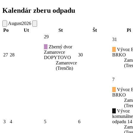
Kalendár zberu odpadu
August
2026
Po
Ut
St
Št
Pi
29
31
Zberný dvor
Vývoz B
Zamarovce
27
28
30
BRKO
DOPYTOVO
Zam
Zamarovce
(Tre
(Trenčín)
7
Vývoz B
BRKO
Zam
(Tre
Vývoz
komunáln
3
4
5
6
odpadu 14
Zam
(Tre