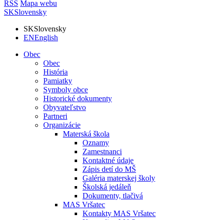
RSS
Mapa webu
SK
Slovensky
SK
Slovensky
EN
English
Obec
Obec
História
Pamiatky
Symboly obce
Historické dokumenty
Obyvateľstvo
Partneri
Organizácie
Materská škola
Oznamy
Zamestnanci
Kontaktné údaje
Zápis detí do MŠ
Galéria materskej školy
Školská jedáleň
Dokumenty, tlačivá
MAS Vršatec
Kontakty MAS Vršatec