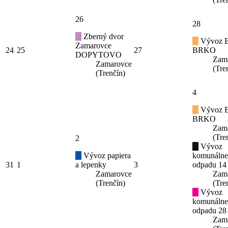
26
28
Zberný dvor
Vývoz B
Zamarovce
24
25
27
BRKO
DOPYTOVO
Zam
Zamarovce
(Tre
(Trenčín)
4
Vývoz B
BRKO
Zam
(Tre
2
Vývoz
Vývoz papiera
komunáln
31
1
a lepenky
3
odpadu 14
Zamarovce
Zam
(Trenčín)
(Tre
Vývoz
komunáln
odpadu 28
Zam