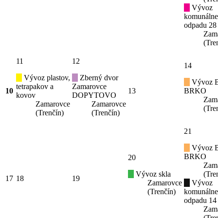
Vývoz
komunáln
odpadu 28
Zam
(Tre
11
12
14
Vývoz plastov,
Zberný dvor
Vývoz B
tetrapakov a
Zamarovce
10
13
BRKO
kovov
DOPYTOVO
Zam
Zamarovce
Zamarovce
(Tre
(Trenčín)
(Trenčín)
21
Vývoz B
BRKO
20
Zam
Vývoz skla
(Tre
17
18
19
Zamarovce
Vývoz
(Trenčín)
komunáln
odpadu 14
Zam
(Tre