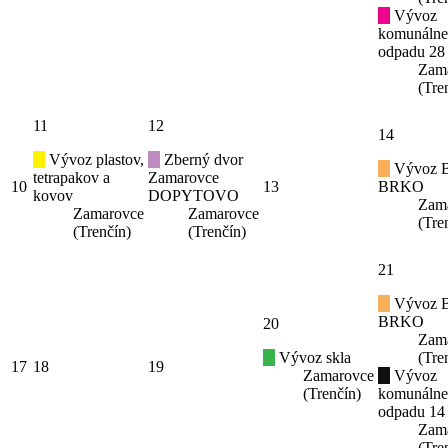
Vývoz
komunáln
odpadu 28
Zam
(Tre
11
12
14
Vývoz plastov,
Zberný dvor
Vývoz B
tetrapakov a
Zamarovce
10
13
BRKO
kovov
DOPYTOVO
Zam
Zamarovce
Zamarovce
(Tre
(Trenčín)
(Trenčín)
21
Vývoz B
BRKO
20
Zam
Vývoz skla
(Tre
17
18
19
Zamarovce
Vývoz
(Trenčín)
komunáln
odpadu 14
Zam
(Tre