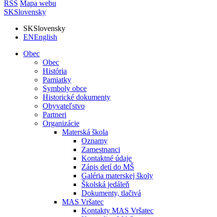
RSS
Mapa webu
SK
Slovensky
SK
Slovensky
EN
English
Obec
Obec
História
Pamiatky
Symboly obce
Historické dokumenty
Obyvateľstvo
Partneri
Organizácie
Materská škola
Oznamy
Zamestnanci
Kontaktné údaje
Zápis detí do MŠ
Galéria materskej školy
Školská jedáleň
Dokumenty, tlačivá
MAS Vršatec
Kontakty MAS Vršatec