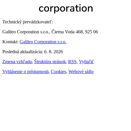
Technický prevádzkovateľ:
Galileo Corporation s.r.o., Čierna Voda 468, 925 06
Kontakt:
Galileo Corporation s.r.o.
Posledná aktualizácia: 6. 8. 2026
Zmena vzhľadu
,
Štruktúra stránok
,
RSS
,
Vytlačiť
Vyhlásenie o prístupnosti
,
Cookies
,
Webové sídlo