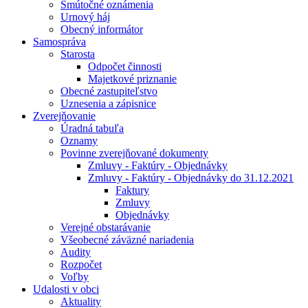
Smútočné oznámenia
Urnový háj
Obecný informátor
Samospráva
Starosta
Odpočet činnosti
Majetkové priznanie
Obecné zastupiteľstvo
Uznesenia a zápisnice
Zverejňovanie
Úradná tabuľa
Oznamy
Povinne zverejňované dokumenty
Zmluvy - Faktúry - Objednávky
Zmluvy - Faktúry - Objednávky do 31.12.2021
Faktury
Zmluvy
Objednávky
Verejné obstarávanie
Všeobecné záväzné nariadenia
Audity
Rozpočet
Voľby
Udalosti v obci
Aktuality