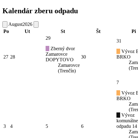
Kalendár zberu odpadu
August
2026
Po
Ut
St
Št
Pi
29
31
Zberný dvor
Vývoz B
Zamarovce
27
28
30
BRKO
DOPYTOVO
Zam
Zamarovce
(Tre
(Trenčín)
7
Vývoz B
BRKO
Zam
(Tre
Vývoz
komunáln
3
4
5
6
odpadu 14
Zam
(Tre