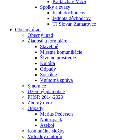
Karta zliav MAS
Spolky a zväzy
Klub dôchodcov
Jednota dôchodcov
TJ Slovan Zamarovce
Obecný úrad
Obecný úrad
Žiadosti a formuláre
Stavebné
Miestne komunikácie
Životné prostredie
Kultúra
Odpady
Sociálne
Vnútorná správa
Smernice
Územný plán obce
PHSR 2014-2020
Zberný dvor
Odpady
Marius Pedersen
Natur-pack
Asekol
Komunálne služby
Virtuálny cintorín