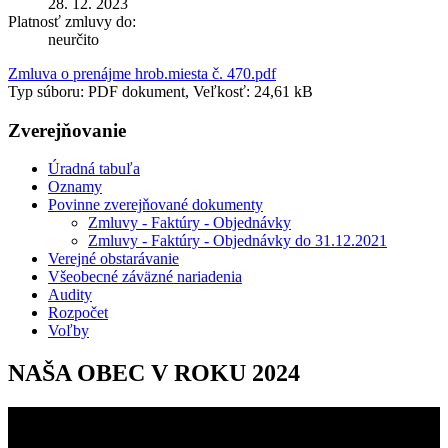
28. 12. 2023
Platnosť zmluvy do:
neurčito
Zmluva o prenájme hrob.miesta č. 470.pdf
Typ súboru: PDF dokument, Veľkosť: 24,61 kB
Zverejňovanie
Úradná tabuľa
Oznamy
Povinne zverejňované dokumenty
Zmluvy - Faktúry - Objednávky
Zmluvy - Faktúry - Objednávky do 31.12.2021
Verejné obstarávanie
Všeobecné záväzné nariadenia
Audity
Rozpočet
Voľby
NAŠA OBEC V ROKU 2024