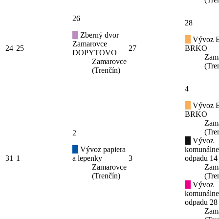
26
28
Zberný dvor
Vývoz B
Zamarovce
24
25
27
BRKO
DOPYTOVO
Zam
Zamarovce
(Tre
(Trenčín)
4
Vývoz B
BRKO
Zam
(Tre
2
Vývoz
Vývoz papiera
komunáln
31
1
a lepenky
3
odpadu 14
Zamarovce
Zam
(Trenčín)
(Tre
Vývoz
komunáln
odpadu 28
Zam