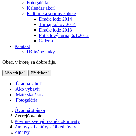
Fotogaléria
Kalendár akcií
Kultúrne a športové akcie
Dračie lode 2014
Turnaj králov 2014
Dračie lode 2013
Futbalový turnaj 6.1.2012
Galéria
Kontakt
Užitočné linky
Obec, v ktorej sa dobre žije.
Následující
Předchozí
Úradná tabuľa
Ako vybaviť
Materská škola
Fotogaléria
Úvodná stránka
Zverejňovanie
Povinne zverejňované dokumenty
Zmluvy - Faktúry - Objednávky
Zmluvy