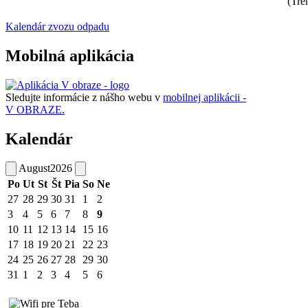
(Tre
Kalendár zvozu odpadu
Mobilná aplikácia
Sledujte informácie z nášho webu v
mobilnej aplikácii -
V OBRAZE.
Kalendár
August
2026
Po
Ut
St
Št
Pia
So
Ne
27
28
29
30
31
1
2
3
4
5
6
7
8
9
10
11
12
13
14
15
16
17
18
19
20
21
22
23
24
25
26
27
28
29
30
31
1
2
3
4
5
6