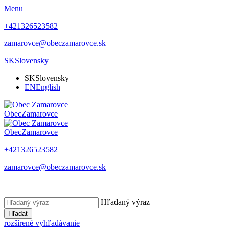
Menu
+421326523582
zamarovce@obeczamarovce.sk
SK
Slovensky
SK
Slovensky
EN
English
Obec
Zamarovce
Obec
Zamarovce
+421326523582
zamarovce@obeczamarovce.sk
Hľadaný výraz
Hľadať
rozšírené vyhľadávanie