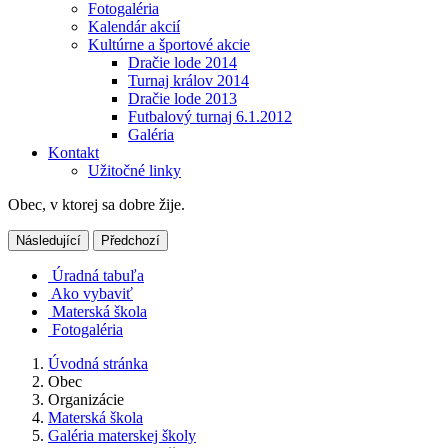
Fotogaléria
Kalendár akcií
Kultúrne a športové akcie
Dračie lode 2014
Turnaj králov 2014
Dračie lode 2013
Futbalový turnaj 6.1.2012
Galéria
Kontakt
Užitočné linky
Obec, v ktorej sa dobre žije.
Následující
Předchozí
Úradná tabuľa
Ako vybaviť
Materská škola
Fotogaléria
Úvodná stránka
Obec
Organizácie
Materská škola
Galéria materskej školy