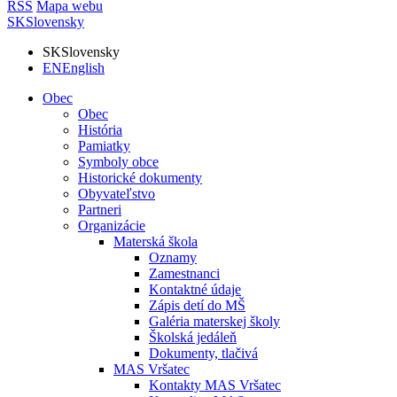
RSS
Mapa webu
SK
Slovensky
SK
Slovensky
EN
English
Obec
Obec
História
Pamiatky
Symboly obce
Historické dokumenty
Obyvateľstvo
Partneri
Organizácie
Materská škola
Oznamy
Zamestnanci
Kontaktné údaje
Zápis detí do MŠ
Galéria materskej školy
Školská jedáleň
Dokumenty, tlačivá
MAS Vršatec
Kontakty MAS Vršatec