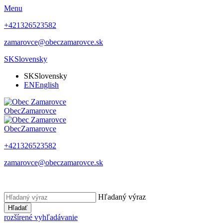
Menu
+421326523582
zamarovce@obeczamarovce.sk
SK
Slovensky
SK
Slovensky
EN
English
Obec
Zamarovce
Obec
Zamarovce
+421326523582
zamarovce@obeczamarovce.sk
Hľadaný výraz
Hľadať
rozšírené vyhľadávanie