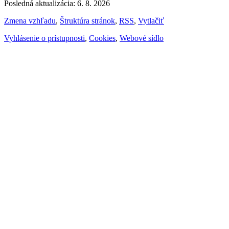
Posledná aktualizácia: 6. 8. 2026
Zmena vzhľadu
,
Štruktúra stránok
,
RSS
,
Vytlačiť
Vyhlásenie o prístupnosti
,
Cookies
,
Webové sídlo