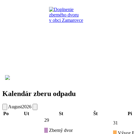
Kalendár zberu odpadu
August
2026
Po
Ut
St
Št
Pi
29
31
Zberný dvor
Vývoz B