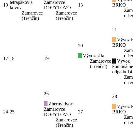
tetrapakov a
Zamarovce
10
13
BRKO
kovov
DOPYTOVO
Zam
Zamarovce
Zamarovce
(Tre
(Trenčín)
(Trenčín)
21
Vývoz B
BRKO
20
Zam
Vývoz skla
(Tre
17
18
19
Zamarovce
Vývoz
(Trenčín)
komunáln
odpadu 14
Zam
(Tre
26
28
Zberný dvor
Vývoz B
Zamarovce
24
25
27
BRKO
DOPYTOVO
Zam
Zamarovce
(Tre
(Trenčín)