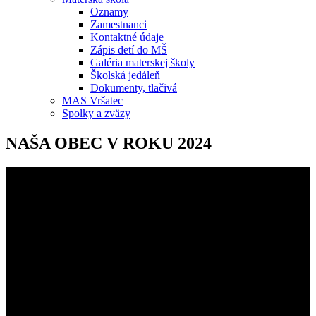
Oznamy
Zamestnanci
Kontaktné údaje
Zápis detí do MŠ
Galéria materskej školy
Školská jedáleň
Dokumenty, tlačivá
MAS Vršatec
Spolky a zväzy
NAŠA OBEC V ROKU 2024