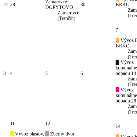
Zamarovce
27
28
30
BRKO
DOPYTOVO
Zam
Zamarovce
(Tre
(Trenčín)
7
Vývoz B
BRKO
Zam
(Tre
Vývoz
komunáln
3
4
5
6
odpadu 14
Zam
(Tre
Vývoz
komunáln
odpadu 28
Zam
(Tre
11
12
14
Vývoz plastov,
Zberný dvor
Vývoz B