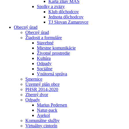
Karta zliav MAS
Spolky a zväzy
Klub dôchodcov
Jednota dôchodcov
TJ Slovan Zamarovce
Obecný úrad
Obecný úrad
Žiadosti a formuláre
Stavebné
Miestne komunikácie
Životné prostredie
Kultúra
Odpady
Sociálne
Vnútorná správa
Smernice
Územný plán obce
PHSR 2014-2020
Zberný dvor
Odpady
Marius Pedersen
Natur-pack
Asekol
Komunálne služby
Virtuálny cintorín