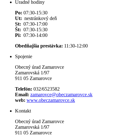
Úradné hodiny
Po:
07:30-15:30
Ut:
nestránkový deň
St:
07:30-17:00
Št:
07:30-15:30
Pi:
07:30-14:00
Obedňajšia prestávka:
11:30-12:00
Spojenie
Obecný úrad Zamarovce
Zamarovská 1/97
911 05 Zamarovce
Telefón:
032/6523582
Email:
zamarovce@obeczamarovce.sk
web:
www.obeczamarovce.sk
Kontakt
Obecný úrad Zamarovce
Zamarovská 1/97
911 05 Zamarovce