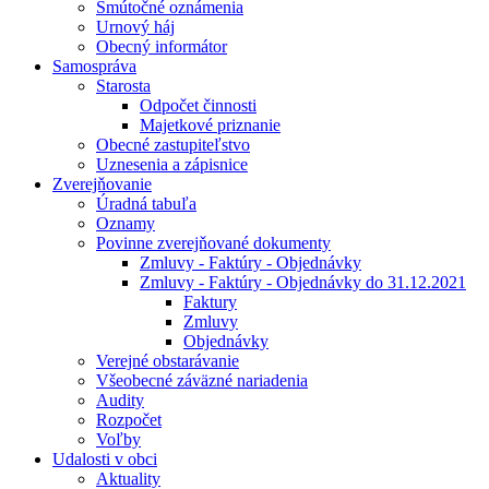
Smútočné oznámenia
Urnový háj
Obecný informátor
Samospráva
Starosta
Odpočet činnosti
Majetkové priznanie
Obecné zastupiteľstvo
Uznesenia a zápisnice
Zverejňovanie
Úradná tabuľa
Oznamy
Povinne zverejňované dokumenty
Zmluvy - Faktúry - Objednávky
Zmluvy - Faktúry - Objednávky do 31.12.2021
Faktury
Zmluvy
Objednávky
Verejné obstarávanie
Všeobecné záväzné nariadenia
Audity
Rozpočet
Voľby
Udalosti v obci
Aktuality