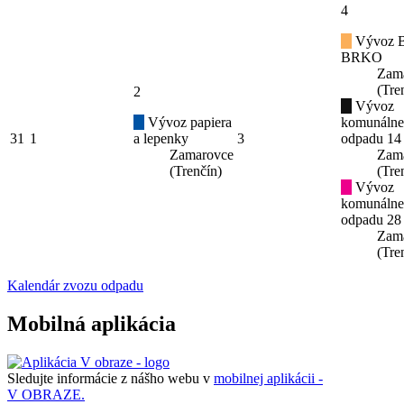
4
Vývoz B
BRKO
Zam
(Tre
2
Vývoz
Vývoz papiera
komunáln
31
1
a lepenky
3
odpadu 14
Zamarovce
Zam
(Trenčín)
(Tre
Vývoz
komunáln
odpadu 28
Zam
(Tre
Kalendár zvozu odpadu
Mobilná aplikácia
Sledujte informácie z nášho webu v
mobilnej aplikácii -
V OBRAZE.