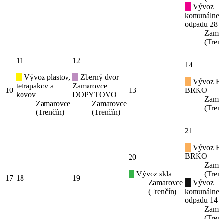
Vývoz
komunáln
odpadu 28
Zam
(Tre
11
12
14
Vývoz plastov,
Zberný dvor
Vývoz B
tetrapakov a
Zamarovce
10
13
BRKO
kovov
DOPYTOVO
Zam
Zamarovce
Zamarovce
(Tre
(Trenčín)
(Trenčín)
21
Vývoz B
BRKO
20
Zam
Vývoz skla
(Tre
17
18
19
Zamarovce
Vývoz
(Trenčín)
komunáln
odpadu 14
Zam
(Tre