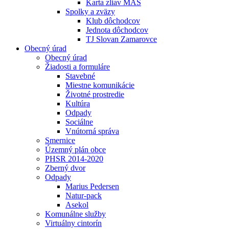
Karta zliav MAS
Spolky a zväzy
Klub dôchodcov
Jednota dôchodcov
TJ Slovan Zamarovce
Obecný úrad
Obecný úrad
Žiadosti a formuláre
Stavebné
Miestne komunikácie
Životné prostredie
Kultúra
Odpady
Sociálne
Vnútorná správa
Smernice
Územný plán obce
PHSR 2014-2020
Zberný dvor
Odpady
Marius Pedersen
Natur-pack
Asekol
Komunálne služby
Virtuálny cintorín