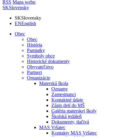
RSS
Mapa webu
SK
Slovensky
SK
Slovensky
EN
English
Obec
Obec
História
Pamiatky
Symboly obce
Historické dokumenty
Obyvateľstvo
Partneri
Organizácie
Materská škola
Oznamy
Zamestnanci
Kontaktné údaje
Zápis detí do MŠ
Galéria materskej školy
Školská jedáleň
Dokumenty, tlačivá
MAS Vršatec
Kontakty MAS Vršatec