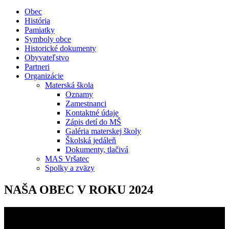
Obec
História
Pamiatky
Symboly obce
Historické dokumenty
Obyvateľstvo
Partneri
Organizácie
Materská škola
Oznamy
Zamestnanci
Kontaktné údaje
Zápis detí do MŠ
Galéria materskej školy
Školská jedáleň
Dokumenty, tlačivá
MAS Vršatec
Spolky a zväzy
NAŠA OBEC V ROKU 2024