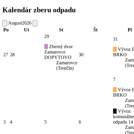
Kalendár zberu odpadu
August
2026
Po
Ut
St
Št
Pi
29
31
Zberný dvor
Vývoz B
Zamarovce
27
28
30
BRKO
DOPYTOVO
Zam
Zamarovce
(Tre
(Trenčín)
7
Vývoz B
BRKO
Zam
(Tre
Vývoz
komunáln
3
4
5
6
odpadu 14
Zam
(Tre