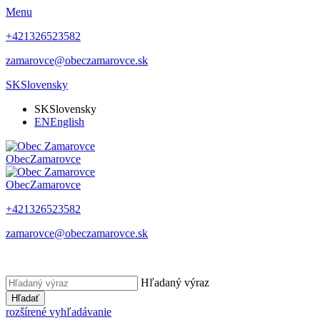
Menu
+421326523582
zamarovce@obeczamarovce.sk
SK
Slovensky
SK
Slovensky
EN
English
Obec
Zamarovce
Obec
Zamarovce
+421326523582
zamarovce@obeczamarovce.sk
Hľadaný výraz
Hľadať
rozšírené vyhľadávanie