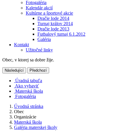
Fotogaléria
Kalendár akcií
Kultúrne a športové akcie
Dračie lode 2014
Turnaj králov 2014
Dračie lode 2013
Futbalový turnaj 6.1.2012
Galéria
Kontakt
Užitočné linky
Obec, v ktorej sa dobre žije.
Následující
Předchozí
Úradná tabuľa
Ako vybaviť
Materská škola
Fotogaléria
Úvodná stránka
Obec
Organizácie
Materská škola
Galéria materskej školy