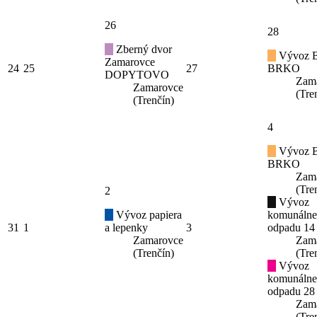
26
28
Zberný dvor
Vývoz B
Zamarovce
24
25
27
BRKO
DOPYTOVO
Zam
Zamarovce
(Tre
(Trenčín)
4
Vývoz B
BRKO
Zam
(Tre
2
Vývoz
Vývoz papiera
komunáln
31
1
a lepenky
3
odpadu 14
Zamarovce
Zam
(Trenčín)
(Tre
Vývoz
komunáln
odpadu 28
Zam
(Tre