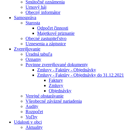
Smútočné oznámenia
Urnový háj
Obecný informátor
Samospráva
Starosta
Odpočet činnosti
Majetkové priznanie
Obecné zastupiteľstvo
Uznesenia a zápisnice
Zverejňovanie
Úradná tabuľa
Oznamy
Povinne zverejňované dokumenty
Zmluvy - Faktúry - Objednávky
Zmluvy - Faktúry - Objednávky do 31.12.2021
Faktury
Zmluvy
Objednávky
Verejné obstarávanie
Všeobecné záväzné nariadenia
Audity
Rozpočet
Voľby
Udalosti v obci
Aktuality