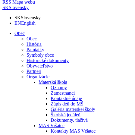
RSS
Mapa webu
SK
Slovensky
SK
Slovensky
EN
English
Obec
Obec
História
Pamiatky
Symboly obce
Historické dokumenty
Obyvateľstvo
Partneri
Organizácie
Materská škola
Oznamy
Zamestnanci
Kontaktné údaje
Zápis detí do MŠ
Galéria materskej školy
Školská jedáleň
Dokumenty, tlačivá
MAS Vršatec
Kontakty MAS Vršatec