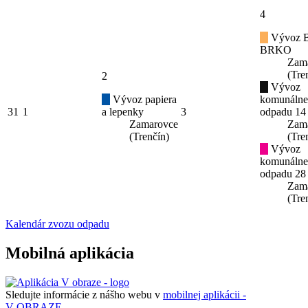
4
Vývoz B
BRKO
Zam
(Tre
2
Vývoz
Vývoz papiera
komunáln
31
1
a lepenky
3
odpadu 14
Zamarovce
Zam
(Trenčín)
(Tre
Vývoz
komunáln
odpadu 28
Zam
(Tre
Kalendár zvozu odpadu
Mobilná aplikácia
Sledujte informácie z nášho webu v
mobilnej aplikácii -
V OBRAZE.