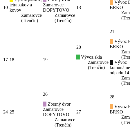
Vývoz B
tetrapakov a
Zamarovce
10
13
BRKO
kovov
DOPYTOVO
Zam
Zamarovce
Zamarovce
(Tre
(Trenčín)
(Trenčín)
21
Vývoz B
BRKO
20
Zam
Vývoz skla
(Tre
17
18
19
Zamarovce
Vývoz
(Trenčín)
komunáln
odpadu 14
Zam
(Tre
26
28
Zberný dvor
Vývoz B
Zamarovce
24
25
27
BRKO
DOPYTOVO
Zam
Zamarovce
(Tre
(Trenčín)