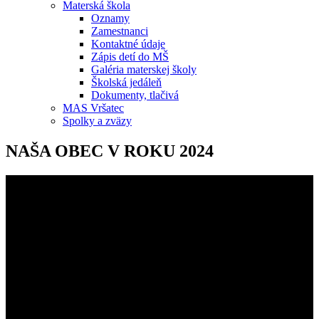
Materská škola
Oznamy
Zamestnanci
Kontaktné údaje
Zápis detí do MŠ
Galéria materskej školy
Školská jedáleň
Dokumenty, tlačivá
MAS Vršatec
Spolky a zväzy
NAŠA OBEC V ROKU 2024