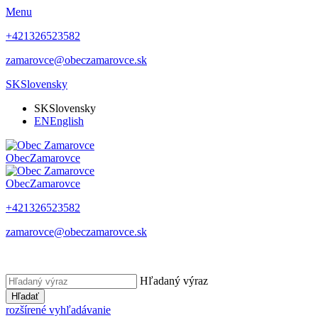
Menu
+421326523582
zamarovce@obeczamarovce.sk
SK
Slovensky
SK
Slovensky
EN
English
Obec
Zamarovce
Obec
Zamarovce
+421326523582
zamarovce@obeczamarovce.sk
Hľadaný výraz
Hľadať
rozšírené vyhľadávanie