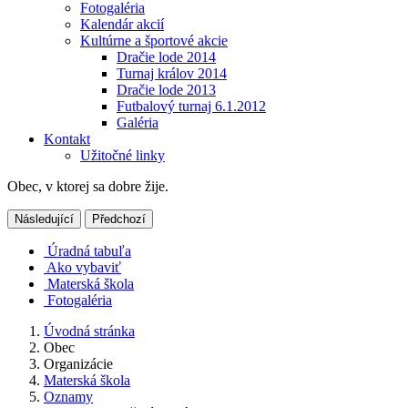
Fotogaléria
Kalendár akcií
Kultúrne a športové akcie
Dračie lode 2014
Turnaj králov 2014
Dračie lode 2013
Futbalový turnaj 6.1.2012
Galéria
Kontakt
Užitočné linky
Obec, v ktorej sa dobre žije.
Následující
Předchozí
Úradná tabuľa
Ako vybaviť
Materská škola
Fotogaléria
Úvodná stránka
Obec
Organizácie
Materská škola
Oznamy