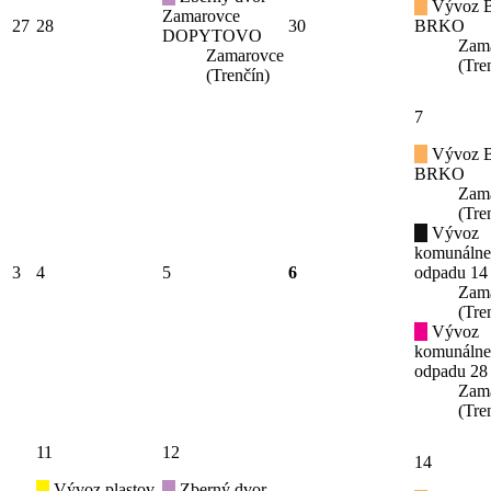
Vývoz B
Zamarovce
27
28
30
BRKO
DOPYTOVO
Zam
Zamarovce
(Tre
(Trenčín)
7
Vývoz B
BRKO
Zam
(Tre
Vývoz
komunáln
3
4
5
6
odpadu 14
Zam
(Tre
Vývoz
komunáln
odpadu 28
Zam
(Tre
11
12
14
Vývoz plastov,
Zberný dvor