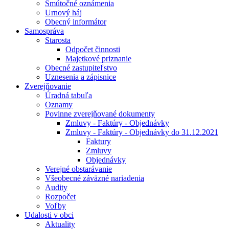
Smútočné oznámenia
Urnový háj
Obecný informátor
Samospráva
Starosta
Odpočet činnosti
Majetkové priznanie
Obecné zastupiteľstvo
Uznesenia a zápisnice
Zverejňovanie
Úradná tabuľa
Oznamy
Povinne zverejňované dokumenty
Zmluvy - Faktúry - Objednávky
Zmluvy - Faktúry - Objednávky do 31.12.2021
Faktury
Zmluvy
Objednávky
Verejné obstarávanie
Všeobecné záväzné nariadenia
Audity
Rozpočet
Voľby
Udalosti v obci
Aktuality