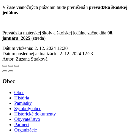
V čase vianočných prázdnin bude prerušená
i prevádzka školskej
jedálne.
Prevádzka materskej školy a školskej jedálne začne dňa
08.
januára 2025
(streda).
Dátum vloženia:
2. 12. 2024 12:20
Dátum poslednej aktualizácie:
2. 12. 2024 12:23
Autor:
Zuzana Straková
Obec
Obec
História
Pamiatky
Symboly obce
Historické dokumenty
Obyvateľstvo
Partneri
Organizácie