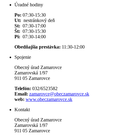
Úradné hodiny
Po:
07:30-15:30
Ut:
nestránkový deň
St:
07:30-17:00
Št:
07:30-15:30
Pi:
07:30-14:00
Obedňajšia prestávka:
11:30-12:00
Spojenie
Obecný úrad Zamarovce
Zamarovská 1/97
911 05 Zamarovce
Telefón:
032/6523582
Email:
zamarovce@obeczamarovce.sk
web:
www.obeczamarovce.sk
Kontakt
Obecný úrad Zamarovce
Zamarovská 1/97
911 05 Zamarovce