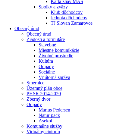
Karta zliav MAS
Spolky a zväzy
Klub dôchodcov
Jednota dôchodcov
TJ Slovan Zamarovce
Obecný úrad
Obecný úrad
Žiadosti a formuláre
Stavebné
Miestne komunikácie
Životné prostredie
Kultúra
Odpady
Sociálne
Vnútorná správa
Smernice
Územný plán obce
PHSR 2014-2020
Zberný dvor
Odpady
Marius Pedersen
Natur-pack
Asekol
Komunálne služby
Virtuálny cintorín