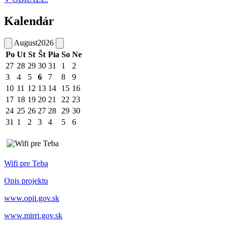
Kalendár
August
2026
Po
Ut
St
Št
Pia
So
Ne
27
28
29
30
31
1
2
3
4
5
6
7
8
9
10
11
12
13
14
15
16
17
18
19
20
21
22
23
24
25
26
27
28
29
30
31
1
2
3
4
5
6
Wifi pre Teba
Opis projektu
www.opii.gov.sk
www.mirri.gov.sk