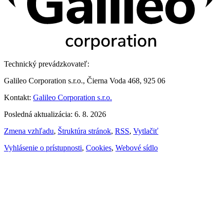
Technický prevádzkovateľ:
Galileo Corporation s.r.o., Čierna Voda 468, 925 06
Kontakt:
Galileo Corporation s.r.o.
Posledná aktualizácia: 6. 8. 2026
Zmena vzhľadu
,
Štruktúra stránok
,
RSS
,
Vytlačiť
Vyhlásenie o prístupnosti
,
Cookies
,
Webové sídlo