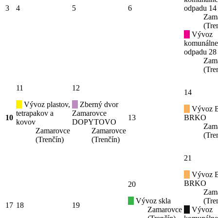
3
4
5
6
odpadu 14
Zam
(Tre
Vývoz
komunáln
odpadu 28
Zam
(Tre
11
12
14
Vývoz plastov,
Zberný dvor
Vývoz B
tetrapakov a
Zamarovce
10
13
BRKO
kovov
DOPYTOVO
Zam
Zamarovce
Zamarovce
(Tre
(Trenčín)
(Trenčín)
21
Vývoz B
BRKO
20
Zam
Vývoz skla
(Tre
17
18
19
Zamarovce
Vývoz