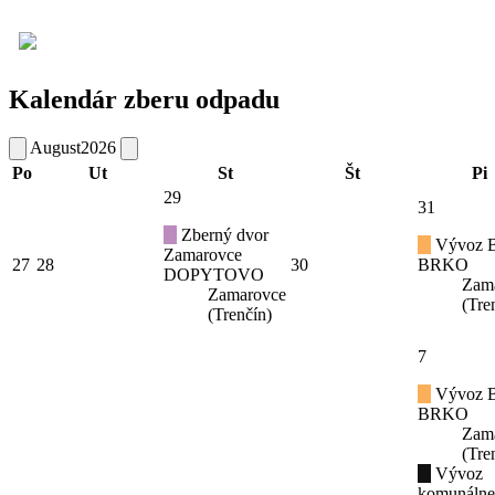
Kalendár zberu odpadu
August
2026
Po
Ut
St
Št
Pi
29
31
Zberný dvor
Vývoz B
Zamarovce
27
28
30
BRKO
DOPYTOVO
Zam
Zamarovce
(Tre
(Trenčín)
7
Vývoz B
BRKO
Zam
(Tre
Vývoz
komunáln