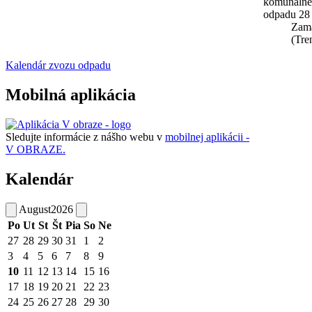
komunáln
odpadu 28
Zam
(Tre
Kalendár zvozu odpadu
Mobilná aplikácia
Sledujte informácie z nášho webu v
mobilnej aplikácii -
V OBRAZE.
Kalendár
August
2026
Po
Ut
St
Št
Pia
So
Ne
27
28
29
30
31
1
2
3
4
5
6
7
8
9
10
11
12
13
14
15
16
17
18
19
20
21
22
23
24
25
26
27
28
29
30