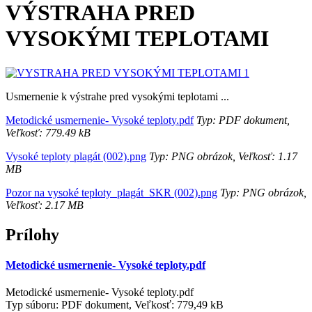
VÝSTRAHA PRED
VYSOKÝMI TEPLOTAMI
Usmernenie k výstrahe pred vysokými teplotami ...
Metodické usmernenie- Vysoké teploty.pdf
Typ: PDF dokument,
Veľkosť: 779.49 kB
Vysoké teploty plagát (002).png
Typ: PNG obrázok, Veľkosť: 1.17
MB
Pozor na vysoké teploty_plagát_SKR (002).png
Typ: PNG obrázok,
Veľkosť: 2.17 MB
Prílohy
Metodické usmernenie- Vysoké teploty.pdf
Metodické usmernenie- Vysoké teploty.pdf
Typ súboru: PDF dokument, Veľkosť: 779,49 kB