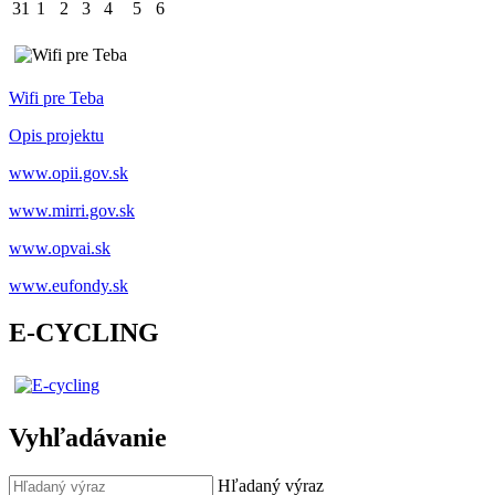
31
1
2
3
4
5
6
Wifi pre Teba
Opis projektu
www.opii.gov.sk
www.mirri.gov.sk
www.opvai.sk
www.eufondy.sk
E-CYCLING
Vyhľadávanie
Hľadaný výraz