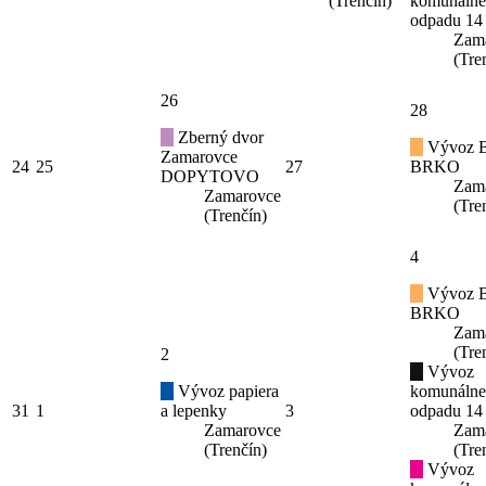
(Trenčín)
komunáln
odpadu 14
Zam
(Tre
26
28
Zberný dvor
Vývoz B
Zamarovce
24
25
27
BRKO
DOPYTOVO
Zam
Zamarovce
(Tre
(Trenčín)
4
Vývoz B
BRKO
Zam
(Tre
2
Vývoz
Vývoz papiera
komunáln
31
1
a lepenky
3
odpadu 14
Zamarovce
Zam
(Trenčín)
(Tre
Vývoz