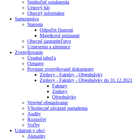
Smútočné oznámenia
Urnový háj
Obecný informátor
Samospráva
Starosta
Odpočet činnosti
Majetkové priznanie
Obecné zastupiteľstvo
Uznesenia a zápisnice
Zverejňovanie
Úradná tabuľa
Oznamy
Povinne zverejňované dokumenty
Zmluvy - Faktúry - Objednávky
Zmluvy - Faktúry - Objednávky do 31.12.2021
Faktury
Zmluvy
Objednávky
Verejné obstarávanie
Všeobecné záväzné nariadenia
Audity
Rozpočet
Voľby
Udalosti v obci
Aktuality