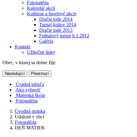
Fotogaléria
Kalendár akcií
Kultúrne a športové akcie
Dračie lode 2014
Turnaj králov 2014
Dračie lode 2013
Futbalový turnaj 6.1.2012
Galéria
Kontakt
Užitočné linky
Obec, v ktorej sa dobre žije.
Následující
Předchozí
Úradná tabuľa
Ako vybaviť
Materská škola
Fotogaléria
Úvodná stránka
Udalosti v obci
Fotogaléria
DEŇ MATIEK