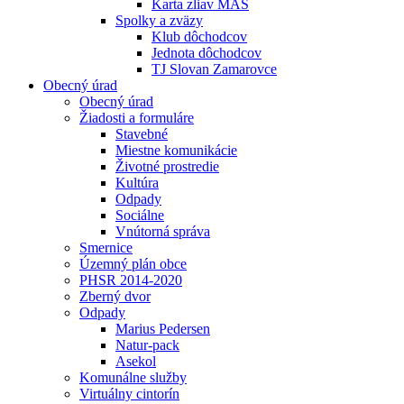
Karta zliav MAS
Spolky a zväzy
Klub dôchodcov
Jednota dôchodcov
TJ Slovan Zamarovce
Obecný úrad
Obecný úrad
Žiadosti a formuláre
Stavebné
Miestne komunikácie
Životné prostredie
Kultúra
Odpady
Sociálne
Vnútorná správa
Smernice
Územný plán obce
PHSR 2014-2020
Zberný dvor
Odpady
Marius Pedersen
Natur-pack
Asekol
Komunálne služby
Virtuálny cintorín