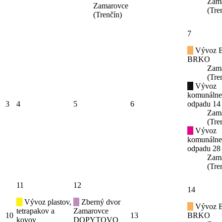
Zam
Zamarovce
(Tre
(Trenčín)
7
Vývoz B
BRKO
Zam
(Tre
Vývoz
komunáln
3
4
5
6
odpadu 14
Zam
(Tre
Vývoz
komunáln
odpadu 28
Zam
(Tre
11
12
14
Vývoz plastov,
Zberný dvor
Vývoz B
tetrapakov a
Zamarovce
10
13
BRKO
kovov
DOPYTOVO