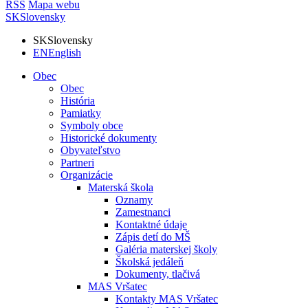
RSS
Mapa webu
SK
Slovensky
SK
Slovensky
EN
English
Obec
Obec
História
Pamiatky
Symboly obce
Historické dokumenty
Obyvateľstvo
Partneri
Organizácie
Materská škola
Oznamy
Zamestnanci
Kontaktné údaje
Zápis detí do MŠ
Galéria materskej školy
Školská jedáleň
Dokumenty, tlačivá
MAS Vršatec
Kontakty MAS Vršatec