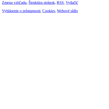
Zmena vzhľadu
,
Štruktúra stránok
,
RSS
,
Vytlačiť
Vyhlásenie o prístupnosti
,
Cookies
,
Webové sídlo