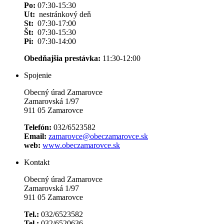
Po:
07:30-15:30
Ut:
nestránkový deň
St:
07:30-17:00
Št:
07:30-15:30
Pi:
07:30-14:00
Obedňajšia prestávka:
11:30-12:00
Spojenie
Obecný úrad Zamarovce
Zamarovská 1/97
911 05 Zamarovce
Telefón:
032/6523582
Email:
zamarovce@obeczamarovce.sk
web:
www.obeczamarovce.sk
Kontakt
Obecný úrad Zamarovce
Zamarovská 1/97
911 05 Zamarovce
Tel.:
032/6523582
Tel.:
032/6520636