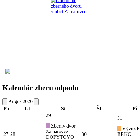
Kalendár zberu odpadu
August
2026
Po
Ut
St
Št
Pi
29
31
Zberný dvor
Vývoz B
Zamarovce
27
28
30
BRKO
DOPYTOVO