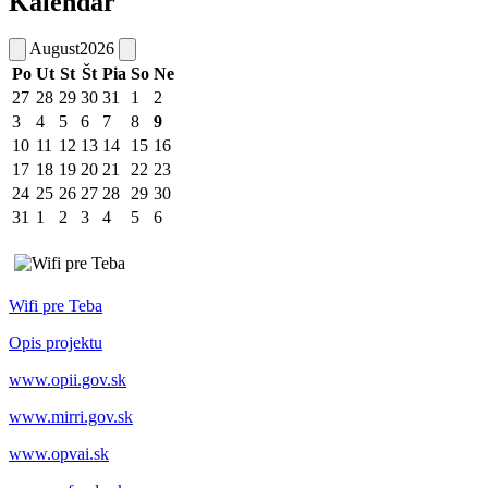
Kalendár
August
2026
Po
Ut
St
Št
Pia
So
Ne
27
28
29
30
31
1
2
3
4
5
6
7
8
9
10
11
12
13
14
15
16
17
18
19
20
21
22
23
24
25
26
27
28
29
30
31
1
2
3
4
5
6
Wifi pre Teba
Opis projektu
www.opii.gov.sk
www.mirri.gov.sk
www.opvai.sk