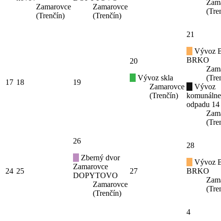
Zam
Zamarovce
Zamarovce
(Tre
(Trenčín)
(Trenčín)
21
Vývoz B
BRKO
20
Zam
Vývoz skla
(Tre
17
18
19
Zamarovce
Vývoz
(Trenčín)
komunáln
odpadu 14
Zam
(Tre
26
28
Zberný dvor
Vývoz B
Zamarovce
24
25
27
BRKO
DOPYTOVO
Zam
Zamarovce
(Tre
(Trenčín)
4