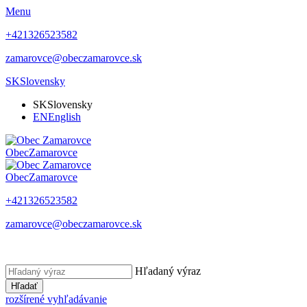
Menu
+421326523582
zamarovce@obeczamarovce.sk
SK
Slovensky
SK
Slovensky
EN
English
Obec
Zamarovce
Obec
Zamarovce
+421326523582
zamarovce@obeczamarovce.sk
Hľadaný výraz
Hľadať
rozšírené vyhľadávanie