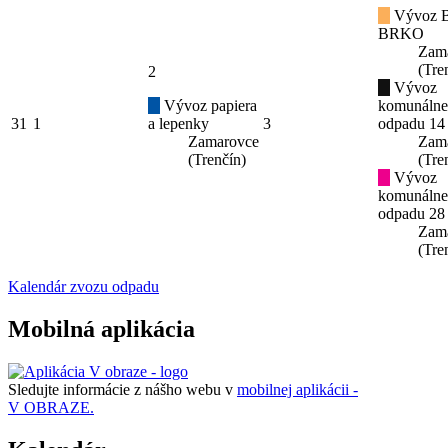
Vývoz B
BRKO
Zam
(Tre
2
Vývoz
Vývoz papiera
komunáln
31
1
a lepenky
3
odpadu 14
Zamarovce
Zam
(Trenčín)
(Tre
Vývoz
komunáln
odpadu 28
Zam
(Tre
Kalendár zvozu odpadu
Mobilná aplikácia
Sledujte informácie z nášho webu v
mobilnej aplikácii -
V OBRAZE.