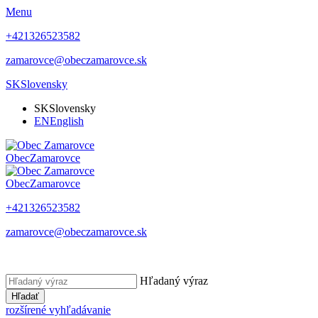
Menu
+421326523582
zamarovce@obeczamarovce.sk
SK
Slovensky
SK
Slovensky
EN
English
Obec
Zamarovce
Obec
Zamarovce
+421326523582
zamarovce@obeczamarovce.sk
Hľadaný výraz
Hľadať
rozšírené vyhľadávanie