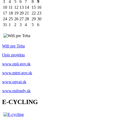
3
4
5
6
7
8
9
10
11
12
13
14
15
16
17
18
19
20
21
22
23
24
25
26
27
28
29
30
31
1
2
3
4
5
6
Wifi pre Teba
Opis projektu
www.opii.gov.sk
www.mirri.gov.sk
www.opvai.sk
www.eufondy.sk
E-CYCLING