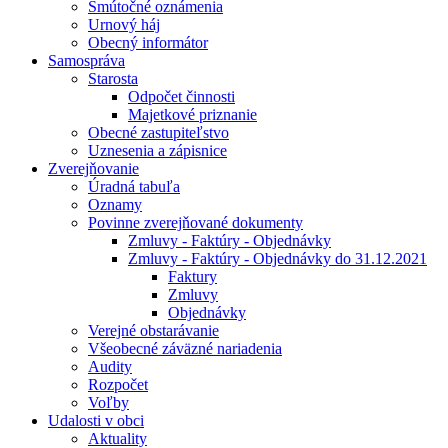
Smútočné oznámenia
Urnový háj
Obecný informátor
Samospráva
Starosta
Odpočet činnosti
Majetkové priznanie
Obecné zastupiteľstvo
Uznesenia a zápisnice
Zverejňovanie
Úradná tabuľa
Oznamy
Povinne zverejňované dokumenty
Zmluvy - Faktúry - Objednávky
Zmluvy - Faktúry - Objednávky do 31.12.2021
Faktury
Zmluvy
Objednávky
Verejné obstarávanie
Všeobecné záväzné nariadenia
Audity
Rozpočet
Voľby
Udalosti v obci
Aktuality