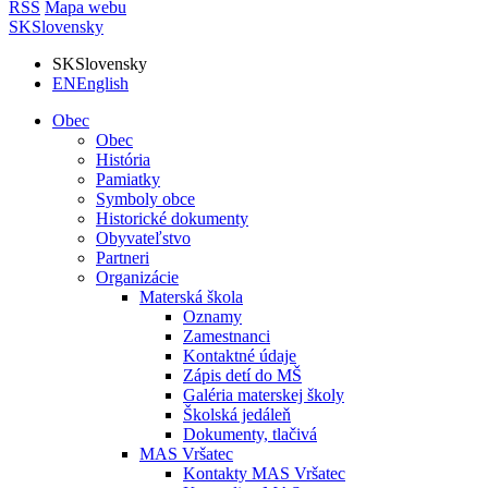
RSS
Mapa webu
SK
Slovensky
SK
Slovensky
EN
English
Obec
Obec
História
Pamiatky
Symboly obce
Historické dokumenty
Obyvateľstvo
Partneri
Organizácie
Materská škola
Oznamy
Zamestnanci
Kontaktné údaje
Zápis detí do MŠ
Galéria materskej školy
Školská jedáleň
Dokumenty, tlačivá
MAS Vršatec
Kontakty MAS Vršatec