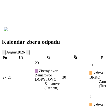
Kalendár zberu odpadu
August
2026
Po
Ut
St
Št
Pi
29
31
Zberný dvor
Vývoz B
Zamarovce
27
28
30
BRKO
DOPYTOVO
Zam
Zamarovce
(Tre
(Trenčín)
7
Vývoz B