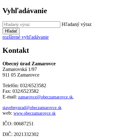
Vyhľadávanie
Hľadaný výraz
Hľadať
rozšírené vyhľadávanie
Kontakt
Obecný úrad Zamarovce
Zamarovská 1/97
911 05 Zamarovce
Telefón: 032/6523582
Fax: 032/6523582
E-mail:
zamarovce@obeczamarovce.sk
,
stavebnyurad@obeczamarovce.sk
web:
www.obeczamarovce.sk
IČO: 00687251
DIČ: 2021332302