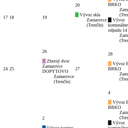
BRKO
20
Zam
Vývoz skla
(Tre
17
18
19
Zamarovce
Vývoz
(Trenčín)
komunáln
odpadu 14
Zam
(Tre
26
28
Zberný dvor
Vývoz B
Zamarovce
24
25
27
BRKO
DOPYTOVO
Zam
Zamarovce
(Tre
(Trenčín)
4
Vývoz B
BRKO
Zam
(Tre
2
Vývoz
Vývoz papiera
komunáln