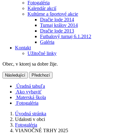
Fotogaléria
Kalendár akcií
Kultúrne a športové akcie
Dračie lode 2014
Turnaj králov 2014
Dračie lode 2013
Futbalový turnaj 6.1.2012
Galéria
Kontakt
Užitočné linky
Obec, v ktorej sa dobre žije.
Následující
Předchozí
Úradná tabuľa
Ako vybaviť
Materská škola
Fotogaléria
Úvodná stránka
Udalosti v obci
Fotogaléria
VIANOČNÉ TRHY 2025