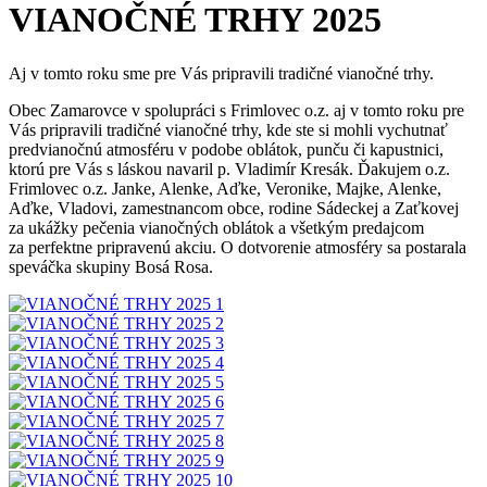
VIANOČNÉ TRHY 2025
Aj v tomto roku sme pre Vás pripravili tradičné vianočné trhy.
Obec Zamarovce v spolupráci s Frimlovec o.z. aj v tomto roku pre
Vás pripravili tradičné vianočné trhy, kde ste si mohli vychutnať
predvianočnú atmosféru v podobe oblátok, punču či kapustnici,
ktorú pre Vás s láskou navaril p. Vladimír Kresák. Ďakujem o.z.
Frimlovec o.z. Janke, Alenke, Aďke, Veronike, Majke, Alenke,
Aďke, Vladovi, zamestnancom obce, rodine Sádeckej a Zaťkovej
za ukážky pečenia vianočných oblátok a všetkým predajcom
za perfektne pripravenú akciu. O dotvorenie atmosféry sa postarala
speváčka skupiny Bosá Rosa.