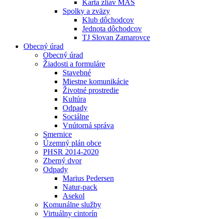
Karta zliav MAS
Spolky a zväzy
Klub dôchodcov
Jednota dôchodcov
TJ Slovan Zamarovce
Obecný úrad
Obecný úrad
Žiadosti a formuláre
Stavebné
Miestne komunikácie
Životné prostredie
Kultúra
Odpady
Sociálne
Vnútorná správa
Smernice
Územný plán obce
PHSR 2014-2020
Zberný dvor
Odpady
Marius Pedersen
Natur-pack
Asekol
Komunálne služby
Virtuálny cintorín