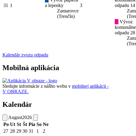
31
1
a lepenky
3
odpadu 14
Zamarovce
Zam
(Trenčín)
(Tre
Vývoz
komunáln
odpadu 28
Zam
(Tre
Kalendár zvozu odpadu
Mobilná aplikácia
Sledujte informácie z nášho webu v
mobilnej aplikácii -
V OBRAZE.
Kalendár
August
2026
Po
Ut
St
Št
Pia
So
Ne
27
28
29
30
31
1
2