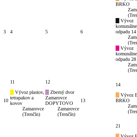
BRKO
Zam
(Tre
Vývoz
komunáln
3
4
5
6
odpadu 14
Zam
(Tre
Vývoz
komunáln
odpadu 28
Zam
(Tre
11
12
14
Vývoz plastov,
Zberný dvor
Vývoz B
tetrapakov a
Zamarovce
10
13
BRKO
kovov
DOPYTOVO
Zam
Zamarovce
Zamarovce
(Tre
(Trenčín)
(Trenčín)
21
Vývoz B