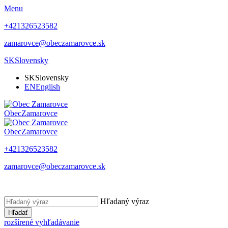
Menu
+421326523582
zamarovce@obeczamarovce.sk
SK
Slovensky
SK
Slovensky
EN
English
Obec
Zamarovce
Obec
Zamarovce
+421326523582
zamarovce@obeczamarovce.sk
Hľadaný výraz
Hľadať
rozšírené vyhľadávanie