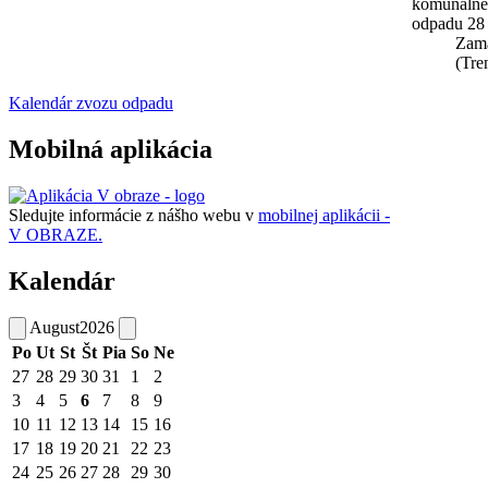
komunáln
odpadu 28
Zam
(Tre
Kalendár zvozu odpadu
Mobilná aplikácia
Sledujte informácie z nášho webu v
mobilnej aplikácii -
V OBRAZE.
Kalendár
August
2026
Po
Ut
St
Št
Pia
So
Ne
27
28
29
30
31
1
2
3
4
5
6
7
8
9
10
11
12
13
14
15
16
17
18
19
20
21
22
23
24
25
26
27
28
29
30