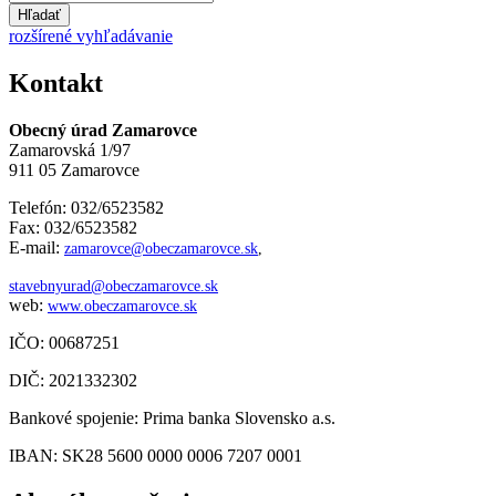
Hľadať
rozšírené vyhľadávanie
Kontakt
Obecný úrad Zamarovce
Zamarovská 1/97
911 05 Zamarovce
Telefón: 032/6523582
Fax: 032/6523582
E-mail:
zamarovce@obeczamarovce.sk
,
stavebnyurad@obeczamarovce.sk
web:
www.obeczamarovce.sk
IČO: 00687251
DIČ: 2021332302
Bankové spojenie: Prima banka Slovensko a.s.
IBAN: SK28 5600 0000 0006 7207 0001