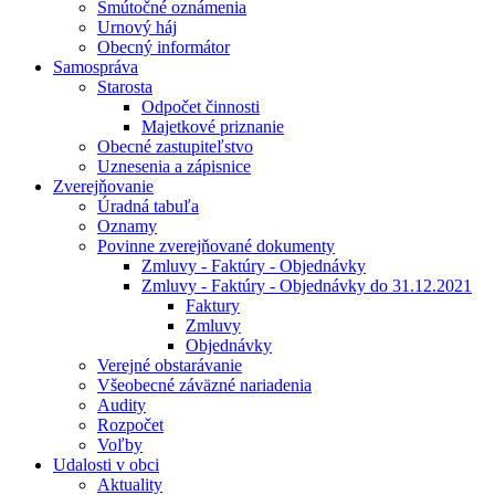
Smútočné oznámenia
Urnový háj
Obecný informátor
Samospráva
Starosta
Odpočet činnosti
Majetkové priznanie
Obecné zastupiteľstvo
Uznesenia a zápisnice
Zverejňovanie
Úradná tabuľa
Oznamy
Povinne zverejňované dokumenty
Zmluvy - Faktúry - Objednávky
Zmluvy - Faktúry - Objednávky do 31.12.2021
Faktury
Zmluvy
Objednávky
Verejné obstarávanie
Všeobecné záväzné nariadenia
Audity
Rozpočet
Voľby
Udalosti v obci
Aktuality