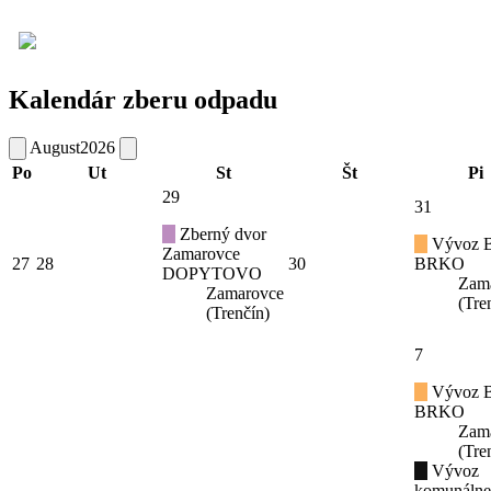
Kalendár zberu odpadu
August
2026
Po
Ut
St
Št
Pi
29
31
Zberný dvor
Vývoz B
Zamarovce
27
28
30
BRKO
DOPYTOVO
Zam
Zamarovce
(Tre
(Trenčín)
7
Vývoz B
BRKO
Zam
(Tre
Vývoz
komunáln