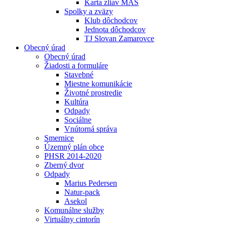
Karta zliav MAS
Spolky a zväzy
Klub dôchodcov
Jednota dôchodcov
TJ Slovan Zamarovce
Obecný úrad
Obecný úrad
Žiadosti a formuláre
Stavebné
Miestne komunikácie
Životné prostredie
Kultúra
Odpady
Sociálne
Vnútorná správa
Smernice
Územný plán obce
PHSR 2014-2020
Zberný dvor
Odpady
Marius Pedersen
Natur-pack
Asekol
Komunálne služby
Virtuálny cintorín