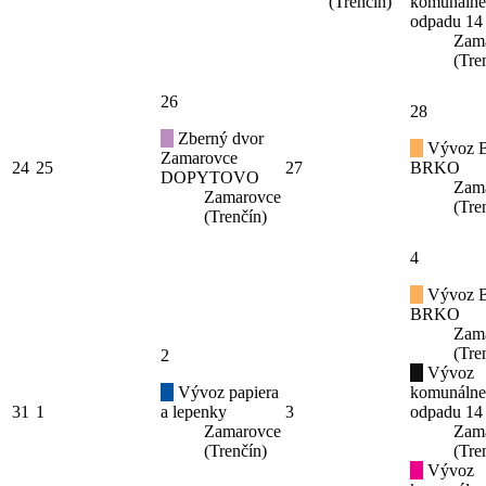
(Trenčín)
komunáln
odpadu 14
Zam
(Tre
26
28
Zberný dvor
Vývoz B
Zamarovce
24
25
27
BRKO
DOPYTOVO
Zam
Zamarovce
(Tre
(Trenčín)
4
Vývoz B
BRKO
Zam
(Tre
2
Vývoz
Vývoz papiera
komunáln
31
1
a lepenky
3
odpadu 14
Zamarovce
Zam
(Trenčín)
(Tre
Vývoz