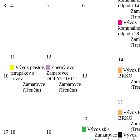
3
4
5
6
odpadu 14
Zam
(Tre
Vývoz
komunáln
odpadu 28
Zam
(Tre
11
12
14
Vývoz plastov,
Zberný dvor
Vývoz B
tetrapakov a
Zamarovce
10
13
BRKO
kovov
DOPYTOVO
Zam
Zamarovce
Zamarovce
(Tre
(Trenčín)
(Trenčín)
21
Vývoz B
BRKO
20
Zam
Vývoz skla
(Tre
17
18
19
Zamarovce
Vývoz