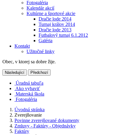
Fotogaléria
Kalendár akcií
Kultúrne a športové akcie
Dračie lode 2014
Turnaj králov 2014
Dračie lode 2013
Futbalový turnaj 6.1.2012
Galéria
Kontakt
Užitočné linky
Obec, v ktorej sa dobre žije.
Následující
Předchozí
Úradná tabuľa
Ako vybaviť
Materská škola
Fotogaléria
Úvodná stránka
Zverejňovanie
Povinne zverejňované dokumenty
Zmluvy - Faktúry - Objednávky
Faktúry