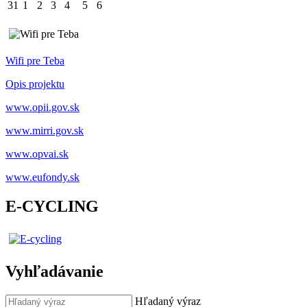
31
1
2
3
4
5
6
Wifi pre Teba
Opis projektu
www.opii.gov.sk
www.mirri.gov.sk
www.opvai.sk
www.eufondy.sk
E-CYCLING
Vyhľadávanie
Hľadaný výraz