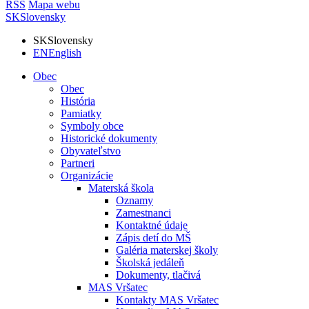
RSS
Mapa webu
SK
Slovensky
SK
Slovensky
EN
English
Obec
Obec
História
Pamiatky
Symboly obce
Historické dokumenty
Obyvateľstvo
Partneri
Organizácie
Materská škola
Oznamy
Zamestnanci
Kontaktné údaje
Zápis detí do MŠ
Galéria materskej školy
Školská jedáleň
Dokumenty, tlačivá
MAS Vršatec
Kontakty MAS Vršatec