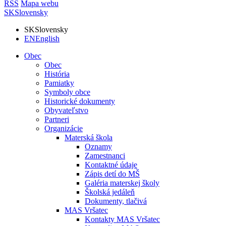
RSS
Mapa webu
SK
Slovensky
SK
Slovensky
EN
English
Obec
Obec
História
Pamiatky
Symboly obce
Historické dokumenty
Obyvateľstvo
Partneri
Organizácie
Materská škola
Oznamy
Zamestnanci
Kontaktné údaje
Zápis detí do MŠ
Galéria materskej školy
Školská jedáleň
Dokumenty, tlačivá
MAS Vršatec
Kontakty MAS Vršatec