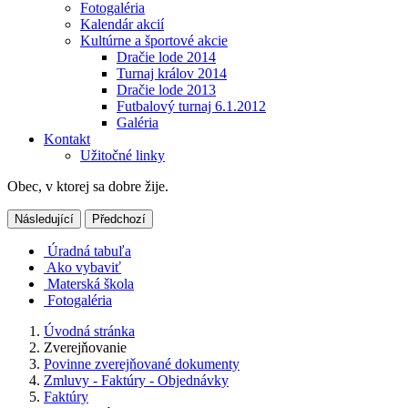
Fotogaléria
Kalendár akcií
Kultúrne a športové akcie
Dračie lode 2014
Turnaj králov 2014
Dračie lode 2013
Futbalový turnaj 6.1.2012
Galéria
Kontakt
Užitočné linky
Obec, v ktorej sa dobre žije.
Následující
Předchozí
Úradná tabuľa
Ako vybaviť
Materská škola
Fotogaléria
Úvodná stránka
Zverejňovanie
Povinne zverejňované dokumenty
Zmluvy - Faktúry - Objednávky
Faktúry