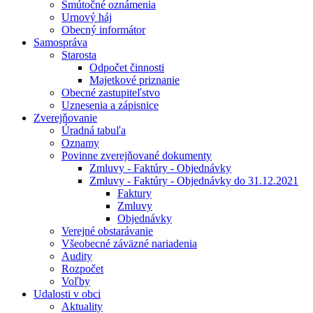
Smútočné oznámenia
Urnový háj
Obecný informátor
Samospráva
Starosta
Odpočet činnosti
Majetkové priznanie
Obecné zastupiteľstvo
Uznesenia a zápisnice
Zverejňovanie
Úradná tabuľa
Oznamy
Povinne zverejňované dokumenty
Zmluvy - Faktúry - Objednávky
Zmluvy - Faktúry - Objednávky do 31.12.2021
Faktury
Zmluvy
Objednávky
Verejné obstarávanie
Všeobecné záväzné nariadenia
Audity
Rozpočet
Voľby
Udalosti v obci
Aktuality