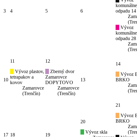
komunáln
3
4
5
6
odpadu 14
Zam
(Tre
Vývoz
komunáln
odpadu 28
Zam
(Tre
11
12
14
Vývoz plastov,
Zberný dvor
Vývoz B
tetrapakov a
Zamarovce
10
13
BRKO
kovov
DOPYTOVO
Zam
Zamarovce
Zamarovce
(Tre
(Trenčín)
(Trenčín)
21
Vývoz B
BRKO
20
Zam
Vývoz skla
(Tre
17
18
19