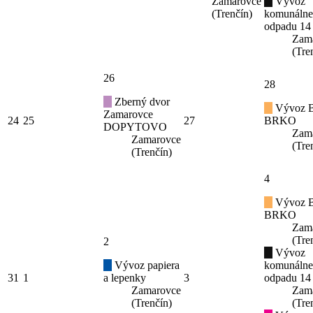
Zamarovce
Vývoz
(Trenčín)
komunáln
odpadu 14
Zam
(Tre
26
28
Zberný dvor
Vývoz B
Zamarovce
24
25
27
BRKO
DOPYTOVO
Zam
Zamarovce
(Tre
(Trenčín)
4
Vývoz B
BRKO
Zam
(Tre
2
Vývoz
Vývoz papiera
komunáln
31
1
a lepenky
3
odpadu 14
Zamarovce
Zam
(Trenčín)
(Tre