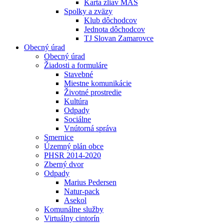
Karta zliav MAS
Spolky a zväzy
Klub dôchodcov
Jednota dôchodcov
TJ Slovan Zamarovce
Obecný úrad
Obecný úrad
Žiadosti a formuláre
Stavebné
Miestne komunikácie
Životné prostredie
Kultúra
Odpady
Sociálne
Vnútorná správa
Smernice
Územný plán obce
PHSR 2014-2020
Zberný dvor
Odpady
Marius Pedersen
Natur-pack
Asekol
Komunálne služby
Virtuálny cintorín