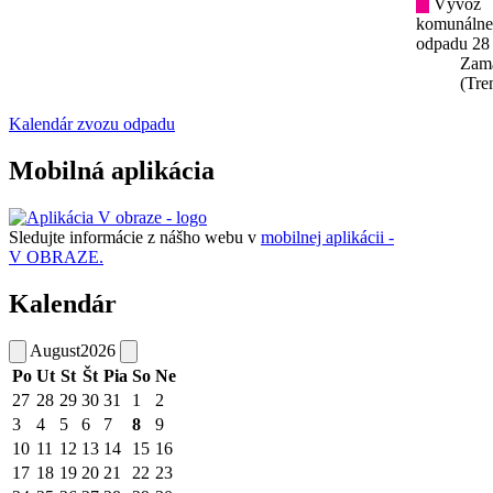
Vývoz
komunáln
odpadu 28
Zam
(Tre
Kalendár zvozu odpadu
Mobilná aplikácia
Sledujte informácie z nášho webu v
mobilnej aplikácii -
V OBRAZE.
Kalendár
August
2026
Po
Ut
St
Št
Pia
So
Ne
27
28
29
30
31
1
2
3
4
5
6
7
8
9
10
11
12
13
14
15
16
17
18
19
20
21
22
23