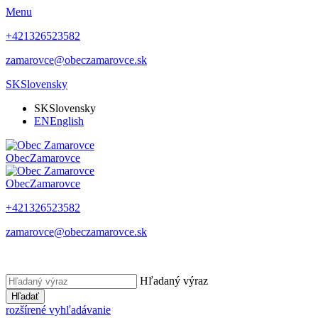
Menu
+421326523582
zamarovce@obeczamarovce.sk
SK
Slovensky
SK
Slovensky
EN
English
Obec
Zamarovce
Obec
Zamarovce
+421326523582
zamarovce@obeczamarovce.sk
Hľadaný výraz
Hľadať
rozšírené vyhľadávanie