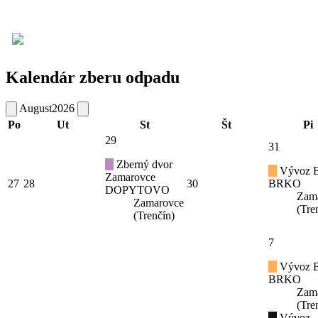
Kalendár zberu odpadu
August
2026
Po
Ut
St
Št
Pi
29
31
Zberný dvor
Vývoz B
Zamarovce
27
28
30
BRKO
DOPYTOVO
Zam
Zamarovce
(Tre
(Trenčín)
7
Vývoz B
BRKO
Zam
(Tre
Vývoz