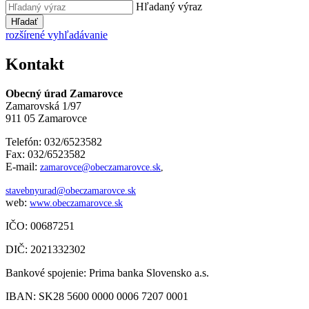
Hľadaný výraz
Hľadať
rozšírené vyhľadávanie
Kontakt
Obecný úrad Zamarovce
Zamarovská 1/97
911 05 Zamarovce
Telefón: 032/6523582
Fax: 032/6523582
E-mail:
zamarovce@obeczamarovce.sk
,
stavebnyurad@obeczamarovce.sk
web:
www.obeczamarovce.sk
IČO: 00687251
DIČ: 2021332302
Bankové spojenie: Prima banka Slovensko a.s.
IBAN: SK28 5600 0000 0006 7207 0001