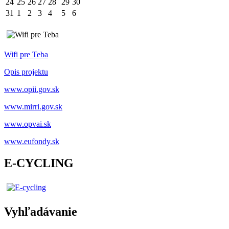
24
25
26
27
28
29
30
31
1
2
3
4
5
6
Wifi pre Teba
Opis projektu
www.opii.gov.sk
www.mirri.gov.sk
www.opvai.sk
www.eufondy.sk
E-CYCLING
Vyhľadávanie