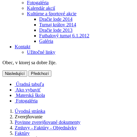
Fotogaléria
Kalendár akcií
Kultúrne a športové akcie
Dračie lode 2014
Turnaj králov 2014
Dračie lode 2013
Futbalový turnaj 6.1.2012
Galéria
Kontakt
Užitočné linky
Obec, v ktorej sa dobre žije.
Následující
Předchozí
Úradná tabuľa
Ako vybaviť
Materská škola
Fotogaléria
Úvodná stránka
Zverejňovanie
Povinne zverejňované dokumenty
Zmluvy - Faktúry - Objednávky
Faktúry