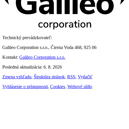
Technický prevádzkovateľ:
Galileo Corporation s.r.o., Čierna Voda 468, 925 06
Kontakt:
Galileo Corporation s.r.o.
Posledná aktualizácia: 6. 8. 2026
Zmena vzhľadu
,
Štruktúra stránok
,
RSS
,
Vytlačiť
Vyhlásenie o prístupnosti
,
Cookies
,
Webové sídlo