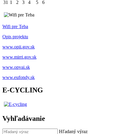
31
1
2
3
4
5
6
Wifi pre Teba
Opis projektu
www.opii.gov.sk
www.mirri.gov.sk
www.opvai.sk
www.eufondy.sk
E-CYCLING
Vyhľadávanie
Hľadaný výraz