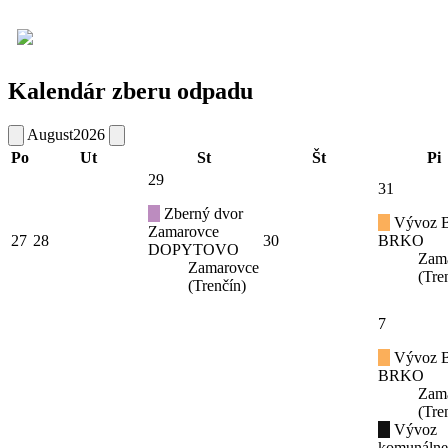
Kalendár zberu odpadu
August
2026
Po
Ut
St
Št
Pi
29
31
Zberný dvor
Vývoz B
Zamarovce
27
28
30
BRKO
DOPYTOVO
Zam
Zamarovce
(Tre
(Trenčín)
7
Vývoz B
BRKO
Zam
(Tre
Vývoz
komunáln