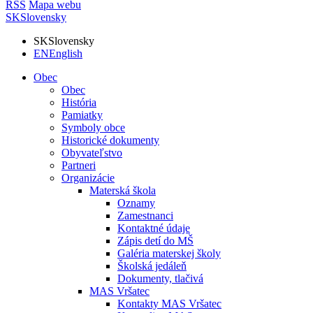
RSS
Mapa webu
SK
Slovensky
SK
Slovensky
EN
English
Obec
Obec
História
Pamiatky
Symboly obce
Historické dokumenty
Obyvateľstvo
Partneri
Organizácie
Materská škola
Oznamy
Zamestnanci
Kontaktné údaje
Zápis detí do MŠ
Galéria materskej školy
Školská jedáleň
Dokumenty, tlačivá
MAS Vršatec
Kontakty MAS Vršatec