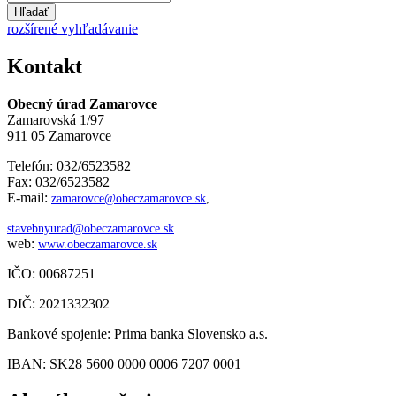
Hľadať
rozšírené vyhľadávanie
Kontakt
Obecný úrad Zamarovce
Zamarovská 1/97
911 05 Zamarovce
Telefón: 032/6523582
Fax: 032/6523582
E-mail:
zamarovce@obeczamarovce.sk
,
stavebnyurad@obeczamarovce.sk
web:
www.obeczamarovce.sk
IČO: 00687251
DIČ: 2021332302
Bankové spojenie: Prima banka Slovensko a.s.
IBAN: SK28 5600 0000 0006 7207 0001