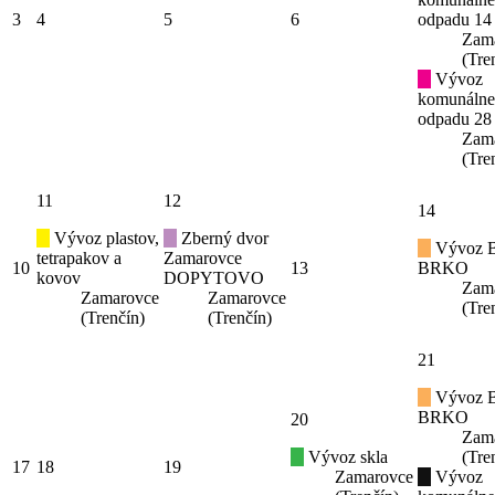
3
4
5
6
odpadu 14
Zam
(Tre
Vývoz
komunáln
odpadu 28
Zam
(Tre
11
12
14
Vývoz plastov,
Zberný dvor
Vývoz B
tetrapakov a
Zamarovce
10
13
BRKO
kovov
DOPYTOVO
Zam
Zamarovce
Zamarovce
(Tre
(Trenčín)
(Trenčín)
21
Vývoz B
BRKO
20
Zam
Vývoz skla
(Tre
17
18
19
Zamarovce
Vývoz