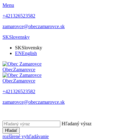
Menu
+421326523582
zamarovce@obeczamarovce.sk
SK
Slovensky
SK
Slovensky
EN
English
Obec
Zamarovce
Obec
Zamarovce
+421326523582
zamarovce@obeczamarovce.sk
Hľadaný výraz
Hľadať
rozšírené vyhľadávanie