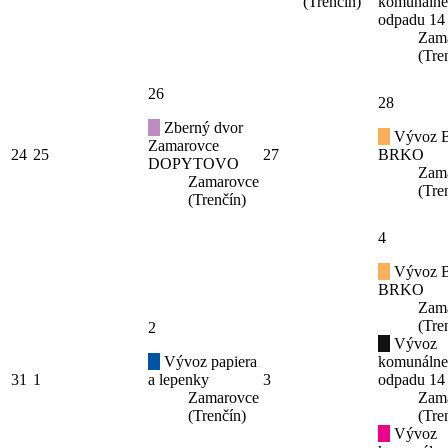
(Trenčín)
komunáln
odpadu 14
Zam
(Tre
26
28
Zberný dvor
Vývoz B
Zamarovce
24
25
27
BRKO
DOPYTOVO
Zam
Zamarovce
(Tre
(Trenčín)
4
Vývoz B
BRKO
Zam
(Tre
2
Vývoz
Vývoz papiera
komunáln
31
1
a lepenky
3
odpadu 14
Zamarovce
Zam
(Trenčín)
(Tre
Vývoz