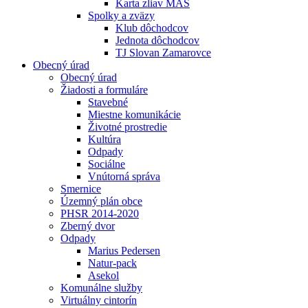
Karta zliav MAS
Spolky a zväzy
Klub dôchodcov
Jednota dôchodcov
TJ Slovan Zamarovce
Obecný úrad
Obecný úrad
Žiadosti a formuláre
Stavebné
Miestne komunikácie
Životné prostredie
Kultúra
Odpady
Sociálne
Vnútorná správa
Smernice
Územný plán obce
PHSR 2014-2020
Zberný dvor
Odpady
Marius Pedersen
Natur-pack
Asekol
Komunálne služby
Virtuálny cintorín