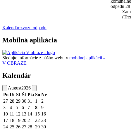
komunáln
odpadu 28
Zam
(Tre
Kalendár zvozu odpadu
Mobilná aplikácia
Sledujte informácie z nášho webu v
mobilnej aplikácii -
V OBRAZE.
Kalendár
August
2026
Po
Ut
St
Št
Pia
So
Ne
27
28
29
30
31
1
2
3
4
5
6
7
8
9
10
11
12
13
14
15
16
17
18
19
20
21
22
23
24
25
26
27
28
29
30