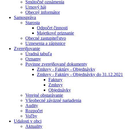
Smútočné oznámenia
Urnový háj
Obecný informátor
Samospráva
Starosta
Odpočet činnosti
Majetkové priznanie
Obecné zastupiteľstvo
Uznesenia a zápisnice
Zverejňovanie
Úradná tabuľa
Oznamy
Povinne zverejňované dokumenty
Zmluvy - Faktúry - Objednávky
Zmluvy - Faktúry - Objednávky do 31.12.2021
Faktury
Zmluvy
Objednávky
Verejné obstarávanie
Všeobecné záväzné nariadenia
Audity
Rozpočet
Voľby
Udalosti v obci
Aktuality