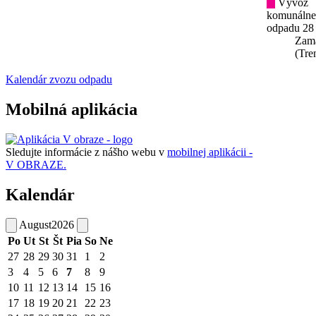
Vývoz
komunáln
odpadu 28
Zam
(Tre
Kalendár zvozu odpadu
Mobilná aplikácia
Sledujte informácie z nášho webu v
mobilnej aplikácii -
V OBRAZE.
Kalendár
August
2026
Po
Ut
St
Št
Pia
So
Ne
27
28
29
30
31
1
2
3
4
5
6
7
8
9
10
11
12
13
14
15
16
17
18
19
20
21
22
23