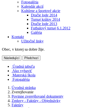
Fotogaléria
Kalendár akcií
Kultúrne a športové akcie
Dračie lode 2014
Turnaj králov 2014
Dračie lode 2013
Futbalový turnaj 6.1.2012
Galéria
Kontakt
Užitočné linky
Obec, v ktorej sa dobre žije.
Následující
Předchozí
Úradná tabuľa
Ako vybaviť
Materská škola
Fotogaléria
Úvodná stránka
Zverejňovanie
Povinne zverejňované dokumenty
Zmluvy - Faktúry - Objednávky
Faktúry