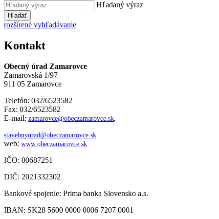
Hľadaný výraz
Hľadať
rozšírené vyhľadávanie
Kontakt
Obecný úrad Zamarovce
Zamarovská 1/97
911 05 Zamarovce
Telefón: 032/6523582
Fax: 032/6523582
E-mail:
zamarovce@obeczamarovce.sk
,
stavebnyurad@obeczamarovce.sk
web:
www.obeczamarovce.sk
IČO: 00687251
DIČ: 2021332302
Bankové spojenie: Prima banka Slovensko a.s.
IBAN: SK28 5600 0000 0006 7207 0001