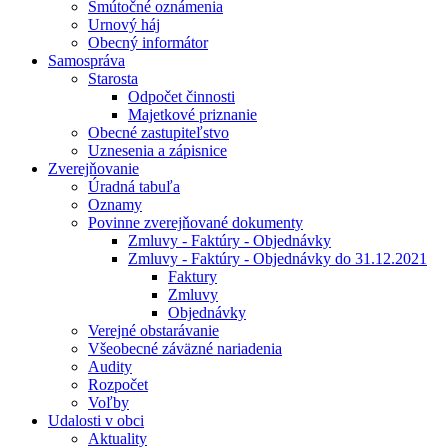
Smútočné oznámenia
Urnový háj
Obecný informátor
Samospráva
Starosta
Odpočet činnosti
Majetkové priznanie
Obecné zastupiteľstvo
Uznesenia a zápisnice
Zverejňovanie
Úradná tabuľa
Oznamy
Povinne zverejňované dokumenty
Zmluvy - Faktúry - Objednávky
Zmluvy - Faktúry - Objednávky do 31.12.2021
Faktury
Zmluvy
Objednávky
Verejné obstarávanie
Všeobecné záväzné nariadenia
Audity
Rozpočet
Voľby
Udalosti v obci
Aktuality