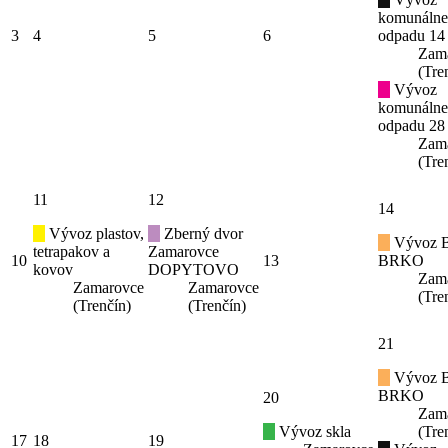
komunáln
3
4
5
6
odpadu 14
Zam
(Tre
Vývoz
komunáln
odpadu 28
Zam
(Tre
11
12
14
Vývoz plastov,
Zberný dvor
Vývoz B
tetrapakov a
Zamarovce
10
13
BRKO
kovov
DOPYTOVO
Zam
Zamarovce
Zamarovce
(Tre
(Trenčín)
(Trenčín)
21
Vývoz B
BRKO
20
Zam
Vývoz skla
(Tre
17
18
19