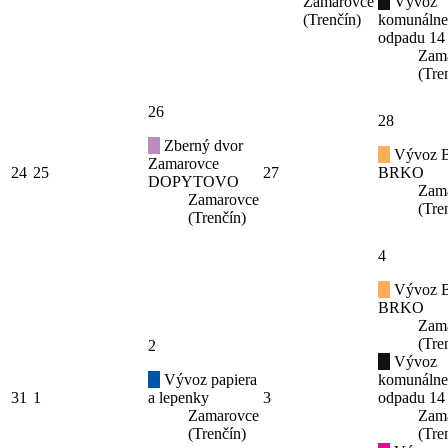
Zamarovce
Vývoz
(Trenčín)
komunáln
odpadu 14
Zam
(Tre
26
28
Zberný dvor
Vývoz B
Zamarovce
24
25
27
BRKO
DOPYTOVO
Zam
Zamarovce
(Tre
(Trenčín)
4
Vývoz B
BRKO
Zam
(Tre
2
Vývoz
Vývoz papiera
komunáln
31
1
a lepenky
3
odpadu 14
Zamarovce
Zam
(Trenčín)
(Tre