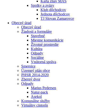
Karta zliav MAS
Spolky a zväzy
Klub dôchodcov
Jednota dôchodcov
TJ Slovan Zamarovce
Obecný úrad
Obecný úrad
Žiadosti a formuláre
Stavebné
Miestne komunikácie
Životné prostredie
Kultúra
Odpady
Sociálne
Vnútorná správa
Smernice
Územný plán obce
PHSR 2014-2020
Zberný dvor
Odpady
Marius Pedersen
Natur-pack
Asekol
Komunálne služby
Virtuálny cintorín