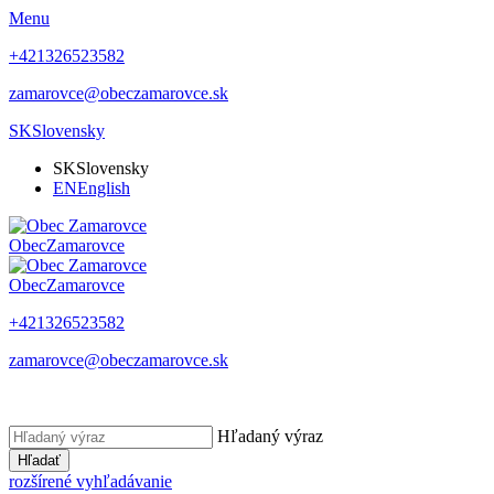
Menu
+421326523582
zamarovce@obeczamarovce.sk
SK
Slovensky
SK
Slovensky
EN
English
Obec
Zamarovce
Obec
Zamarovce
+421326523582
zamarovce@obeczamarovce.sk
Hľadaný výraz
Hľadať
rozšírené vyhľadávanie