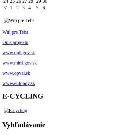
24
25
26
27
28
29
30
31
1
2
3
4
5
6
Wifi pre Teba
Opis projektu
www.opii.gov.sk
www.mirri.gov.sk
www.opvai.sk
www.eufondy.sk
E-CYCLING
Vyhľadávanie