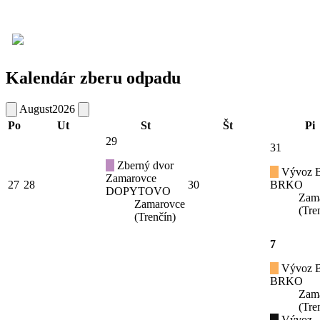
Kalendár zberu odpadu
August
2026
Po
Ut
St
Št
Pi
29
31
Zberný dvor
Vývoz B
Zamarovce
27
28
30
BRKO
DOPYTOVO
Zam
Zamarovce
(Tre
(Trenčín)
7
Vývoz B
BRKO
Zam
(Tre
Vývoz