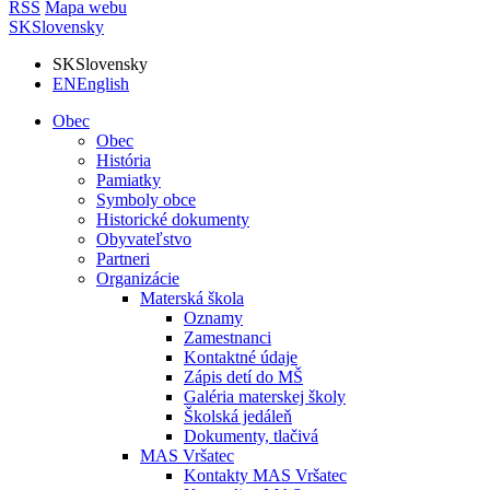
RSS
Mapa webu
SK
Slovensky
SK
Slovensky
EN
English
Obec
Obec
História
Pamiatky
Symboly obce
Historické dokumenty
Obyvateľstvo
Partneri
Organizácie
Materská škola
Oznamy
Zamestnanci
Kontaktné údaje
Zápis detí do MŠ
Galéria materskej školy
Školská jedáleň
Dokumenty, tlačivá
MAS Vršatec
Kontakty MAS Vršatec