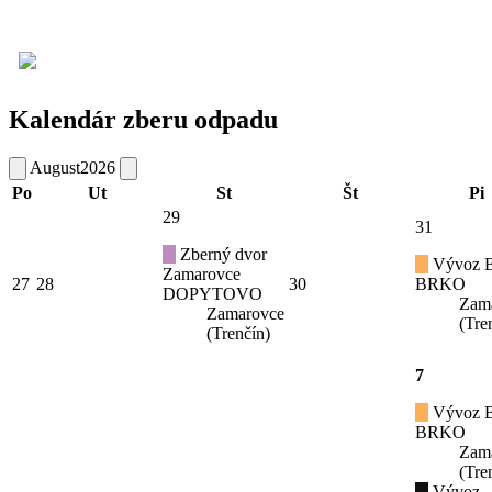
Kalendár zberu odpadu
August
2026
Po
Ut
St
Št
Pi
29
31
Zberný dvor
Vývoz B
Zamarovce
27
28
30
BRKO
DOPYTOVO
Zam
Zamarovce
(Tre
(Trenčín)
7
Vývoz B
BRKO
Zam
(Tre
Vývoz