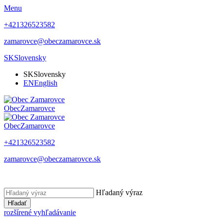
Menu
+421326523582
zamarovce@obeczamarovce.sk
SK
Slovensky
SK
Slovensky
EN
English
Obec
Zamarovce
Obec
Zamarovce
+421326523582
zamarovce@obeczamarovce.sk
Hľadaný výraz
Hľadať
rozšírené vyhľadávanie