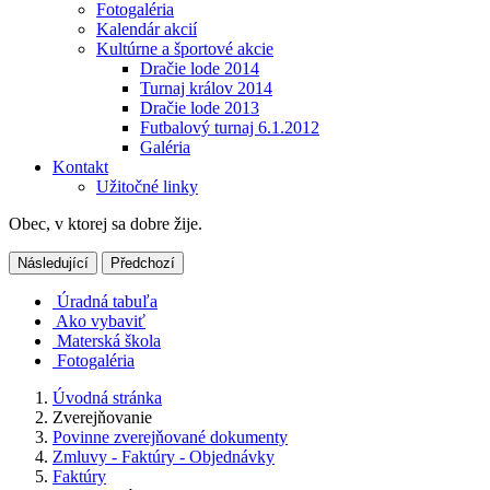
Fotogaléria
Kalendár akcií
Kultúrne a športové akcie
Dračie lode 2014
Turnaj králov 2014
Dračie lode 2013
Futbalový turnaj 6.1.2012
Galéria
Kontakt
Užitočné linky
Obec, v ktorej sa dobre žije.
Následující
Předchozí
Úradná tabuľa
Ako vybaviť
Materská škola
Fotogaléria
Úvodná stránka
Zverejňovanie
Povinne zverejňované dokumenty
Zmluvy - Faktúry - Objednávky
Faktúry