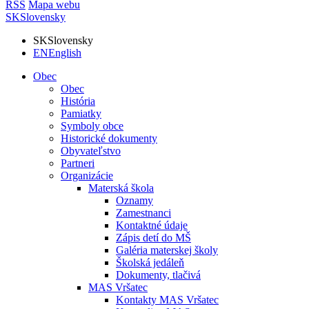
RSS
Mapa webu
SK
Slovensky
SK
Slovensky
EN
English
Obec
Obec
História
Pamiatky
Symboly obce
Historické dokumenty
Obyvateľstvo
Partneri
Organizácie
Materská škola
Oznamy
Zamestnanci
Kontaktné údaje
Zápis detí do MŠ
Galéria materskej školy
Školská jedáleň
Dokumenty, tlačivá
MAS Vršatec
Kontakty MAS Vršatec