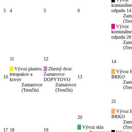
komunáln
3
4
5
6
odpadu 14
Zam
(Tre
Vývoz
komunáln
odpadu 28
Zam
(Tre
11
12
14
Vývoz plastov,
Zberný dvor
Vývoz B
tetrapakov a
Zamarovce
10
13
BRKO
kovov
DOPYTOVO
Zam
Zamarovce
Zamarovce
(Tre
(Trenčín)
(Trenčín)
21
Vývoz B
BRKO
20
Zam
Vývoz skla
(Tre
17
18
19