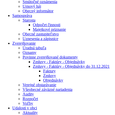
Smútočné oznámenia
Urnový háj
Obecný informátor
Samospráva
Starosta
Odpočet činnosti
Majetkové priznanie
Obecné zastupiteľstvo
Uznesenia a zápisnice
Zverejňovanie
Úradná tabuľa
Oznamy
Povinne zverejňované dokumenty
Zmluvy - Faktúry - Objednávky
Zmluvy - Faktúry - Objednávky do 31.12.2021
Faktury
Zmluvy
Objednávky
Verejné obstarávanie
Všeobecné záväzné nariadenia
Audity
Rozpočet
Voľby
Udalosti v obci
Aktuality