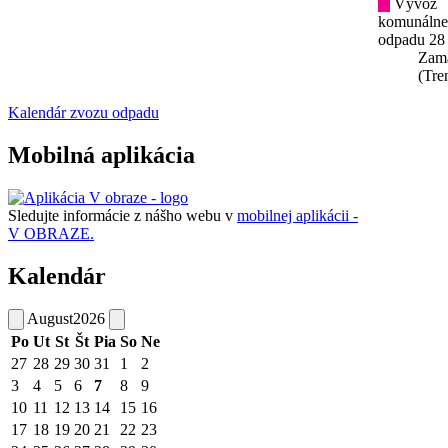
Vývoz
komunáln
odpadu 28
Zam
(Tre
Kalendár zvozu odpadu
Mobilná aplikácia
Sledujte informácie z nášho webu v
mobilnej aplikácii -
V OBRAZE.
Kalendár
August
2026
Po
Ut
St
Št
Pia
So
Ne
27
28
29
30
31
1
2
3
4
5
6
7
8
9
10
11
12
13
14
15
16
17
18
19
20
21
22
23