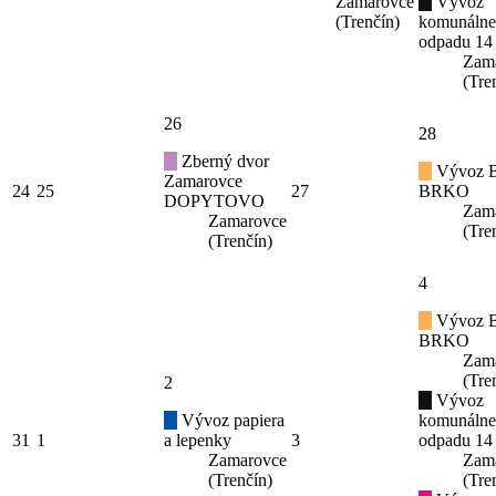
Zamarovce
Vývoz
(Trenčín)
komunáln
odpadu 14
Zam
(Tre
26
28
Zberný dvor
Vývoz B
Zamarovce
24
25
27
BRKO
DOPYTOVO
Zam
Zamarovce
(Tre
(Trenčín)
4
Vývoz B
BRKO
Zam
(Tre
2
Vývoz
Vývoz papiera
komunáln
31
1
a lepenky
3
odpadu 14
Zamarovce
Zam
(Trenčín)
(Tre