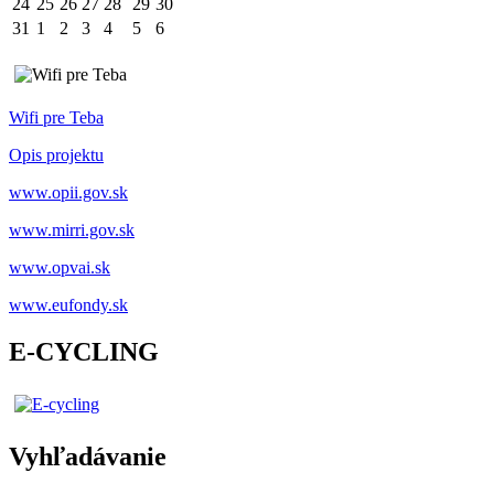
24
25
26
27
28
29
30
31
1
2
3
4
5
6
Wifi pre Teba
Opis projektu
www.opii.gov.sk
www.mirri.gov.sk
www.opvai.sk
www.eufondy.sk
E-CYCLING
Vyhľadávanie