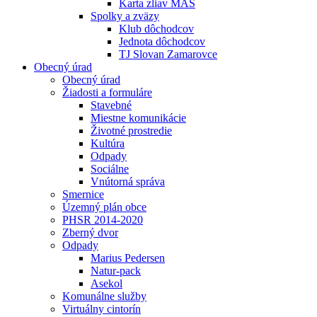
Karta zliav MAS
Spolky a zväzy
Klub dôchodcov
Jednota dôchodcov
TJ Slovan Zamarovce
Obecný úrad
Obecný úrad
Žiadosti a formuláre
Stavebné
Miestne komunikácie
Životné prostredie
Kultúra
Odpady
Sociálne
Vnútorná správa
Smernice
Územný plán obce
PHSR 2014-2020
Zberný dvor
Odpady
Marius Pedersen
Natur-pack
Asekol
Komunálne služby
Virtuálny cintorín