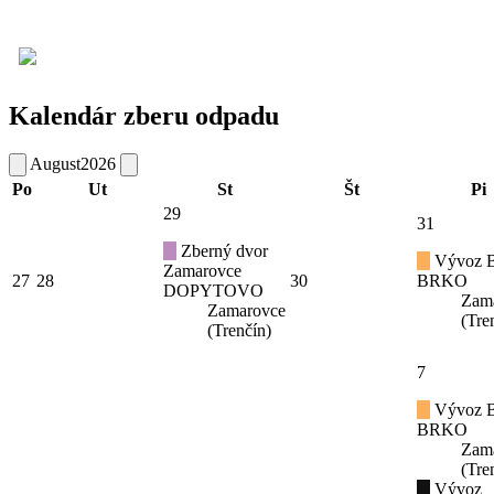
Kalendár zberu odpadu
August
2026
Po
Ut
St
Št
Pi
29
31
Zberný dvor
Vývoz B
Zamarovce
27
28
30
BRKO
DOPYTOVO
Zam
Zamarovce
(Tre
(Trenčín)
7
Vývoz B
BRKO
Zam
(Tre
Vývoz