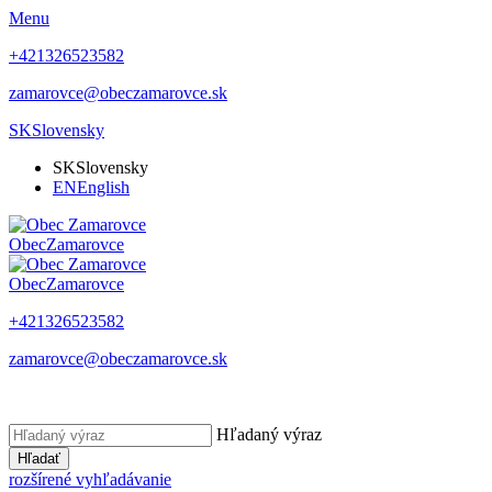
Menu
+421326523582
zamarovce@obeczamarovce.sk
SK
Slovensky
SK
Slovensky
EN
English
Obec
Zamarovce
Obec
Zamarovce
+421326523582
zamarovce@obeczamarovce.sk
Hľadaný výraz
Hľadať
rozšírené vyhľadávanie