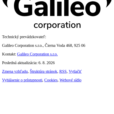
Technický prevádzkovateľ:
Galileo Corporation s.r.o., Čierna Voda 468, 925 06
Kontakt:
Galileo Corporation s.r.o.
Posledná aktualizácia: 6. 8. 2026
Zmena vzhľadu
,
Štruktúra stránok
,
RSS
,
Vytlačiť
Vyhlásenie o prístupnosti
,
Cookies
,
Webové sídlo