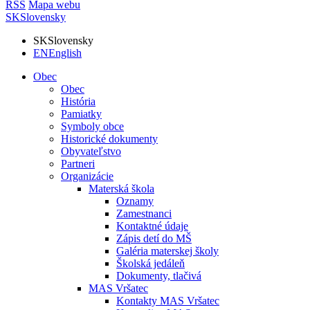
RSS
Mapa webu
SK
Slovensky
SK
Slovensky
EN
English
Obec
Obec
História
Pamiatky
Symboly obce
Historické dokumenty
Obyvateľstvo
Partneri
Organizácie
Materská škola
Oznamy
Zamestnanci
Kontaktné údaje
Zápis detí do MŠ
Galéria materskej školy
Školská jedáleň
Dokumenty, tlačivá
MAS Vršatec
Kontakty MAS Vršatec