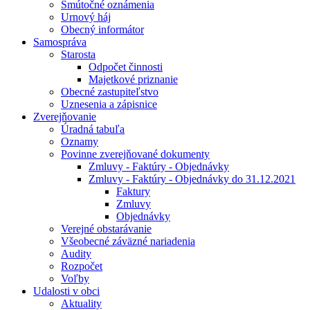
Smútočné oznámenia
Urnový háj
Obecný informátor
Samospráva
Starosta
Odpočet činnosti
Majetkové priznanie
Obecné zastupiteľstvo
Uznesenia a zápisnice
Zverejňovanie
Úradná tabuľa
Oznamy
Povinne zverejňované dokumenty
Zmluvy - Faktúry - Objednávky
Zmluvy - Faktúry - Objednávky do 31.12.2021
Faktury
Zmluvy
Objednávky
Verejné obstarávanie
Všeobecné záväzné nariadenia
Audity
Rozpočet
Voľby
Udalosti v obci
Aktuality