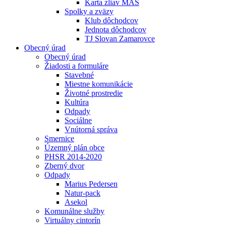
Karta zliav MAS
Spolky a zväzy
Klub dôchodcov
Jednota dôchodcov
TJ Slovan Zamarovce
Obecný úrad
Obecný úrad
Žiadosti a formuláre
Stavebné
Miestne komunikácie
Životné prostredie
Kultúra
Odpady
Sociálne
Vnútorná správa
Smernice
Územný plán obce
PHSR 2014-2020
Zberný dvor
Odpady
Marius Pedersen
Natur-pack
Asekol
Komunálne služby
Virtuálny cintorín