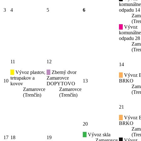
komunáln
3
4
5
6
odpadu 14
Zam
(Tre
Vývoz
komunáln
odpadu 28
Zam
(Tre
11
12
14
Vývoz plastov,
Zberný dvor
Vývoz B
tetrapakov a
Zamarovce
10
13
BRKO
kovov
DOPYTOVO
Zam
Zamarovce
Zamarovce
(Tre
(Trenčín)
(Trenčín)
21
Vývoz B
BRKO
20
Zam
Vývoz skla
(Tre
17
18
19
Zamarovce
Vývoz