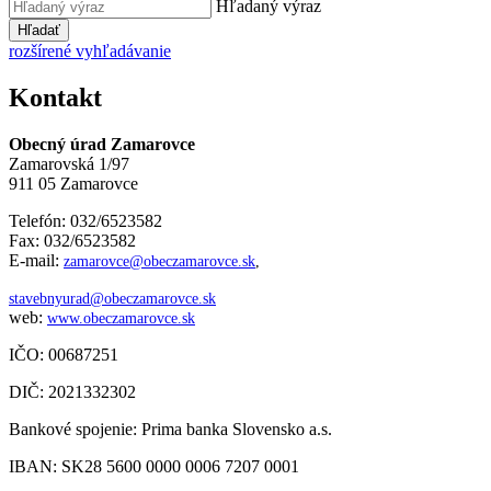
Hľadaný výraz
Hľadať
rozšírené vyhľadávanie
Kontakt
Obecný úrad Zamarovce
Zamarovská 1/97
911 05 Zamarovce
Telefón: 032/6523582
Fax: 032/6523582
E-mail:
zamarovce@obeczamarovce.sk
,
stavebnyurad@obeczamarovce.sk
web:
www.obeczamarovce.sk
IČO: 00687251
DIČ: 2021332302
Bankové spojenie: Prima banka Slovensko a.s.
IBAN: SK28 5600 0000 0006 7207 0001