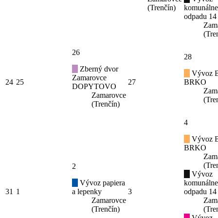
(Trenčín)
komunáln
odpadu 14
Zam
(Tre
26
28
Zberný dvor
Vývoz B
Zamarovce
24
25
27
BRKO
DOPYTOVO
Zam
Zamarovce
(Tre
(Trenčín)
4
Vývoz B
BRKO
Zam
(Tre
2
Vývoz
Vývoz papiera
komunáln
31
1
a lepenky
3
odpadu 14
Zamarovce
Zam
(Trenčín)
(Tre
Vývoz