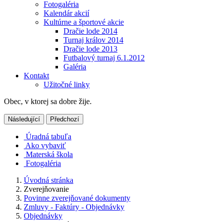
Fotogaléria
Kalendár akcií
Kultúrne a športové akcie
Dračie lode 2014
Turnaj králov 2014
Dračie lode 2013
Futbalový turnaj 6.1.2012
Galéria
Kontakt
Užitočné linky
Obec, v ktorej sa dobre žije.
Následující
Předchozí
Úradná tabuľa
Ako vybaviť
Materská škola
Fotogaléria
Úvodná stránka
Zverejňovanie
Povinne zverejňované dokumenty
Zmluvy - Faktúry - Objednávky
Objednávky