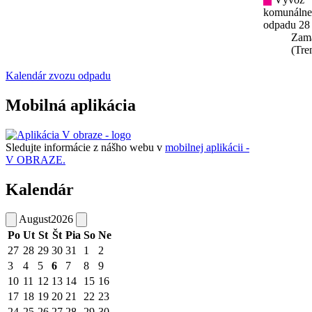
komunáln
odpadu 28
Zam
(Tre
Kalendár zvozu odpadu
Mobilná aplikácia
Sledujte informácie z nášho webu v
mobilnej aplikácii -
V OBRAZE.
Kalendár
August
2026
Po
Ut
St
Št
Pia
So
Ne
27
28
29
30
31
1
2
3
4
5
6
7
8
9
10
11
12
13
14
15
16
17
18
19
20
21
22
23
24
25
26
27
28
29
30