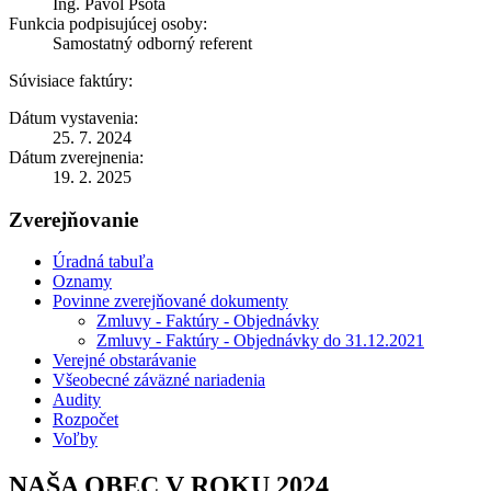
Ing. Pavol Psota
Funkcia podpisujúcej osoby:
Samostatný odborný referent
Súvisiace faktúry:
Dátum vystavenia:
25. 7. 2024
Dátum zverejnenia:
19. 2. 2025
Zverejňovanie
Úradná tabuľa
Oznamy
Povinne zverejňované dokumenty
Zmluvy - Faktúry - Objednávky
Zmluvy - Faktúry - Objednávky do 31.12.2021
Verejné obstarávanie
Všeobecné záväzné nariadenia
Audity
Rozpočet
Voľby
NAŠA OBEC V ROKU 2024