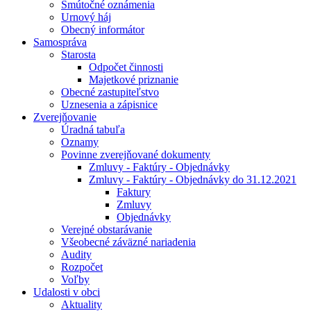
Smútočné oznámenia
Urnový háj
Obecný informátor
Samospráva
Starosta
Odpočet činnosti
Majetkové priznanie
Obecné zastupiteľstvo
Uznesenia a zápisnice
Zverejňovanie
Úradná tabuľa
Oznamy
Povinne zverejňované dokumenty
Zmluvy - Faktúry - Objednávky
Zmluvy - Faktúry - Objednávky do 31.12.2021
Faktury
Zmluvy
Objednávky
Verejné obstarávanie
Všeobecné záväzné nariadenia
Audity
Rozpočet
Voľby
Udalosti v obci
Aktuality