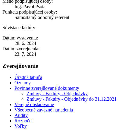
Meno podpisujúcej osoby:
Ing. Pavol Psota
Funkcia podpisujúcej osoby:
Samostatný odborný referent
Súvisiace faktúry:
Dátum vystavenia:
28. 6. 2024
Dátum zverejnenia:
23. 7. 2024
Zverejňovanie
Úradná tabuľa
Oznamy
Povinne zverejňované dokumenty
Zmluvy - Faktúry - Objednávky
Zmluvy - Faktúry - Objednávky do 31.12.2021
Verejné obstarávanie
Všeobecné záväzné nariadenia
Audity
Rozpočet
Voľby