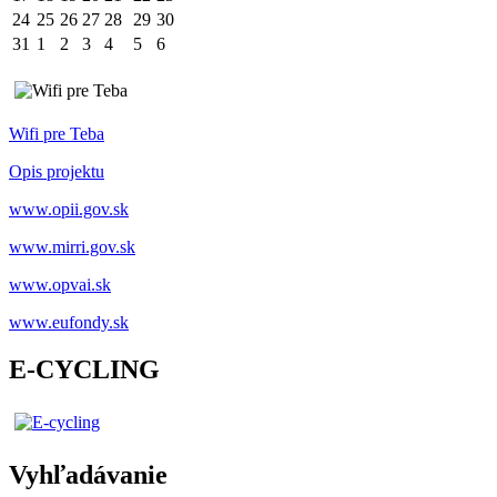
24
25
26
27
28
29
30
31
1
2
3
4
5
6
Wifi pre Teba
Opis projektu
www.opii.gov.sk
www.mirri.gov.sk
www.opvai.sk
www.eufondy.sk
E-CYCLING
Vyhľadávanie