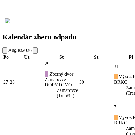
Kalendár zberu odpadu
August
2026
Po
Ut
St
Št
Pi
29
31
Zberný dvor
Vývoz B
Zamarovce
27
28
30
BRKO
DOPYTOVO
Zam
Zamarovce
(Tre
(Trenčín)
7
Vývoz B
BRKO
Zam
(Tre