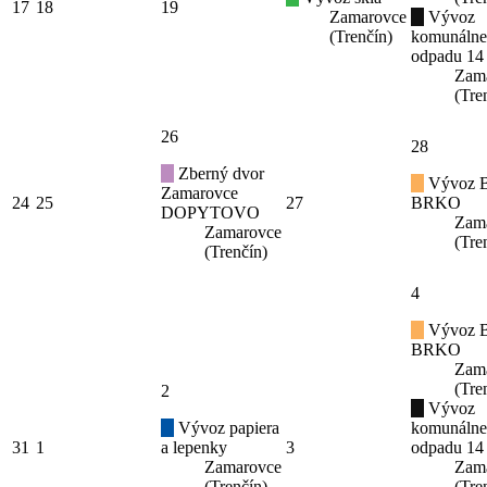
17
18
19
Zamarovce
Vývoz
(Trenčín)
komunáln
odpadu 14
Zam
(Tre
26
28
Zberný dvor
Vývoz B
Zamarovce
24
25
27
BRKO
DOPYTOVO
Zam
Zamarovce
(Tre
(Trenčín)
4
Vývoz B
BRKO
Zam
(Tre
2
Vývoz
Vývoz papiera
komunáln
31
1
a lepenky
3
odpadu 14
Zamarovce
Zam
(Trenčín)
(Tre