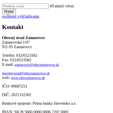
Hľadaný výraz
Hľadať
rozšírené vyhľadávanie
Kontakt
Obecný úrad Zamarovce
Zamarovská 1/97
911 05 Zamarovce
Telefón: 032/6523582
Fax: 032/6523582
E-mail:
zamarovce@obeczamarovce.sk
,
stavebnyurad@obeczamarovce.sk
web:
www.obeczamarovce.sk
IČO: 00687251
DIČ: 2021332302
Bankové spojenie: Prima banka Slovensko a.s.
IBAN: SK28 5600 0000 0006 7207 0001