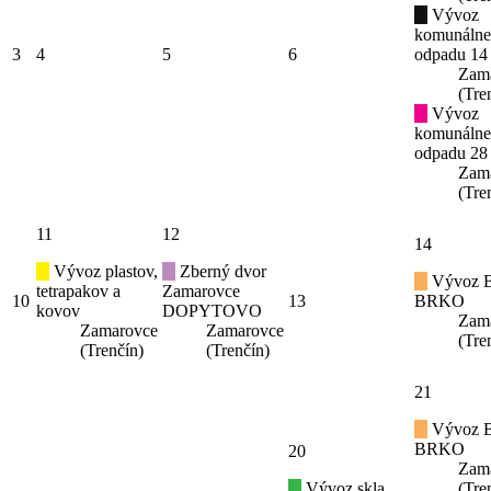
Vývoz
komunáln
3
4
5
6
odpadu 14
Zam
(Tre
Vývoz
komunáln
odpadu 28
Zam
(Tre
11
12
14
Vývoz plastov,
Zberný dvor
Vývoz B
tetrapakov a
Zamarovce
10
13
BRKO
kovov
DOPYTOVO
Zam
Zamarovce
Zamarovce
(Tre
(Trenčín)
(Trenčín)
21
Vývoz B
BRKO
20
Zam
Vývoz skla
(Tre