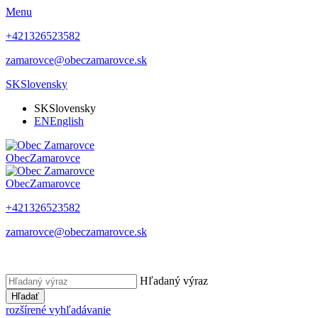
Menu
+421326523582
zamarovce@obeczamarovce.sk
SK
Slovensky
SK
Slovensky
EN
English
Obec
Zamarovce
Obec
Zamarovce
+421326523582
zamarovce@obeczamarovce.sk
Hľadaný výraz
Hľadať
rozšírené vyhľadávanie