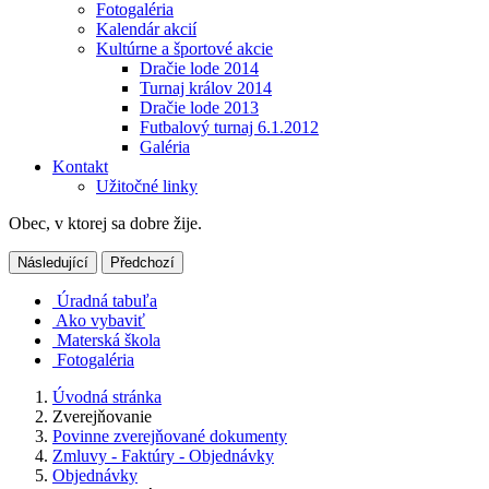
Fotogaléria
Kalendár akcií
Kultúrne a športové akcie
Dračie lode 2014
Turnaj králov 2014
Dračie lode 2013
Futbalový turnaj 6.1.2012
Galéria
Kontakt
Užitočné linky
Obec, v ktorej sa dobre žije.
Následující
Předchozí
Úradná tabuľa
Ako vybaviť
Materská škola
Fotogaléria
Úvodná stránka
Zverejňovanie
Povinne zverejňované dokumenty
Zmluvy - Faktúry - Objednávky
Objednávky