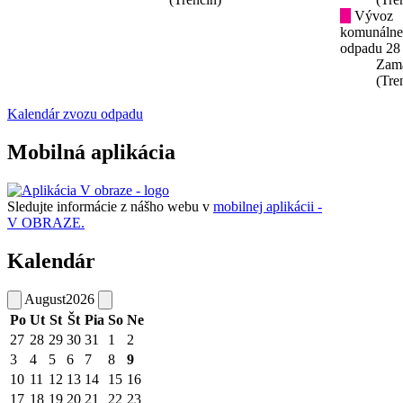
Vývoz
komunáln
odpadu 28
Zam
(Tre
Kalendár zvozu odpadu
Mobilná aplikácia
Sledujte informácie z nášho webu v
mobilnej aplikácii -
V OBRAZE.
Kalendár
August
2026
Po
Ut
St
Št
Pia
So
Ne
27
28
29
30
31
1
2
3
4
5
6
7
8
9
10
11
12
13
14
15
16
17
18
19
20
21
22
23