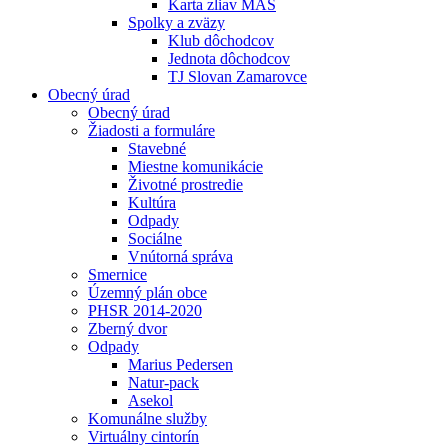
Karta zliav MAS
Spolky a zväzy
Klub dôchodcov
Jednota dôchodcov
TJ Slovan Zamarovce
Obecný úrad
Obecný úrad
Žiadosti a formuláre
Stavebné
Miestne komunikácie
Životné prostredie
Kultúra
Odpady
Sociálne
Vnútorná správa
Smernice
Územný plán obce
PHSR 2014-2020
Zberný dvor
Odpady
Marius Pedersen
Natur-pack
Asekol
Komunálne služby
Virtuálny cintorín