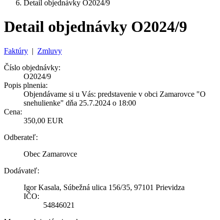
Detail objednávky O2024/9
Detail objednávky O2024/9
Faktúry
|
Zmluvy
Číslo objednávky:
O2024/9
Popis plnenia:
Objendávame si u Vás: predstavenie v obci Zamarovce "O
snehulienke" dňa 25.7.2024 o 18:00
Cena:
350,00 EUR
Odberateľ:
Obec Zamarovce
Dodávateľ:
Igor Kasala, Súbežná ulica 156/35, 97101 Prievidza
IČO:
54846021