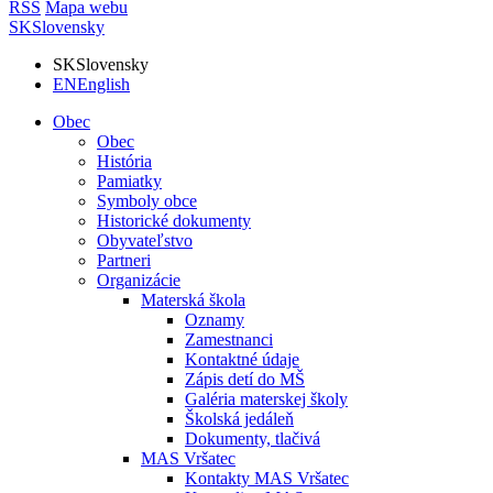
RSS
Mapa webu
SK
Slovensky
SK
Slovensky
EN
English
Obec
Obec
História
Pamiatky
Symboly obce
Historické dokumenty
Obyvateľstvo
Partneri
Organizácie
Materská škola
Oznamy
Zamestnanci
Kontaktné údaje
Zápis detí do MŠ
Galéria materskej školy
Školská jedáleň
Dokumenty, tlačivá
MAS Vršatec
Kontakty MAS Vršatec