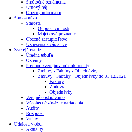
Smútočné oznámenia
Urnový háj
Obecný informátor
Samospráva
Starosta
Odpočet činnosti
Majetkové priznanie
Obecné zastupiteľstvo
Uznesenia a zápisnice
Zverejňovanie
Úradná tabuľa
Oznamy
Povinne zverejňované dokumenty
Zmluvy - Faktúry - Objednávky
Zmluvy - Faktúry - Objednávky do 31.12.2021
Faktury
Zmluvy
Objednávky
Verejné obstarávanie
Všeobecné záväzné nariadenia
Audity
Rozpočet
Voľby
Udalosti v obci
Aktuality