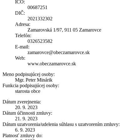
IČO:
00687251
DIČ:
2021332302
Adresa:
Zamarovská 1/97, 911 05 Zamarovce
Telefón:
0326523582
E-mail:
zamarovce@obeczamarovce.sk
Web:
www.obeczamarovce.sk
Meno podpisujúcej osoby:
Mgr. Peter Minárik
Funkcia podpisujúcej osoby:
starosta obce
Dátum zverejnenia:
20. 9. 2023
Dátum účinnosti zmluvy:
21. 9. 2023
Dátum uzatvorenia/udelenia súhlasu s uzatvorením zmluvy:
6. 9. 2023
Platnosť zmluvy do: