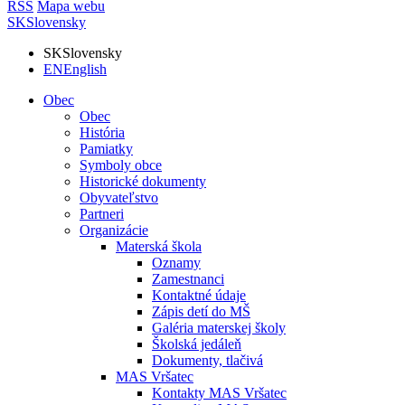
RSS
Mapa webu
SK
Slovensky
SK
Slovensky
EN
English
Obec
Obec
História
Pamiatky
Symboly obce
Historické dokumenty
Obyvateľstvo
Partneri
Organizácie
Materská škola
Oznamy
Zamestnanci
Kontaktné údaje
Zápis detí do MŠ
Galéria materskej školy
Školská jedáleň
Dokumenty, tlačivá
MAS Vršatec
Kontakty MAS Vršatec