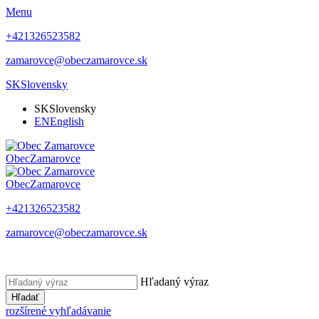
Menu
+421326523582
zamarovce@obeczamarovce.sk
SK
Slovensky
SK
Slovensky
EN
English
Obec
Zamarovce
Obec
Zamarovce
+421326523582
zamarovce@obeczamarovce.sk
Hľadaný výraz
Hľadať
rozšírené vyhľadávanie