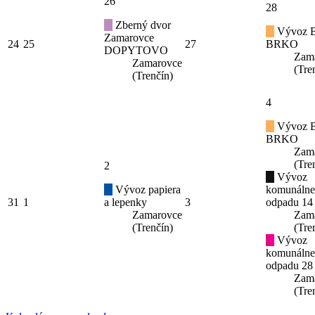
26
28
Zberný dvor
Vývoz B
Zamarovce
24
25
27
BRKO
DOPYTOVO
Zam
Zamarovce
(Tre
(Trenčín)
4
Vývoz B
BRKO
Zam
(Tre
2
Vývoz
Vývoz papiera
komunáln
31
1
a lepenky
3
odpadu 14
Zamarovce
Zam
(Trenčín)
(Tre
Vývoz
komunáln
odpadu 28
Zam
(Tre