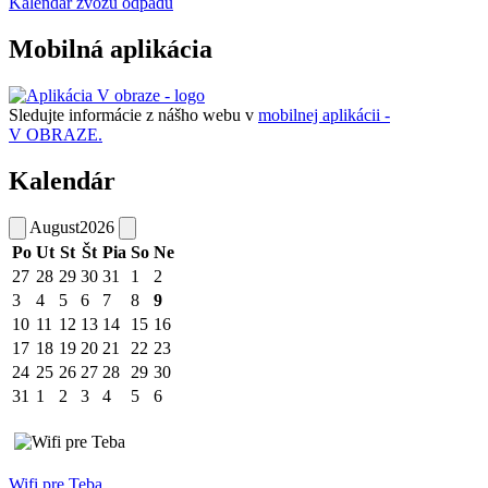
Kalendár zvozu odpadu
Mobilná aplikácia
Sledujte informácie z nášho webu v
mobilnej aplikácii -
V OBRAZE.
Kalendár
August
2026
Po
Ut
St
Št
Pia
So
Ne
27
28
29
30
31
1
2
3
4
5
6
7
8
9
10
11
12
13
14
15
16
17
18
19
20
21
22
23
24
25
26
27
28
29
30
31
1
2
3
4
5
6
Wifi pre Teba