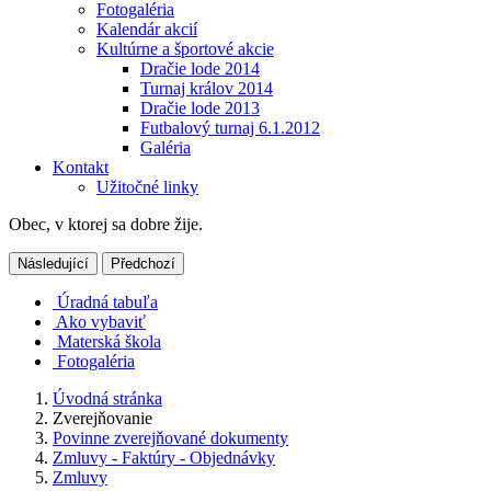
Fotogaléria
Kalendár akcií
Kultúrne a športové akcie
Dračie lode 2014
Turnaj králov 2014
Dračie lode 2013
Futbalový turnaj 6.1.2012
Galéria
Kontakt
Užitočné linky
Obec, v ktorej sa dobre žije.
Následující
Předchozí
Úradná tabuľa
Ako vybaviť
Materská škola
Fotogaléria
Úvodná stránka
Zverejňovanie
Povinne zverejňované dokumenty
Zmluvy - Faktúry - Objednávky
Zmluvy