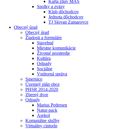
Karta zliav MAS
Spolky a zväzy
Klub dôchodcov
Jednota dôchodcov
TJ Slovan Zamarovce
Obecný úrad
Obecný úrad
Žiadosti a formuláre
Stavebné
Miestne komunikácie
Životné prostredie
Kultúra
Odpady
Sociálne
Vnútorná správa
Smernice
Územný plán obce
PHSR 2014-2020
Zberný dvor
Odpady
Marius Pedersen
Natur-pack
Asekol
Komunálne služby
Virtuálny cintorín