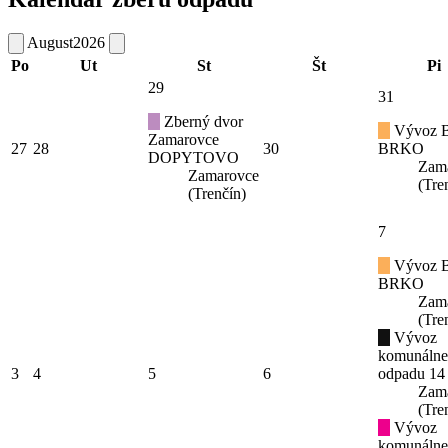
August
2026
Po
Ut
St
Št
Pi
29
31
Zberný dvor
Vývoz B
Zamarovce
27
28
30
BRKO
DOPYTOVO
Zam
Zamarovce
(Tre
(Trenčín)
7
Vývoz B
BRKO
Zam
(Tre
Vývoz
komunáln
3
4
5
6
odpadu 14
Zam
(Tre
Vývoz
komunáln