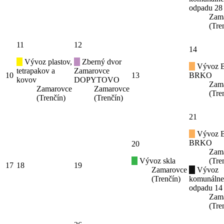
odpadu 28
Zam
(Tre
11
12
14
Vývoz plastov,
Zberný dvor
Vývoz B
tetrapakov a
Zamarovce
10
13
BRKO
kovov
DOPYTOVO
Zam
Zamarovce
Zamarovce
(Tre
(Trenčín)
(Trenčín)
21
Vývoz B
BRKO
20
Zam
Vývoz skla
(Tre
17
18
19
Zamarovce
Vývoz
(Trenčín)
komunáln
odpadu 14
Zam
(Tre