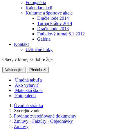
Fotogaléria
Kalendár akcií
Kultúrne a športové akcie
Dračie lode 2014
Turnaj králov 2014
Dračie lode 2013
Futbalový turnaj 6.1.2012
Galéria
Kontakt
Užitočné linky
Obec, v ktorej sa dobre žije.
Následující
Předchozí
Úradná tabuľa
Ako vybaviť
Materská škola
Fotogaléria
Úvodná stránka
Zverejňovanie
Povinne zverejňované dokumenty
Zmluvy - Faktúry - Objednávky
Zmluvy