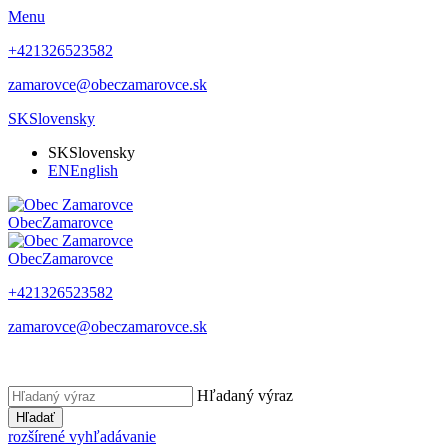
Menu
+421326523582
zamarovce@obeczamarovce.sk
SK
Slovensky
SK
Slovensky
EN
English
Obec
Zamarovce
Obec
Zamarovce
+421326523582
zamarovce@obeczamarovce.sk
Hľadaný výraz
Hľadať
rozšírené vyhľadávanie