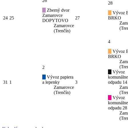
26
28
Zberný dvor
Vývoz B
Zamarovce
24
25
27
BRKO
DOPYTOVO
Zam
Zamarovce
(Tre
(Trenčín)
4
Vývoz B
BRKO
Zam
(Tre
2
Vývoz
Vývoz papiera
komunáln
31
1
a lepenky
3
odpadu 14
Zamarovce
Zam
(Trenčín)
(Tre
Vývoz
komunáln
odpadu 28
Zam
(Tre