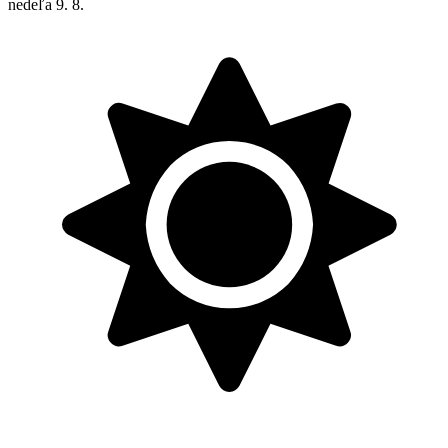
nedeľa
9. 8.