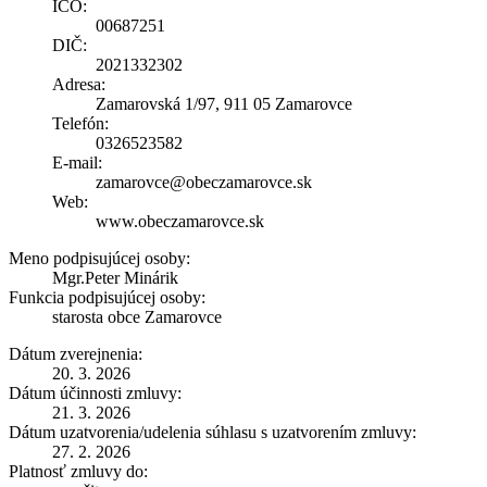
IČO:
00687251
DIČ:
2021332302
Adresa:
Zamarovská 1/97, 911 05 Zamarovce
Telefón:
0326523582
E-mail:
zamarovce@obeczamarovce.sk
Web:
www.obeczamarovce.sk
Meno podpisujúcej osoby:
Mgr.Peter Minárik
Funkcia podpisujúcej osoby:
starosta obce Zamarovce
Dátum zverejnenia:
20. 3. 2026
Dátum účinnosti zmluvy:
21. 3. 2026
Dátum uzatvorenia/udelenia súhlasu s uzatvorením zmluvy:
27. 2. 2026
Platnosť zmluvy do: