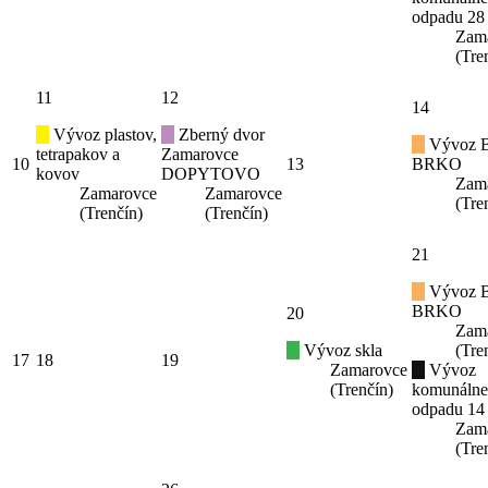
odpadu 28
Zam
(Tre
11
12
14
Vývoz plastov,
Zberný dvor
Vývoz B
tetrapakov a
Zamarovce
10
13
BRKO
kovov
DOPYTOVO
Zam
Zamarovce
Zamarovce
(Tre
(Trenčín)
(Trenčín)
21
Vývoz B
BRKO
20
Zam
Vývoz skla
(Tre
17
18
19
Zamarovce
Vývoz
(Trenčín)
komunáln
odpadu 14
Zam
(Tre