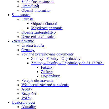
Smútočné oznámenia
Urnový háj
Obecný informátor
Samospráva
Starosta
Odpočet činnosti
Majetkové priznanie
Obecné zastupiteľstvo
Uznesenia a zápisnice
Zverejňovanie
Úradná tabuľa
Oznamy
Povinne zverejňované dokumenty
Zmluvy - Faktúry - Objednávky
Zmluvy - Faktúry - Objednávky do 31.12.2021
Faktury
Zmluvy
Objednávky
Verejné obstarávanie
Všeobecné záväzné nariadenia
Audity
Rozpočet
Voľby
Udalosti v obci
Aktuality