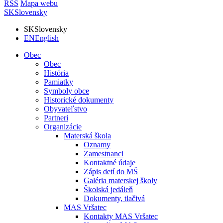
RSS
Mapa webu
SK
Slovensky
SK
Slovensky
EN
English
Obec
Obec
História
Pamiatky
Symboly obce
Historické dokumenty
Obyvateľstvo
Partneri
Organizácie
Materská škola
Oznamy
Zamestnanci
Kontaktné údaje
Zápis detí do MŠ
Galéria materskej školy
Školská jedáleň
Dokumenty, tlačivá
MAS Vršatec
Kontakty MAS Vršatec