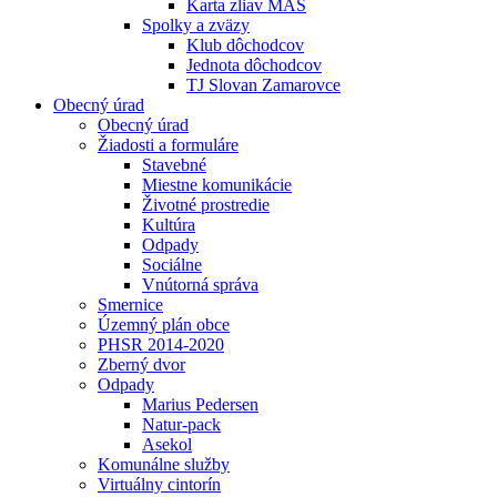
Karta zliav MAS
Spolky a zväzy
Klub dôchodcov
Jednota dôchodcov
TJ Slovan Zamarovce
Obecný úrad
Obecný úrad
Žiadosti a formuláre
Stavebné
Miestne komunikácie
Životné prostredie
Kultúra
Odpady
Sociálne
Vnútorná správa
Smernice
Územný plán obce
PHSR 2014-2020
Zberný dvor
Odpady
Marius Pedersen
Natur-pack
Asekol
Komunálne služby
Virtuálny cintorín