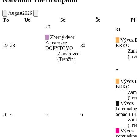
August
2026
Po
Ut
St
Št
Pi
29
31
Zberný dvor
Vývoz B
Zamarovce
27
28
30
BRKO
DOPYTOVO
Zam
Zamarovce
(Tre
(Trenčín)
7
Vývoz B
BRKO
Zam
(Tre
Vývoz
komunáln
3
4
5
6
odpadu 14
Zam
(Tre
Vývoz
komunáln