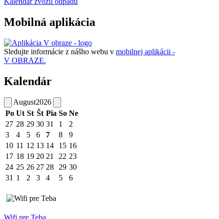
Kalendár zvozu odpadu
Mobilná aplikácia
Sledujte informácie z nášho webu v
mobilnej aplikácii -
V OBRAZE.
Kalendár
August
2026
Po
Ut
St
Št
Pia
So
Ne
27
28
29
30
31
1
2
3
4
5
6
7
8
9
10
11
12
13
14
15
16
17
18
19
20
21
22
23
24
25
26
27
28
29
30
31
1
2
3
4
5
6
Wifi pre Teba