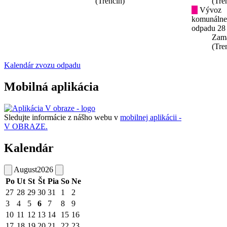
(Trenčín)
(Tre
Vývoz
komunáln
odpadu 28
Zam
(Tre
Kalendár zvozu odpadu
Mobilná aplikácia
Sledujte informácie z nášho webu v
mobilnej aplikácii -
V OBRAZE.
Kalendár
August
2026
Po
Ut
St
Št
Pia
So
Ne
27
28
29
30
31
1
2
3
4
5
6
7
8
9
10
11
12
13
14
15
16
17
18
19
20
21
22
23