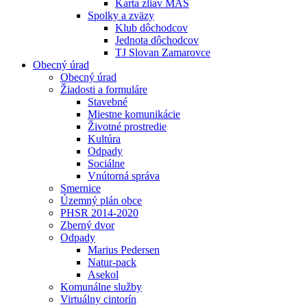
Karta zliav MAS
Spolky a zväzy
Klub dôchodcov
Jednota dôchodcov
TJ Slovan Zamarovce
Obecný úrad
Obecný úrad
Žiadosti a formuláre
Stavebné
Miestne komunikácie
Životné prostredie
Kultúra
Odpady
Sociálne
Vnútorná správa
Smernice
Územný plán obce
PHSR 2014-2020
Zberný dvor
Odpady
Marius Pedersen
Natur-pack
Asekol
Komunálne služby
Virtuálny cintorín