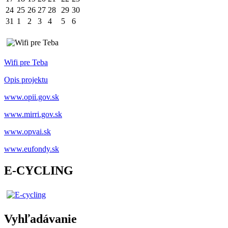
24
25
26
27
28
29
30
31
1
2
3
4
5
6
Wifi pre Teba
Opis projektu
www.opii.gov.sk
www.mirri.gov.sk
www.opvai.sk
www.eufondy.sk
E-CYCLING
Vyhľadávanie