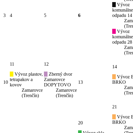
Vývoz
komunáln
3
4
5
6
odpadu 14
Zam
(Tre
Vývoz
komunáln
odpadu 28
Zam
(Tre
11
12
14
Vývoz plastov,
Zberný dvor
Vývoz B
tetrapakov a
Zamarovce
10
13
BRKO
kovov
DOPYTOVO
Zam
Zamarovce
Zamarovce
(Tre
(Trenčín)
(Trenčín)
21
Vývoz B
BRKO
20
Zam
Vývoz skla
(Tre