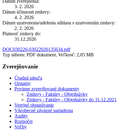
Dátum zverejnenia:
3. 2. 2026
Dátum účinnosti zmluvy:
4. 2. 2026
Dátum uzatvorenia/udelenia súhlasu s uzatvorením zmluvy:
2. 2. 2026
Platnosť zmluvy do:
31.12.2026
DOC030226-03022026135634.pdf
Typ súboru: PDF dokument, Veľkosť: 2,05 MB
Zverejňovanie
Úradná tabuľa
Oznamy
Povinne zverejňované dokumenty
Zmluvy - Faktúry - Objednávky
Zmluvy - Faktúry - Objednávky do 31.12.2021
Verejné obstarávanie
Všeobecné záväzné nariadenia
Audity
Rozpočet
Voľby