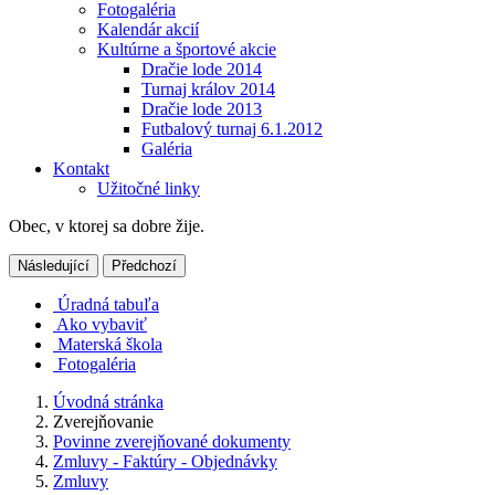
Fotogaléria
Kalendár akcií
Kultúrne a športové akcie
Dračie lode 2014
Turnaj králov 2014
Dračie lode 2013
Futbalový turnaj 6.1.2012
Galéria
Kontakt
Užitočné linky
Obec, v ktorej sa dobre žije.
Následující
Předchozí
Úradná tabuľa
Ako vybaviť
Materská škola
Fotogaléria
Úvodná stránka
Zverejňovanie
Povinne zverejňované dokumenty
Zmluvy - Faktúry - Objednávky
Zmluvy