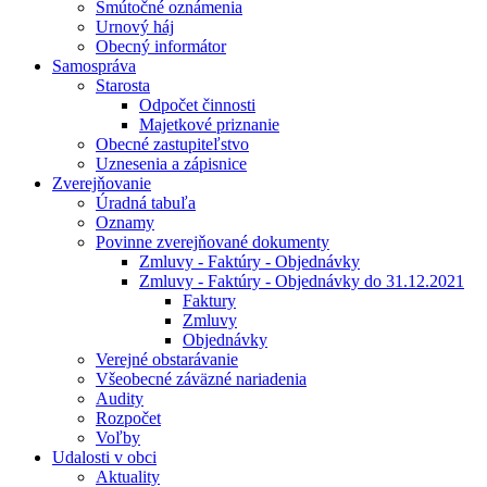
Smútočné oznámenia
Urnový háj
Obecný informátor
Samospráva
Starosta
Odpočet činnosti
Majetkové priznanie
Obecné zastupiteľstvo
Uznesenia a zápisnice
Zverejňovanie
Úradná tabuľa
Oznamy
Povinne zverejňované dokumenty
Zmluvy - Faktúry - Objednávky
Zmluvy - Faktúry - Objednávky do 31.12.2021
Faktury
Zmluvy
Objednávky
Verejné obstarávanie
Všeobecné záväzné nariadenia
Audity
Rozpočet
Voľby
Udalosti v obci
Aktuality