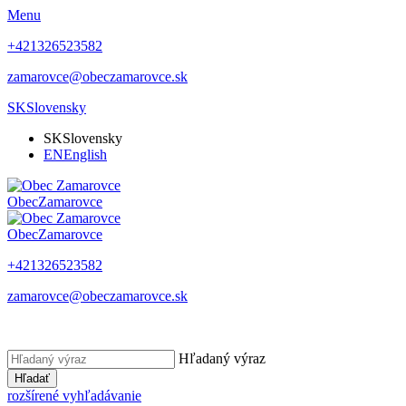
Menu
+421326523582
zamarovce@obeczamarovce.sk
SK
Slovensky
SK
Slovensky
EN
English
Obec
Zamarovce
Obec
Zamarovce
+421326523582
zamarovce@obeczamarovce.sk
Hľadaný výraz
Hľadať
rozšírené vyhľadávanie