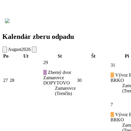
Kalendár zberu odpadu
August
2026
Po
Ut
St
Št
Pi
29
31
Zberný dvor
Vývoz B
Zamarovce
27
28
30
BRKO
DOPYTOVO
Zam
Zamarovce
(Tre
(Trenčín)
7
Vývoz B
BRKO
Zam
(Tre