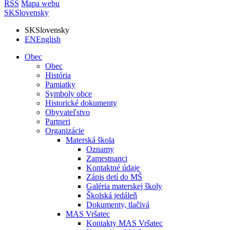
RSS
Mapa webu
SK
Slovensky
SK
Slovensky
EN
English
Obec
Obec
História
Pamiatky
Symboly obce
Historické dokumenty
Obyvateľstvo
Partneri
Organizácie
Materská škola
Oznamy
Zamestnanci
Kontaktné údaje
Zápis detí do MŠ
Galéria materskej školy
Školská jedáleň
Dokumenty, tlačivá
MAS Vršatec
Kontakty MAS Vršatec