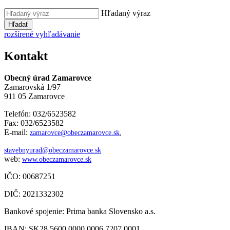
Hľadaný výraz
Hľadať
rozšírené vyhľadávanie
Kontakt
Obecný úrad Zamarovce
Zamarovská 1/97
911 05 Zamarovce
Telefón: 032/6523582
Fax: 032/6523582
E-mail:
zamarovce@obeczamarovce.sk
,
stavebnyurad@obeczamarovce.sk
web:
www.obeczamarovce.sk
IČO: 00687251
DIČ: 2021332302
Bankové spojenie: Prima banka Slovensko a.s.
IBAN: SK28 5600 0000 0006 7207 0001