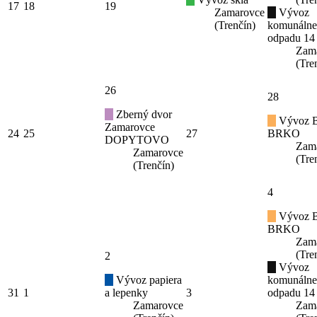
17
18
19
Zamarovce
Vývoz
(Trenčín)
komunáln
odpadu 14
Zam
(Tre
26
28
Zberný dvor
Vývoz B
Zamarovce
24
25
27
BRKO
DOPYTOVO
Zam
Zamarovce
(Tre
(Trenčín)
4
Vývoz B
BRKO
Zam
(Tre
2
Vývoz
Vývoz papiera
komunáln
31
1
a lepenky
3
odpadu 14
Zamarovce
Zam