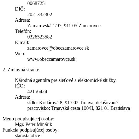
00687251
DIČ:
2021332302
Adresa:
Zamarovská 1/97, 911 05 Zamarovce
Telefón:
0326523582
E-mail:
zamarovce@obeczamarovce.sk
Web:
www.obeczamarovce.sk
2. Zmluvná strana:
Národná agentúra pre sieťové a elektornické služby
IČO:
42156424
Adresa:
sídlo: Kollárová 8, 917 02 Trnava, detašované
pracovisko: Trnavská cesta 100/II, 821 01 Bratislava
Meno podpisujúcej osoby:
Mgr. Peter Minárik
Funkcia podpisujúcej osoby:
starosta obce