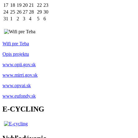
17
18
19
20
21
22
23
24
25
26
27
28
29
30
31
1
2
3
4
5
6
Wifi pre Teba
Opis projektu
www.opii.gov.sk
www.mirri.gov.sk
www.opvai.sk
www.eufondy.sk
E-CYCLING