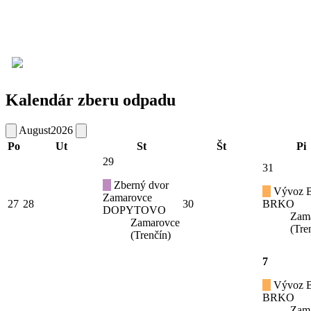
Kalendár zberu odpadu
August
2026
Po
Ut
St
Št
Pi
29
31
Zberný dvor
Vývoz B
Zamarovce
27
28
30
BRKO
DOPYTOVO
Zam
Zamarovce
(Tre
(Trenčín)
7
Vývoz B
BRKO
Zam