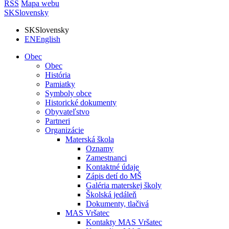
RSS
Mapa webu
SK
Slovensky
SK
Slovensky
EN
English
Obec
Obec
História
Pamiatky
Symboly obce
Historické dokumenty
Obyvateľstvo
Partneri
Organizácie
Materská škola
Oznamy
Zamestnanci
Kontaktné údaje
Zápis detí do MŠ
Galéria materskej školy
Školská jedáleň
Dokumenty, tlačivá
MAS Vršatec
Kontakty MAS Vršatec