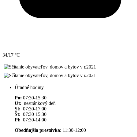
34/17 °C
Úradné hodiny
Po:
07:30-15:30
Ut:
nestránkový deň
St:
07:30-17:00
Št:
07:30-15:30
Pi:
07:30-14:00
Obedňajšia prestávka:
11:30-12:00