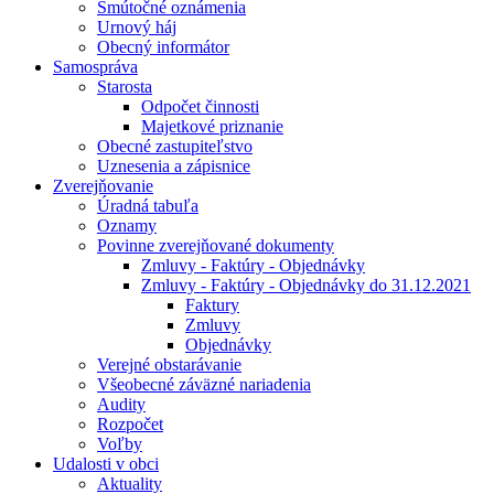
Smútočné oznámenia
Urnový háj
Obecný informátor
Samospráva
Starosta
Odpočet činnosti
Majetkové priznanie
Obecné zastupiteľstvo
Uznesenia a zápisnice
Zverejňovanie
Úradná tabuľa
Oznamy
Povinne zverejňované dokumenty
Zmluvy - Faktúry - Objednávky
Zmluvy - Faktúry - Objednávky do 31.12.2021
Faktury
Zmluvy
Objednávky
Verejné obstarávanie
Všeobecné záväzné nariadenia
Audity
Rozpočet
Voľby
Udalosti v obci
Aktuality