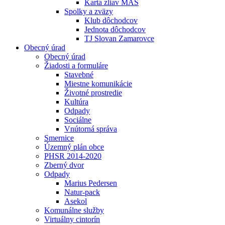
Karta zliav MAS
Spolky a zväzy
Klub dôchodcov
Jednota dôchodcov
TJ Slovan Zamarovce
Obecný úrad
Obecný úrad
Žiadosti a formuláre
Stavebné
Miestne komunikácie
Životné prostredie
Kultúra
Odpady
Sociálne
Vnútorná správa
Smernice
Územný plán obce
PHSR 2014-2020
Zberný dvor
Odpady
Marius Pedersen
Natur-pack
Asekol
Komunálne služby
Virtuálny cintorín