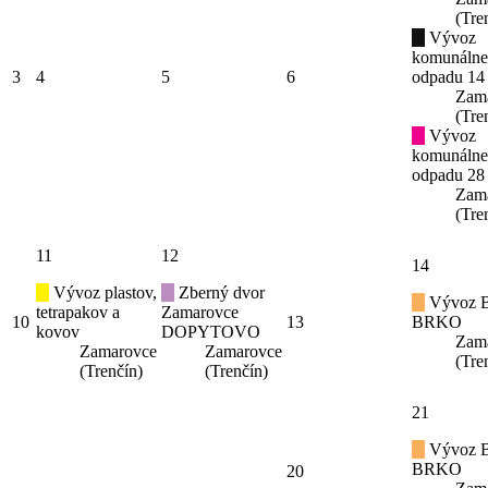
(Tre
Vývoz
komunáln
3
4
5
6
odpadu 14
Zam
(Tre
Vývoz
komunáln
odpadu 28
Zam
(Tre
11
12
14
Vývoz plastov,
Zberný dvor
Vývoz B
tetrapakov a
Zamarovce
10
13
BRKO
kovov
DOPYTOVO
Zam
Zamarovce
Zamarovce
(Tre
(Trenčín)
(Trenčín)
21
Vývoz B
BRKO
20