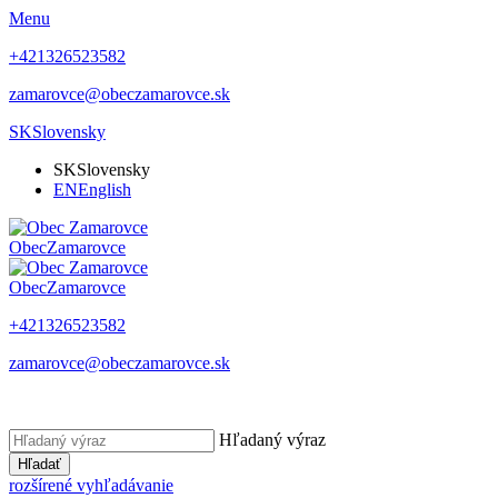
Menu
+421326523582
zamarovce@obeczamarovce.sk
SK
Slovensky
SK
Slovensky
EN
English
Obec
Zamarovce
Obec
Zamarovce
+421326523582
zamarovce@obeczamarovce.sk
Hľadaný výraz
Hľadať
rozšírené vyhľadávanie