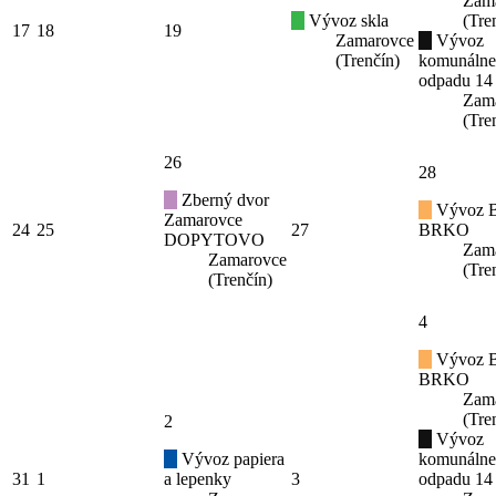
Zam
Vývoz skla
(Tre
17
18
19
Zamarovce
Vývoz
(Trenčín)
komunáln
odpadu 14
Zam
(Tre
26
28
Zberný dvor
Vývoz B
Zamarovce
24
25
27
BRKO
DOPYTOVO
Zam
Zamarovce
(Tre
(Trenčín)
4
Vývoz B
BRKO
Zam
(Tre
2
Vývoz
Vývoz papiera
komunáln
31
1
a lepenky
3
odpadu 14