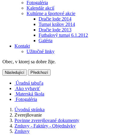
Fotogaléria
Kalendár akcií
Kultúrne a športové akcie
Dračie lode 2014
Turnaj králov 2014
Dračie lode 2013
Futbalový turnaj 6.1.2012
Galéria
Kontakt
Užitočné linky
Obec, v ktorej sa dobre žije.
Následující
Předchozí
Úradná tabuľa
Ako vybaviť
Materská škola
Fotogaléria
Úvodná stránka
Zverejňovanie
Povinne zverejňované dokumenty
Zmluvy - Faktúry - Objednávky
Zmluvy