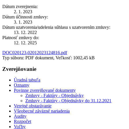
Dátum zverejnenia:
2. 1. 2023
Dátum účinnosti zmluvy:
3. 1. 2023
Dátum uzatvorenia/udelenia súhlasu s uzatvorením zmluvy:
13. 12. 2022
Platnosť zmluvy do:
12. 12. 2025
DOC020123-02012023124816.pdf
Typ súboru: PDF dokument, Veľkosť: 1002,45 kB
Zverejňovanie
Úradná tabuľa
Oznamy
Povinne zverejňované dokumenty
Zmluvy - Faktúry - Objednávky
Zmluvy - Faktúry - Objednávky do 31.12.2021
Verejné obstarávanie
Všeobecné záväzné nariadenia
Audity
Rozpočet
Voľby