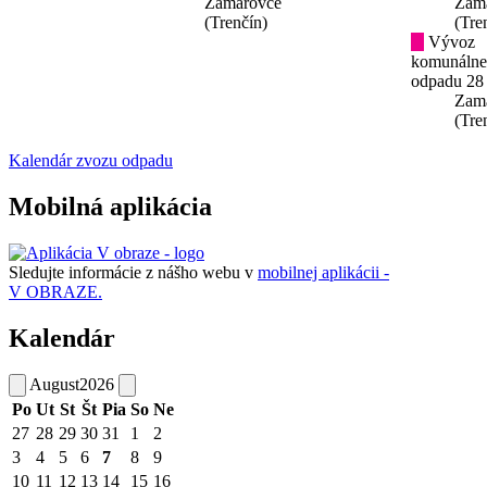
Zamarovce
Zam
(Trenčín)
(Tre
Vývoz
komunáln
odpadu 28
Zam
(Tre
Kalendár zvozu odpadu
Mobilná aplikácia
Sledujte informácie z nášho webu v
mobilnej aplikácii -
V OBRAZE.
Kalendár
August
2026
Po
Ut
St
Št
Pia
So
Ne
27
28
29
30
31
1
2
3
4
5
6
7
8
9
10
11
12
13
14
15
16