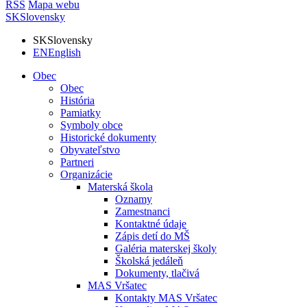
RSS
Mapa webu
SK
Slovensky
SK
Slovensky
EN
English
Obec
Obec
História
Pamiatky
Symboly obce
Historické dokumenty
Obyvateľstvo
Partneri
Organizácie
Materská škola
Oznamy
Zamestnanci
Kontaktné údaje
Zápis detí do MŠ
Galéria materskej školy
Školská jedáleň
Dokumenty, tlačivá
MAS Vršatec
Kontakty MAS Vršatec