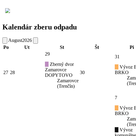
Kalendár zberu odpadu
August
2026
Po
Ut
St
Št
Pi
29
31
Zberný dvor
Vývoz B
Zamarovce
27
28
30
BRKO
DOPYTOVO
Zam
Zamarovce
(Tre
(Trenčín)
7
Vývoz B
BRKO
Zam
(Tre
Vývoz
komunáln