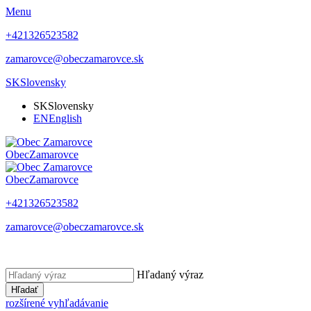
Menu
+421326523582
zamarovce@obeczamarovce.sk
SK
Slovensky
SK
Slovensky
EN
English
Obec
Zamarovce
Obec
Zamarovce
+421326523582
zamarovce@obeczamarovce.sk
Hľadaný výraz
Hľadať
rozšírené vyhľadávanie