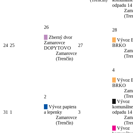
odpadu 14
Zam
(Tre
26
28
Zberný dvor
Vývoz B
Zamarovce
24
25
27
BRKO
DOPYTOVO
Zam
Zamarovce
(Tre
(Trenčín)
4
Vývoz B
BRKO
Zam
(Tre
2
Vývoz
Vývoz papiera
komunáln
31
1
a lepenky
3
odpadu 14
Zamarovce
Zam
(Trenčín)
(Tre
Vývoz