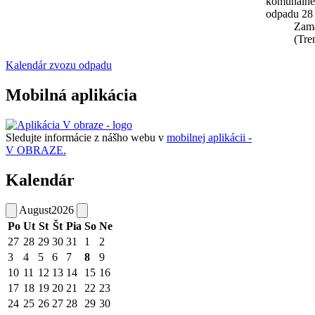
komunáln
odpadu 28
Zam
(Tre
Kalendár zvozu odpadu
Mobilná aplikácia
Sledujte informácie z nášho webu v
mobilnej aplikácii -
V OBRAZE.
Kalendár
August
2026
Po
Ut
St
Št
Pia
So
Ne
27
28
29
30
31
1
2
3
4
5
6
7
8
9
10
11
12
13
14
15
16
17
18
19
20
21
22
23
24
25
26
27
28
29
30