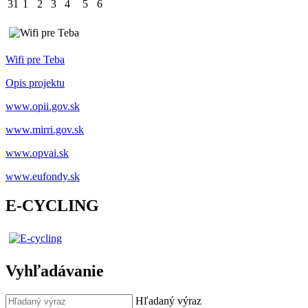
31
1
2
3
4
5
6
Wifi pre Teba
Opis projektu
www.opii.gov.sk
www.mirri.gov.sk
www.opvai.sk
www.eufondy.sk
E-CYCLING
Vyhľadávanie
Hľadaný výraz