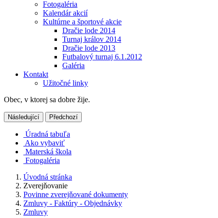
Fotogaléria
Kalendár akcií
Kultúrne a športové akcie
Dračie lode 2014
Turnaj králov 2014
Dračie lode 2013
Futbalový turnaj 6.1.2012
Galéria
Kontakt
Užitočné linky
Obec, v ktorej sa dobre žije.
Následující
Předchozí
Úradná tabuľa
Ako vybaviť
Materská škola
Fotogaléria
Úvodná stránka
Zverejňovanie
Povinne zverejňované dokumenty
Zmluvy - Faktúry - Objednávky
Zmluvy