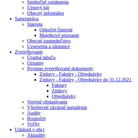
Smútočné oznámenia
Urnový háj
Obecný informátor
Samospráva
Starosta
Odpočet činnosti
Majetkové priznanie
Obecné zastupiteľstvo
Uznesenia a zápisnice
Zverejňovanie
Úradná tabuľa
Oznamy
Povinne zverejňované dokumenty
Zmluvy - Faktúry - Objednávky
Zmluvy - Faktúry - Objednávky do 31.12.2021
Faktury
Zmluvy
Objednávky
Verejné obstarávanie
Všeobecné záväzné nariadenia
Audity
Rozpočet
Voľby
Udalosti v obci
Aktuality