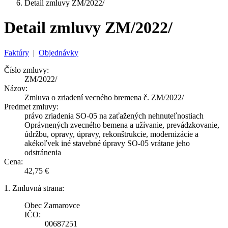
Detail zmluvy ZM/2022/
Detail zmluvy ZM/2022/
Faktúry
|
Objednávky
Číslo zmluvy:
ZM/2022/
Názov:
Zmluva o zriadení vecného bremena č. ZM/2022/
Predmet zmluvy:
právo zriadenia SO-05 na zaťažených nehnuteľnostiach
Oprávnených zvecného bemena a užívanie, prevádzkovanie,
údržbu, opravy, úpravy, rekonštrukcie, modernizácie a
akékoľvek iné stavebné úpravy SO-05 vrátane jeho
odstránenia
Cena:
42,75 €
1. Zmluvná strana:
Obec Zamarovce
IČO:
00687251