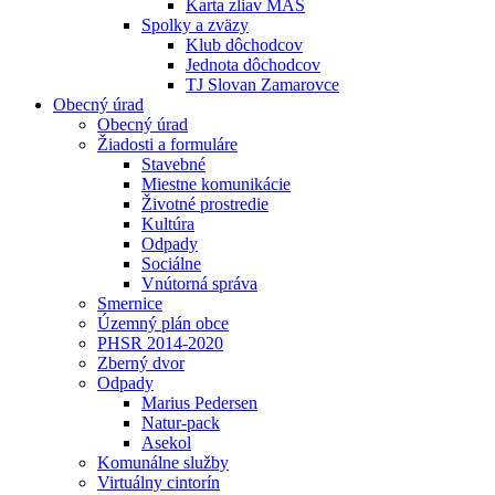
Karta zliav MAS
Spolky a zväzy
Klub dôchodcov
Jednota dôchodcov
TJ Slovan Zamarovce
Obecný úrad
Obecný úrad
Žiadosti a formuláre
Stavebné
Miestne komunikácie
Životné prostredie
Kultúra
Odpady
Sociálne
Vnútorná správa
Smernice
Územný plán obce
PHSR 2014-2020
Zberný dvor
Odpady
Marius Pedersen
Natur-pack
Asekol
Komunálne služby
Virtuálny cintorín