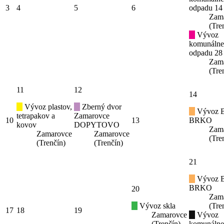
3
4
5
6
odpadu 14
Zam
(Tre
Vývoz
komunáln
odpadu 28
Zam
(Tre
11
12
14
Vývoz plastov,
Zberný dvor
Vývoz B
tetrapakov a
Zamarovce
10
13
BRKO
kovov
DOPYTOVO
Zam
Zamarovce
Zamarovce
(Tre
(Trenčín)
(Trenčín)
21
Vývoz B
BRKO
20
Zam
Vývoz skla
(Tre
17
18
19
Zamarovce
Vývoz
(Trenčín)
komunáln