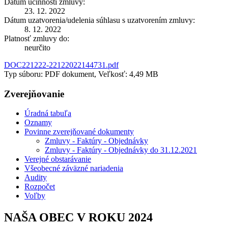
Dátum účinnosti zmluvy:
23. 12. 2022
Dátum uzatvorenia/udelenia súhlasu s uzatvorením zmluvy:
8. 12. 2022
Platnosť zmluvy do:
neurčito
DOC221222-22122022144731.pdf
Typ súboru: PDF dokument, Veľkosť: 4,49 MB
Zverejňovanie
Úradná tabuľa
Oznamy
Povinne zverejňované dokumenty
Zmluvy - Faktúry - Objednávky
Zmluvy - Faktúry - Objednávky do 31.12.2021
Verejné obstarávanie
Všeobecné záväzné nariadenia
Audity
Rozpočet
Voľby
NAŠA OBEC V ROKU 2024