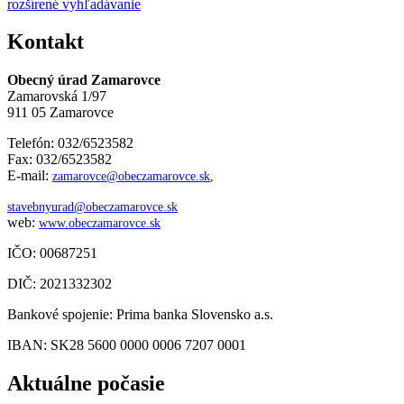
rozšírené vyhľadávanie
Kontakt
Obecný úrad Zamarovce
Zamarovská 1/97
911 05 Zamarovce
Telefón: 032/6523582
Fax: 032/6523582
E-mail:
zamarovce@obeczamarovce.sk
,
stavebnyurad@obeczamarovce.sk
web:
www.obeczamarovce.sk
IČO: 00687251
DIČ: 2021332302
Bankové spojenie: Prima banka Slovensko a.s.
IBAN: SK28 5600 0000 0006 7207 0001
Aktuálne počasie