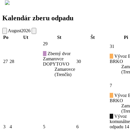
Kalendár zberu odpadu
August
2026
Po
Ut
St
Št
Pi
29
31
Zberný dvor
Vývoz B
Zamarovce
27
28
30
BRKO
DOPYTOVO
Zam
Zamarovce
(Tre
(Trenčín)
7
Vývoz B
BRKO
Zam
(Tre
Vývoz
komunáln
3
4
5
6
odpadu 14