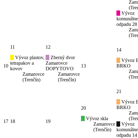
Zam
(Tre
Vývoz
komunáln
odpadu 28
Zam
(Tre
11
12
14
Vývoz plastov,
Zberný dvor
Vývoz B
tetrapakov a
Zamarovce
10
13
BRKO
kovov
DOPYTOVO
Zam
Zamarovce
Zamarovce
(Tre
(Trenčín)
(Trenčín)
21
Vývoz B
BRKO
20
Zam
Vývoz skla
(Tre
17
18
19
Zamarovce
Vývoz
(Trenčín)
komunáln
odpadu 14