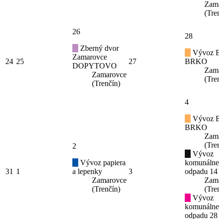
Zam
(Tre
26
28
Zberný dvor
Vývoz B
Zamarovce
24
25
27
BRKO
DOPYTOVO
Zam
Zamarovce
(Tre
(Trenčín)
4
Vývoz B
BRKO
Zam
(Tre
2
Vývoz
Vývoz papiera
komunáln
31
1
a lepenky
3
odpadu 14
Zamarovce
Zam
(Trenčín)
(Tre
Vývoz
komunáln
odpadu 28