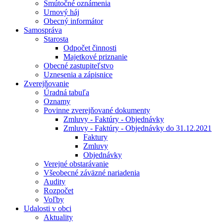
Smútočné oznámenia
Urnový háj
Obecný informátor
Samospráva
Starosta
Odpočet činnosti
Majetkové priznanie
Obecné zastupiteľstvo
Uznesenia a zápisnice
Zverejňovanie
Úradná tabuľa
Oznamy
Povinne zverejňované dokumenty
Zmluvy - Faktúry - Objednávky
Zmluvy - Faktúry - Objednávky do 31.12.2021
Faktury
Zmluvy
Objednávky
Verejné obstarávanie
Všeobecné záväzné nariadenia
Audity
Rozpočet
Voľby
Udalosti v obci
Aktuality