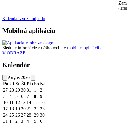
Zam
(Tre
Kalendár zvozu odpadu
Mobilná aplikácia
Sledujte informácie z nášho webu v
mobilnej aplikácii -
V OBRAZE.
Kalendár
August
2026
Po
Ut
St
Št
Pia
So
Ne
27
28
29
30
31
1
2
3
4
5
6
7
8
9
10
11
12
13
14
15
16
17
18
19
20
21
22
23
24
25
26
27
28
29
30
31
1
2
3
4
5
6