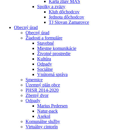
Karta zliav MAS
Spolky a zväzy
Klub dôchodcov
Jednota dôchodcov
TJ Slovan Zamarovce
Obecný úrad
Obecný úrad
Žiadosti a formuláre
Stavebné
Miestne komunikácie
Životné prostredie
Kultúra
Odpady
Sociálne
Vnútorná správa
Smernice
Územný plán obce
PHSR 2014-2020
Zberný dvor
Odpady
Marius Pedersen
Natur-pack
Asekol
Komunálne služby
Virtuálny cintorín