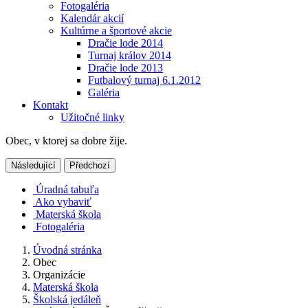
Fotogaléria
Kalendár akcií
Kultúrne a športové akcie
Dračie lode 2014
Turnaj králov 2014
Dračie lode 2013
Futbalový turnaj 6.1.2012
Galéria
Kontakt
Užitočné linky
Obec, v ktorej sa dobre žije.
Následující
Předchozí
Úradná tabuľa
Ako vybaviť
Materská škola
Fotogaléria
Úvodná stránka
Obec
Organizácie
Materská škola
Školská jedáleň