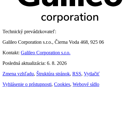
Technický prevádzkovateľ:
Galileo Corporation s.r.o., Čierna Voda 468, 925 06
Kontakt:
Galileo Corporation s.r.o.
Posledná aktualizácia: 6. 8. 2026
Zmena vzhľadu
,
Štruktúra stránok
,
RSS
,
Vytlačiť
Vyhlásenie o prístupnosti
,
Cookies
,
Webové sídlo