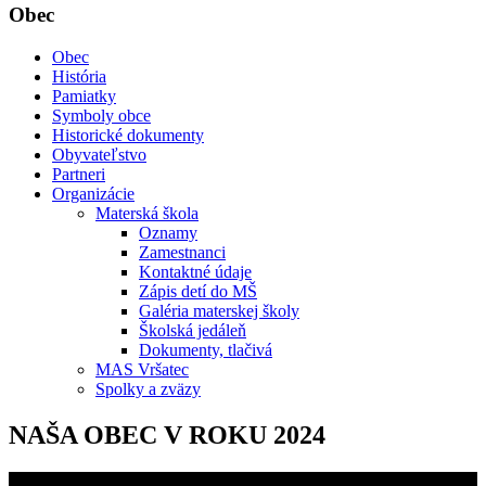
Obec
Obec
História
Pamiatky
Symboly obce
Historické dokumenty
Obyvateľstvo
Partneri
Organizácie
Materská škola
Oznamy
Zamestnanci
Kontaktné údaje
Zápis detí do MŠ
Galéria materskej školy
Školská jedáleň
Dokumenty, tlačivá
MAS Vršatec
Spolky a zväzy
NAŠA OBEC V ROKU 2024