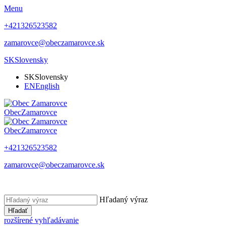
Menu
+421326523582
zamarovce@obeczamarovce.sk
SK
Slovensky
SK
Slovensky
EN
English
Obec
Zamarovce
Obec
Zamarovce
+421326523582
zamarovce@obeczamarovce.sk
Hľadaný výraz
Hľadať
rozšírené vyhľadávanie