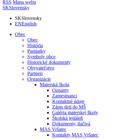
RSS
Mapa webu
SK
Slovensky
SK
Slovensky
EN
English
Obec
Obec
História
Pamiatky
Symboly obce
Historické dokumenty
Obyvateľstvo
Partneri
Organizácie
Materská škola
Oznamy
Zamestnanci
Kontaktné údaje
Zápis detí do MŠ
Galéria materskej školy
Školská jedáleň
Dokumenty, tlačivá
MAS Vršatec
Kontakty MAS Vršatec