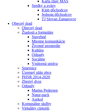
Karta zliav MAS
Spolky a zväzy
Klub dôchodcov
Jednota dôchodcov
TJ Slovan Zamarovce
Obecný úrad
Obecný úrad
Žiadosti a formuláre
Stavebné
Miestne komunikácie
Životné prostredie
Kultúra
Odpady
Sociálne
Vnútorná správa
Smernice
Územný plán obce
PHSR 2014-2020
Zberný dvor
Odpady
Marius Pedersen
Natur-pack
Asekol
Komunálne služby
Virtuálny cintorín