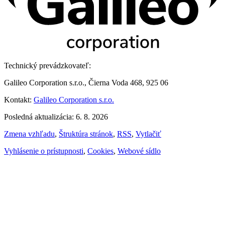
Technický prevádzkovateľ:
Galileo Corporation s.r.o., Čierna Voda 468, 925 06
Kontakt:
Galileo Corporation s.r.o.
Posledná aktualizácia: 6. 8. 2026
Zmena vzhľadu
,
Štruktúra stránok
,
RSS
,
Vytlačiť
Vyhlásenie o prístupnosti
,
Cookies
,
Webové sídlo