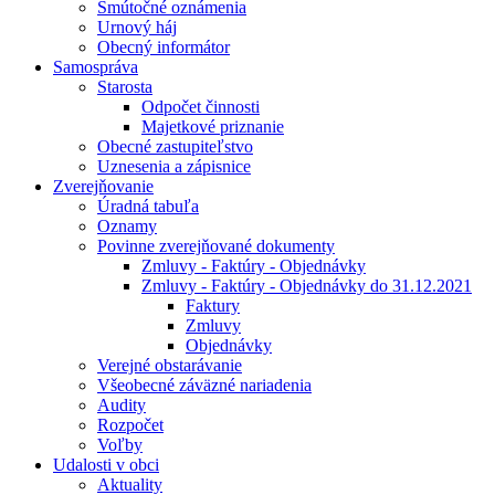
Smútočné oznámenia
Urnový háj
Obecný informátor
Samospráva
Starosta
Odpočet činnosti
Majetkové priznanie
Obecné zastupiteľstvo
Uznesenia a zápisnice
Zverejňovanie
Úradná tabuľa
Oznamy
Povinne zverejňované dokumenty
Zmluvy - Faktúry - Objednávky
Zmluvy - Faktúry - Objednávky do 31.12.2021
Faktury
Zmluvy
Objednávky
Verejné obstarávanie
Všeobecné záväzné nariadenia
Audity
Rozpočet
Voľby
Udalosti v obci
Aktuality