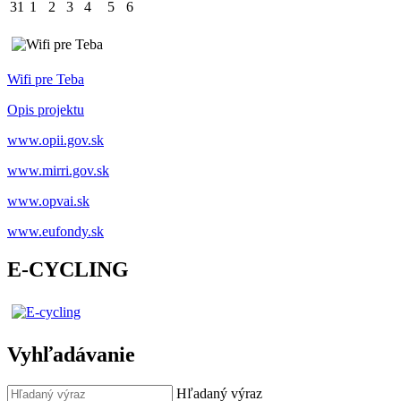
31
1
2
3
4
5
6
Wifi pre Teba
Opis projektu
www.opii.gov.sk
www.mirri.gov.sk
www.opvai.sk
www.eufondy.sk
E-CYCLING
Vyhľadávanie
Hľadaný výraz