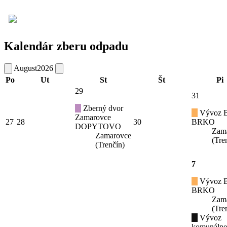
Kalendár zberu odpadu
August
2026
Po
Ut
St
Št
Pi
29
31
Zberný dvor
Vývoz B
Zamarovce
27
28
30
BRKO
DOPYTOVO
Zam
Zamarovce
(Tre
(Trenčín)
7
Vývoz B
BRKO
Zam
(Tre
Vývoz
komunáln