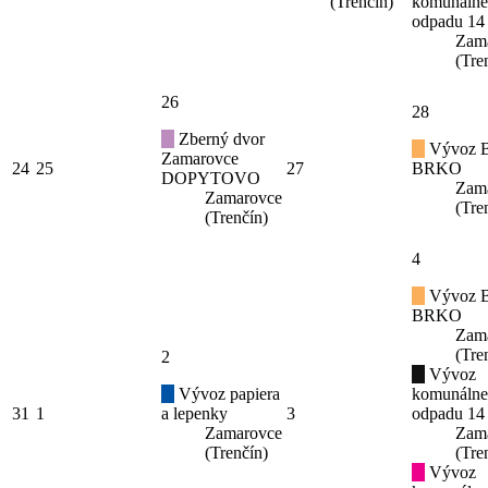
(Trenčín)
komunáln
odpadu 14
Zam
(Tre
26
28
Zberný dvor
Vývoz B
Zamarovce
24
25
27
BRKO
DOPYTOVO
Zam
Zamarovce
(Tre
(Trenčín)
4
Vývoz B
BRKO
Zam
(Tre
2
Vývoz
Vývoz papiera
komunáln
31
1
a lepenky
3
odpadu 14
Zamarovce
Zam
(Trenčín)
(Tre
Vývoz