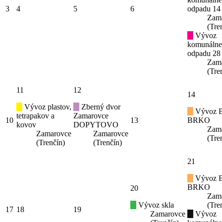
3
4
5
6
odpadu 14
Zam
(Tre
Vývoz
komunáln
odpadu 28
Zam
(Tre
11
12
14
Vývoz plastov,
Zberný dvor
Vývoz B
tetrapakov a
Zamarovce
10
13
BRKO
kovov
DOPYTOVO
Zam
Zamarovce
Zamarovce
(Tre
(Trenčín)
(Trenčín)
21
Vývoz B
BRKO
20
Zam
Vývoz skla
(Tre
17
18
19
Zamarovce
Vývoz