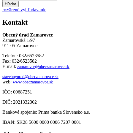
Hľadať
rozšírené vyhľadávanie
Kontakt
Obecný úrad Zamarovce
Zamarovská 1/97
911 05 Zamarovce
Telefón: 032/6523582
Fax: 032/6523582
E-mail:
zamarovce@obeczamarovce.sk
,
stavebnyurad@obeczamarovce.sk
web:
www.obeczamarovce.sk
IČO: 00687251
DIČ: 2021332302
Bankové spojenie: Prima banka Slovensko a.s.
IBAN: SK28 5600 0000 0006 7207 0001