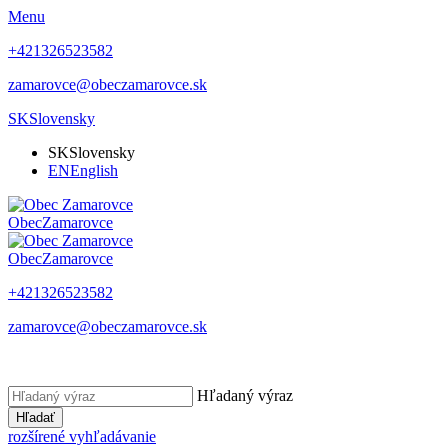
Menu
+421326523582
zamarovce@obeczamarovce.sk
SK
Slovensky
SK
Slovensky
EN
English
Obec
Zamarovce
Obec
Zamarovce
+421326523582
zamarovce@obeczamarovce.sk
Hľadaný výraz
Hľadať
rozšírené vyhľadávanie