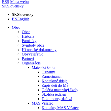
RSS
Mapa webu
SK
Slovensky
SK
Slovensky
EN
English
Obec
Obec
História
Pamiatky
Symboly obce
Historické dokumenty
Obyvateľstvo
Partneri
Organizácie
Materská škola
Oznamy
Zamestnanci
Kontaktné údaje
Zápis detí do MŠ
Galéria materskej školy
Školská jedáleň
Dokumenty, tlačivá
MAS Vršatec
Kontakty MAS Vršatec