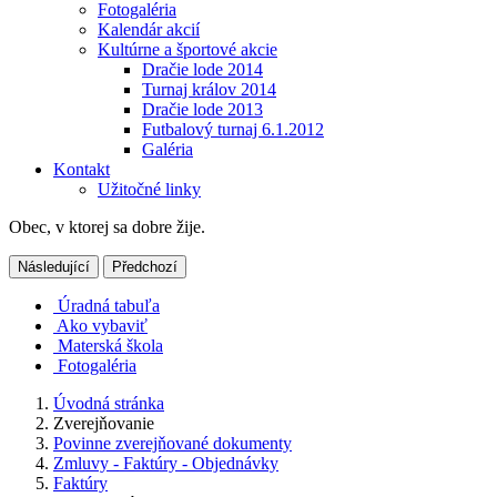
Fotogaléria
Kalendár akcií
Kultúrne a športové akcie
Dračie lode 2014
Turnaj králov 2014
Dračie lode 2013
Futbalový turnaj 6.1.2012
Galéria
Kontakt
Užitočné linky
Obec, v ktorej sa dobre žije.
Následující
Předchozí
Úradná tabuľa
Ako vybaviť
Materská škola
Fotogaléria
Úvodná stránka
Zverejňovanie
Povinne zverejňované dokumenty
Zmluvy - Faktúry - Objednávky
Faktúry