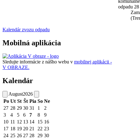
komunáln
odpadu 28
Zam
(Tre
Kalendár zvozu odpadu
Mobilná aplikácia
Sledujte informácie z nášho webu v
mobilnej aplikácii -
V OBRAZE.
Kalendár
August
2026
Po
Ut
St
Št
Pia
So
Ne
27
28
29
30
31
1
2
3
4
5
6
7
8
9
10
11
12
13
14
15
16
17
18
19
20
21
22
23
24
25
26
27
28
29
30