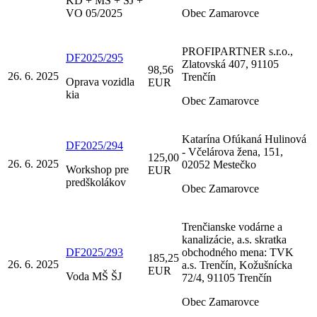
KD + MŠ + ŠJ +
VO 05/2025
Obec Zamarovce
PROFIPARTNER s.r.o.,
DF2025/295
Zlatovská 407, 91105
98,56
26. 6. 2025
Trenčín
Oprava vozidla
EUR
kia
Obec Zamarovce
Katarína Ofúkaná Hulinová
DF2025/294
- Včelárova žena, 151,
125,00
26. 6. 2025
02052 Mestečko
Workshop pre
EUR
predškolákov
Obec Zamarovce
Trenčianske vodárne a
kanalizácie, a.s. skratka
DF2025/293
obchodného mena: TVK
185,25
26. 6. 2025
a.s. Trenčín, Kožušnícka
EUR
Voda MŠ ŠJ
72/4, 91105 Trenčín
Obec Zamarovce