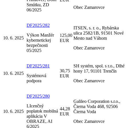
Smútku, ZD
Obec Zamarovce
06/2025
DF2025/282
ITSEN, s. r. o., Rybárska
ulica 2582/1B, 91501 Nové
Výkon Manžér
125,00
10. 6. 2025
Mesto nad Váhom
kybernetickej
EUR
bezpečnosti
Obec Zamarovce
05/2025
DF2025/281
SH systém, spol. s r.o., Dlhé
30,75
hony 17, 91101 Trenčín
10. 6. 2025
Systémová
EUR
podpora
Obec Zamarovce
DF2025/280
Galileo Corporation s.r.o.,
LIcenčný
Čierna Voda 468, 92506
44,28
poplatok mobilná
10. 6. 2025
Čierna Voda
EUR
aplikácia V
OBRAZE, AI
Obec Zamarovce
6/2025