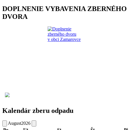
DOPLNENIE VYBAVENIA ZBERNÉHO
DVORA
Kalendár zberu odpadu
August
2026
Po
Ut
St
Št
Pi