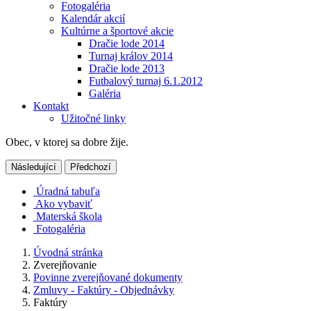
Fotogaléria
Kalendár akcií
Kultúrne a športové akcie
Dračie lode 2014
Turnaj králov 2014
Dračie lode 2013
Futbalový turnaj 6.1.2012
Galéria
Kontakt
Užitočné linky
Obec, v ktorej sa dobre žije.
Následující
Předchozí
Úradná tabuľa
Ako vybaviť
Materská škola
Fotogaléria
Úvodná stránka
Zverejňovanie
Povinne zverejňované dokumenty
Zmluvy - Faktúry - Objednávky
Faktúry