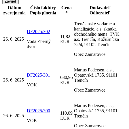
Zavrieť
Dátum
Číslo faktúry
Cena
Dodávateľ
zverejnenia
Popis plnenia
*
Odberateľ
Trenčianske vodárne a
kanalizácie, a.s. skratka
DF2025/302
obchodného mena: TVK
11,82
26. 6. 2025
a.s. Trenčín, Kožušnícka
Voda Zberný
EUR
72/4, 91105 Trenčín
dvor
Obec Zamarovce
Marius Pedersen, a.s.,
DF2025/301
Opatovská 1735, 91101
630,95
26. 6. 2025
Trenčín
EUR
VOK
Obec Zamarovce
Marius Pedersen, a.s.,
DF2025/300
Opatovská 1735, 91101
110,09
26. 6. 2025
Trenčín
EUR
VOK
Obec Zamarovce