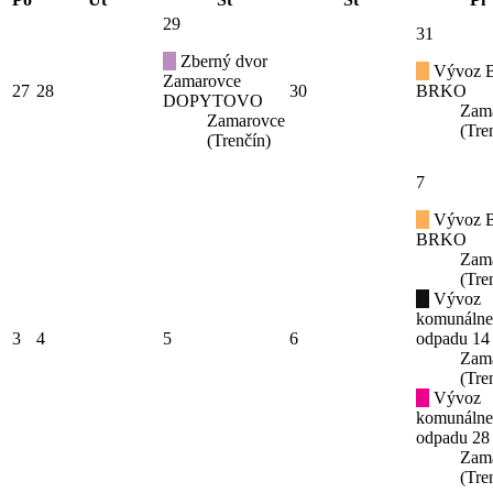
29
31
Zberný dvor
Vývoz B
Zamarovce
27
28
30
BRKO
DOPYTOVO
Zam
Zamarovce
(Tre
(Trenčín)
7
Vývoz B
BRKO
Zam
(Tre
Vývoz
komunáln
3
4
5
6
odpadu 14
Zam
(Tre
Vývoz
komunáln
odpadu 28
Zam
(Tre