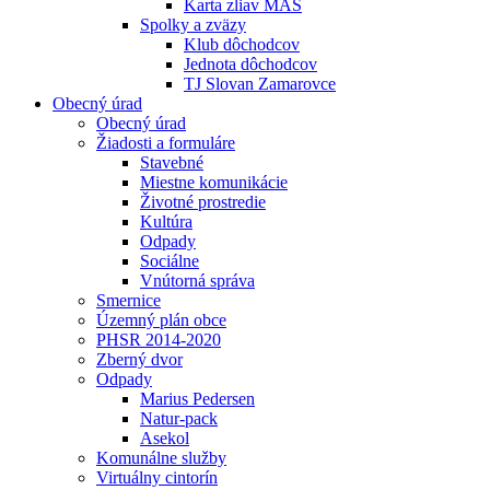
Karta zliav MAS
Spolky a zväzy
Klub dôchodcov
Jednota dôchodcov
TJ Slovan Zamarovce
Obecný úrad
Obecný úrad
Žiadosti a formuláre
Stavebné
Miestne komunikácie
Životné prostredie
Kultúra
Odpady
Sociálne
Vnútorná správa
Smernice
Územný plán obce
PHSR 2014-2020
Zberný dvor
Odpady
Marius Pedersen
Natur-pack
Asekol
Komunálne služby
Virtuálny cintorín