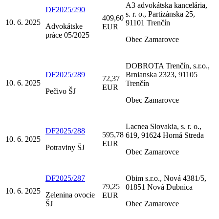
A3 advokátska kancelária,
DF2025/290
s. r. o., Partizánska 25,
409,60
10. 6. 2025
91101 Trenčín
Advokátske
EUR
práce 05/2025
Obec Zamarovce
DOBROTA Trenčín, s.r.o.,
DF2025/289
Brnianska 2323, 91105
72,37
10. 6. 2025
Trenčín
EUR
Pečivo ŠJ
Obec Zamarovce
Lacnea Slovakia, s. r. o.,
DF2025/288
595,78
619, 91624 Horná Streda
10. 6. 2025
EUR
Potraviny ŠJ
Obec Zamarovce
DF2025/287
Obim s.r.o., Nová 4381/5,
79,25
01851 Nová Dubnica
10. 6. 2025
Zelenina ovocie
EUR
ŠJ
Obec Zamarovce