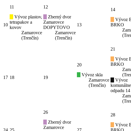
11
12
14
Vývoz plastov,
Zberný dvor
Vývoz B
tetrapakov a
Zamarovce
10
13
BRKO
kovov
DOPYTOVO
Zam
Zamarovce
Zamarovce
(Tre
(Trenčín)
(Trenčín)
21
Vývoz B
BRKO
20
Zam
Vývoz skla
(Tre
17
18
19
Zamarovce
Vývoz
(Trenčín)
komunáln
odpadu 14
Zam
(Tre
26
28
Zberný dvor
Vývoz B
Zamarovce
24
25
27
BRKO