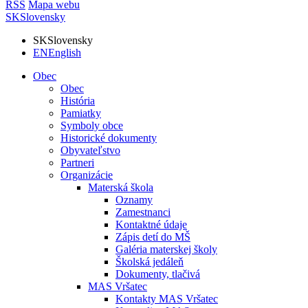
RSS
Mapa webu
SK
Slovensky
SK
Slovensky
EN
English
Obec
Obec
História
Pamiatky
Symboly obce
Historické dokumenty
Obyvateľstvo
Partneri
Organizácie
Materská škola
Oznamy
Zamestnanci
Kontaktné údaje
Zápis detí do MŠ
Galéria materskej školy
Školská jedáleň
Dokumenty, tlačivá
MAS Vršatec
Kontakty MAS Vršatec