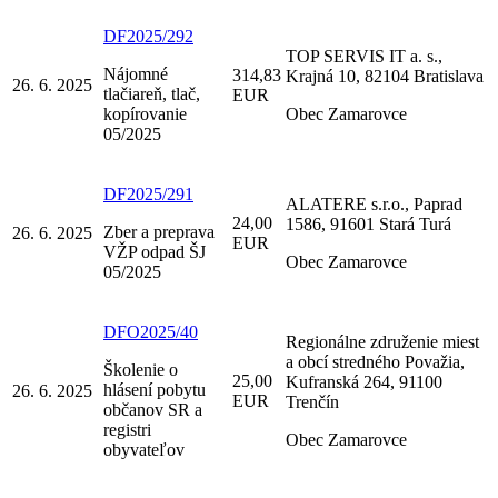
DF2025/292
TOP SERVIS IT a. s.,
Nájomné
314,83
Krajná 10, 82104 Bratislava
26. 6. 2025
tlačiareň, tlač,
EUR
kopírovanie
Obec Zamarovce
05/2025
DF2025/291
ALATERE s.r.o., Paprad
24,00
1586, 91601 Stará Turá
Zber a preprava
26. 6. 2025
EUR
VŽP odpad ŠJ
Obec Zamarovce
05/2025
DFO2025/40
Regionálne združenie miest
a obcí stredného Považia,
Školenie o
25,00
Kufranská 264, 91100
hlásení pobytu
26. 6. 2025
EUR
Trenčín
občanov SR a
registri
Obec Zamarovce
obyvateľov