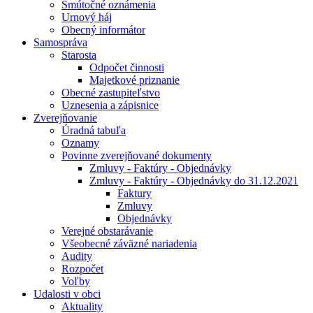
Smútočné oznámenia
Urnový háj
Obecný informátor
Samospráva
Starosta
Odpočet činnosti
Majetkové priznanie
Obecné zastupiteľstvo
Uznesenia a zápisnice
Zverejňovanie
Úradná tabuľa
Oznamy
Povinne zverejňované dokumenty
Zmluvy - Faktúry - Objednávky
Zmluvy - Faktúry - Objednávky do 31.12.2021
Faktury
Zmluvy
Objednávky
Verejné obstarávanie
Všeobecné záväzné nariadenia
Audity
Rozpočet
Voľby
Udalosti v obci
Aktuality