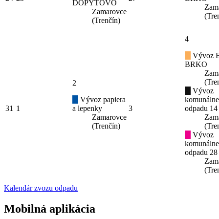
DOPYTOVO
Zam
Zamarovce
(Tre
(Trenčín)
4
Vývoz B
BRKO
Zam
(Tre
2
Vývoz
Vývoz papiera
komunáln
31
1
a lepenky
3
odpadu 14
Zamarovce
Zam
(Trenčín)
(Tre
Vývoz
komunáln
odpadu 28
Zam
(Tre
Kalendár zvozu odpadu
Mobilná aplikácia