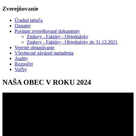
Zverejňovanie
Úradná tabuľa
Oznamy
Povinne zverejňované dokumenty
Zmluvy - Faktúry - Objednávky
Zmluvy - Faktúry - Objednávky do 31.12.2021
Verejné obstarávanie
Všeobecné záväzné nariadenia
Audity
Rozpočet
Voľby
NAŠA OBEC V ROKU 2024