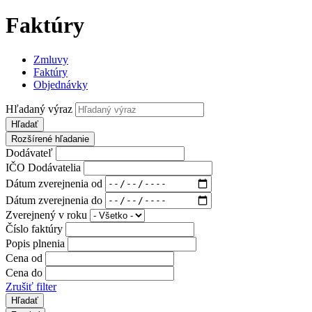
Faktúry
Zmluvy
Faktúry
Objednávky
Hľadaný výraz
Hľadať
Rozšírené hľadanie
Dodávateľ
IČO Dodávatelia
Dátum zverejnenia od
Dátum zverejnenia do
Zverejnený v roku
Číslo faktúry
Popis plnenia
Cena od
Cena do
Zrušiť filter