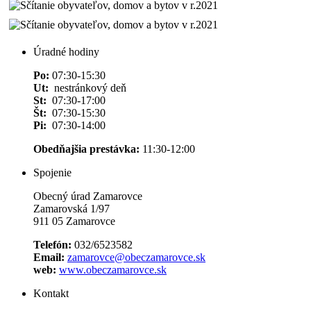
Úradné hodiny
Po:
07:30-15:30
Ut:
nestránkový deň
St:
07:30-17:00
Št:
07:30-15:30
Pi:
07:30-14:00
Obedňajšia prestávka:
11:30-12:00
Spojenie
Obecný úrad Zamarovce
Zamarovská 1/97
911 05 Zamarovce
Telefón:
032/6523582
Email:
zamarovce@obeczamarovce.sk
web:
www.obeczamarovce.sk
Kontakt