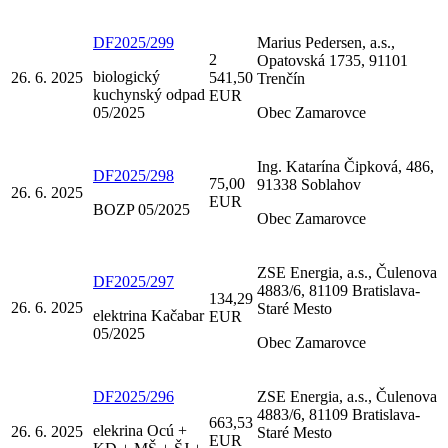
DF2025/299
Marius Pedersen, a.s.,
2
Opatovská 1735, 91101
biologický
26. 6. 2025
541,50
Trenčín
kuchynský odpad
EUR
05/2025
Obec Zamarovce
Ing. Katarína Čipková, 486,
DF2025/298
75,00
91338 Soblahov
26. 6. 2025
EUR
BOZP 05/2025
Obec Zamarovce
ZSE Energia, a.s., Čulenova
DF2025/297
4883/6, 81109 Bratislava-
134,29
26. 6. 2025
Staré Mesto
elektrina Kačabar
EUR
05/2025
Obec Zamarovce
DF2025/296
ZSE Energia, a.s., Čulenova
4883/6, 81109 Bratislava-
663,53
elekrina Ocú +
26. 6. 2025
Staré Mesto
EUR