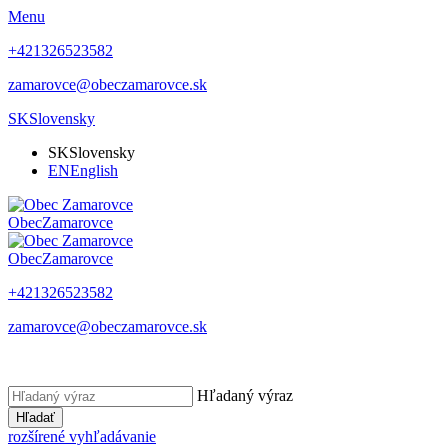
Menu
+421326523582
zamarovce@obeczamarovce.sk
SK
Slovensky
SK
Slovensky
EN
English
Obec
Zamarovce
Obec
Zamarovce
+421326523582
zamarovce@obeczamarovce.sk
Hľadaný výraz
Hľadať
rozšírené vyhľadávanie