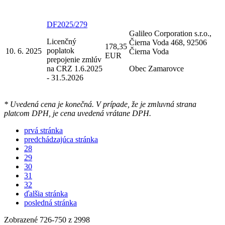
DF2025/279
Galileo Corporation s.r.o.,
Licenčný
Čierna Voda 468, 92506
178,35
poplatok
10. 6. 2025
Čierna Voda
EUR
prepojenie zmlúv
na CRZ 1.6.2025
Obec Zamarovce
- 31.5.2026
* Uvedená cena je konečná. V prípade, že je zmluvná strana
platcom DPH, je cena uvedená vrátane DPH.
prvá stránka
predchádzajúca stránka
28
29
30
31
32
ďalšia stránka
posledná stránka
Zobrazené
726
-
750
z 2998