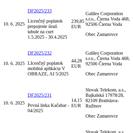
DF2025/233
Galileo Corporation
s.r.o., Čierna Voda 468,
Licenčný poplatok
239,85
10. 6. 2025
92506 Čierna Voda
prepojenie úrad.
EUR
tabule na cuet
Obec Zamarovce
1.5.2025 - 30.4.2025
DF2025/232
Galileo Corporation
s.r.o., Čierna Voda 468,
44,28
LIcenčný poplatok
10. 6. 2025
92506 Čierna Voda
EUR
mobilná aplikácia V
OBRAZE, AI 5/2025
Obec Zamarovce
Slovak Telekom, a.s.,
DF2025/231
Bajkalská 17978/28,
14,15
82109 Bratislava-
10. 6. 2025
Pevná linka Kačabar -
EUR
Ružinov
04/2025
Obec Zamarovce
Slovak Telekom, a.s.,