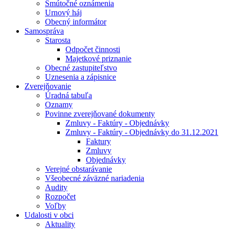
Smútočné oznámenia
Urnový háj
Obecný informátor
Samospráva
Starosta
Odpočet činnosti
Majetkové priznanie
Obecné zastupiteľstvo
Uznesenia a zápisnice
Zverejňovanie
Úradná tabuľa
Oznamy
Povinne zverejňované dokumenty
Zmluvy - Faktúry - Objednávky
Zmluvy - Faktúry - Objednávky do 31.12.2021
Faktury
Zmluvy
Objednávky
Verejné obstarávanie
Všeobecné záväzné nariadenia
Audity
Rozpočet
Voľby
Udalosti v obci
Aktuality