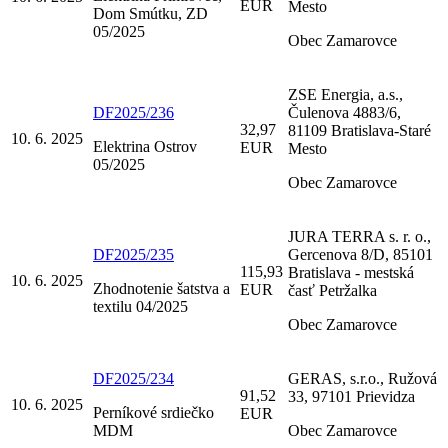
EUR
Mesto
Dom Smútku, ZD
05/2025
Obec Zamarovce
ZSE Energia, a.s.,
DF2025/236
Čulenova 4883/6,
32,97
81109 Bratislava-Staré
10. 6. 2025
Elektrina Ostrov
EUR
Mesto
05/2025
Obec Zamarovce
JURA TERRA s. r. o.,
DF2025/235
Gercenova 8/D, 85101
115,93
Bratislava - mestská
10. 6. 2025
Zhodnotenie šatstva a
EUR
časť Petržalka
textilu 04/2025
Obec Zamarovce
DF2025/234
GERAS, s.r.o., Ružová
91,52
33, 97101 Prievidza
10. 6. 2025
Perníkové srdiečko
EUR
MDM
Obec Zamarovce