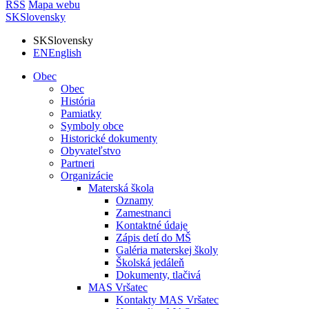
RSS
Mapa webu
SK
Slovensky
SK
Slovensky
EN
English
Obec
Obec
História
Pamiatky
Symboly obce
Historické dokumenty
Obyvateľstvo
Partneri
Organizácie
Materská škola
Oznamy
Zamestnanci
Kontaktné údaje
Zápis detí do MŠ
Galéria materskej školy
Školská jedáleň
Dokumenty, tlačivá
MAS Vršatec
Kontakty MAS Vršatec