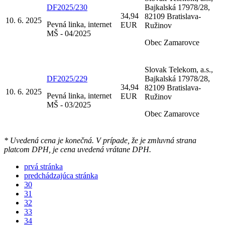
DF2025/230
Bajkalská 17978/28,
34,94
82109 Bratislava-
10. 6. 2025
Pevná linka, internet
EUR
Ružinov
MŠ - 04/2025
Obec Zamarovce
Slovak Telekom, a.s.,
DF2025/229
Bajkalská 17978/28,
34,94
82109 Bratislava-
10. 6. 2025
Pevná linka, internet
EUR
Ružinov
MŠ - 03/2025
Obec Zamarovce
* Uvedená cena je konečná. V prípade, že je zmluvná strana
platcom DPH, je cena uvedená vrátane DPH.
prvá stránka
predchádzajúca stránka
30
31
32
33
34