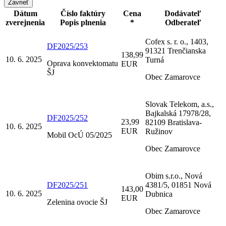
Zavrieť
Dátum
Číslo faktúry
Cena
Dodávateľ
zverejnenia
Popis plnenia
*
Odberateľ
Cofex s. r. o., 1403,
DF2025/253
91321 Trenčianska
138,99
10. 6. 2025
Turná
Oprava konvektomatu
EUR
ŠJ
Obec Zamarovce
Slovak Telekom, a.s.,
Bajkalská 17978/28,
DF2025/252
23,99
82109 Bratislava-
10. 6. 2025
EUR
Ružinov
Mobil OcÚ 05/2025
Obec Zamarovce
Obim s.r.o., Nová
DF2025/251
4381/5, 01851 Nová
143,00
10. 6. 2025
Dubnica
EUR
Zelenina ovocie ŠJ
Obec Zamarovce