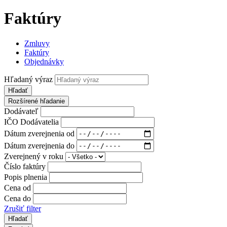
Faktúry
Zmluvy
Faktúry
Objednávky
Hľadaný výraz
Hľadať
Rozšírené hľadanie
Dodávateľ
IČO Dodávatelia
Dátum zverejnenia od
Dátum zverejnenia do
Zverejnený v roku
Číslo faktúry
Popis plnenia
Cena od
Cena do
Zrušiť filter