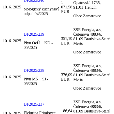
DF2025/240
1
Opatovská 1735,
10. 6. 2025
071,58
91101 Trenčín
biologický kuchynský
EUR
odpad 04/2025
Obec Zamarovce
ZSE Energia, a.s.,
DF2025/239
Čulenova 4883/6,
351,19
81109 Bratislava-Staré
10. 6. 2025
Plyn OcÚ + KD -
EUR
Mesto
05/2025
Obec Zamarovce
ZSE Energia, a.s.,
DF2025/238
Čulenova 4883/6,
376,09
81109 Bratislava-Staré
10. 6. 2025
Plyn MŠ + ŠJ -
EUR
Mesto
05/2025
Obec Zamarovce
ZSE Energia, a.s.,
DF2025/237
Čulenova 4883/6,
186,64
81109 Bratislava-Staré
Elektrina Frimlovec,
10. 6. 2025