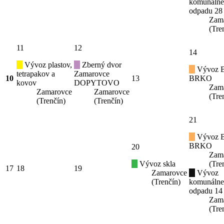
komunáln
odpadu 28
Zam
(Tre
11
12
14
Vývoz plastov,
Zberný dvor
Vývoz B
tetrapakov a
Zamarovce
10
13
BRKO
kovov
DOPYTOVO
Zam
Zamarovce
Zamarovce
(Tre
(Trenčín)
(Trenčín)
21
Vývoz B
BRKO
20
Zam
Vývoz skla
(Tre
17
18
19
Zamarovce
Vývoz
(Trenčín)
komunáln
odpadu 14
Zam
(Tre