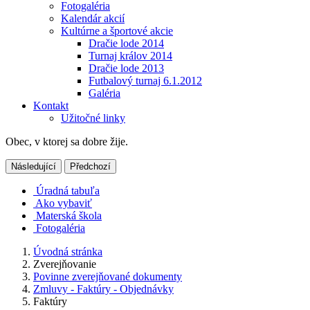
Fotogaléria
Kalendár akcií
Kultúrne a športové akcie
Dračie lode 2014
Turnaj králov 2014
Dračie lode 2013
Futbalový turnaj 6.1.2012
Galéria
Kontakt
Užitočné linky
Obec, v ktorej sa dobre žije.
Následující
Předchozí
Úradná tabuľa
Ako vybaviť
Materská škola
Fotogaléria
Úvodná stránka
Zverejňovanie
Povinne zverejňované dokumenty
Zmluvy - Faktúry - Objednávky
Faktúry