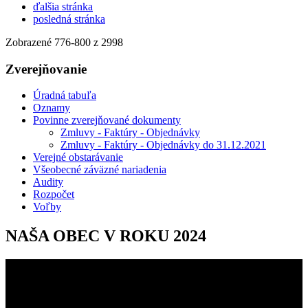
ďalšia stránka
posledná stránka
Zobrazené
776
-
800
z 2998
Zverejňovanie
Úradná tabuľa
Oznamy
Povinne zverejňované dokumenty
Zmluvy - Faktúry - Objednávky
Zmluvy - Faktúry - Objednávky do 31.12.2021
Verejné obstarávanie
Všeobecné záväzné nariadenia
Audity
Rozpočet
Voľby
NAŠA OBEC V ROKU 2024