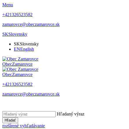
Menu
+421326523582
zamarovce@obeczamarovce.sk
SK
Slovensky
SK
Slovensky
EN
English
Obec
Zamarovce
Obec
Zamarovce
+421326523582
zamarovce@obeczamarovce.sk
Hľadaný výraz
Hľadať
rozšírené vyhľadávanie