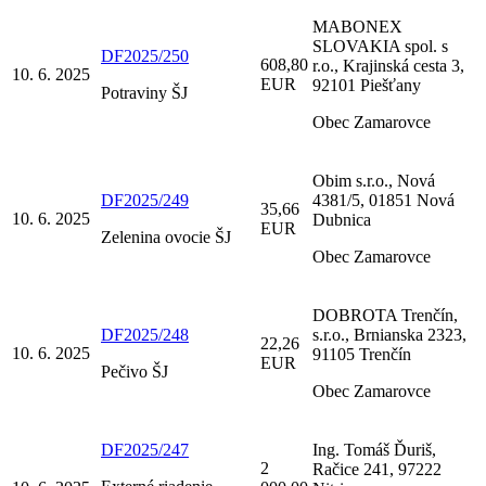
MABONEX
SLOVAKIA spol. s
DF2025/250
608,80
r.o., Krajinská cesta 3,
10. 6. 2025
EUR
92101 Piešťany
Potraviny ŠJ
Obec Zamarovce
Obim s.r.o., Nová
DF2025/249
4381/5, 01851 Nová
35,66
10. 6. 2025
Dubnica
EUR
Zelenina ovocie ŠJ
Obec Zamarovce
DOBROTA Trenčín,
DF2025/248
s.r.o., Brnianska 2323,
22,26
10. 6. 2025
91105 Trenčín
EUR
Pečivo ŠJ
Obec Zamarovce
DF2025/247
Ing. Tomáš Ďuriš,
2
Račice 241, 97222