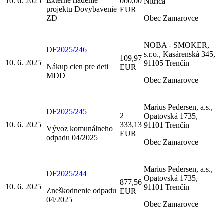
Externé riadenie
10. 6. 2025
000,00
Nitrica
projektu Dovybavenie
EUR
ZD
Obec Zamarovce
NOBA - SMOKER,
DF2025/246
s.r.o., Kasárenská 345,
109,97
10. 6. 2025
91105 Trenčín
Nákup cien pre deti
EUR
MDD
Obec Zamarovce
Marius Pedersen, a.s.,
DF2025/245
2
Opatovská 1735,
10. 6. 2025
333,13
91101 Trenčín
Vývoz komunálneho
EUR
odpadu 04/2025
Obec Zamarovce
Marius Pedersen, a.s.,
DF2025/244
Opatovská 1735,
877,56
10. 6. 2025
91101 Trenčín
Zneškodnenie odpadu
EUR
04/2025
Obec Zamarovce