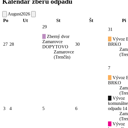
Kalendár zberu odpadu
August
2026
Po
Ut
St
Št
Pi
29
31
Zberný dvor
Vývoz B
Zamarovce
27
28
30
BRKO
DOPYTOVO
Zam
Zamarovce
(Tre
(Trenčín)
7
Vývoz B
BRKO
Zam
(Tre
Vývoz
komunáln
3
4
5
6
odpadu 14
Zam
(Tre
Vývoz