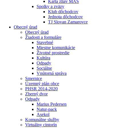
Karta zliav MAS
Spolky a zväzy
Klub dôchodcov
Jednota dôchodcov
TJ Slovan Zamarovce
Obecný úrad
Obecný úrad
Žiadosti a formuláre
Stavebné
Miestne komunikácie
Životné prostredie
Kultúra
Odpady
Sociálne
Vnútorná správa
Smernice
Územný plán obce
PHSR 2014-2020
Zberný dvor
Odpady
Marius Pedersen
Natur-pack
Asekol
Komunálne služby
Virtuálny cintorín