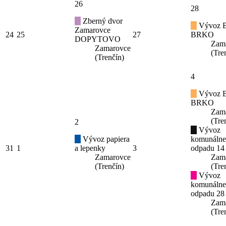
26
28
Zberný dvor
Vývoz B
Zamarovce
24
25
27
BRKO
DOPYTOVO
Zam
Zamarovce
(Tre
(Trenčín)
4
Vývoz B
BRKO
Zam
(Tre
2
Vývoz
Vývoz papiera
komunáln
31
1
a lepenky
3
odpadu 14
Zamarovce
Zam
(Trenčín)
(Tre
Vývoz
komunáln
odpadu 28
Zam
(Tre