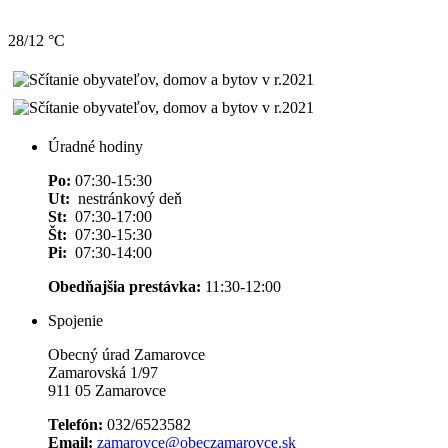
28/12 °C
Úradné hodiny
Po:
07:30-15:30
Ut:
nestránkový deň
St:
07:30-17:00
Št:
07:30-15:30
Pi:
07:30-14:00
Obedňajšia prestávka:
11:30-12:00
Spojenie
Obecný úrad Zamarovce
Zamarovská 1/97
911 05 Zamarovce
Telefón:
032/6523582
Email:
zamarovce@obeczamarovce.sk