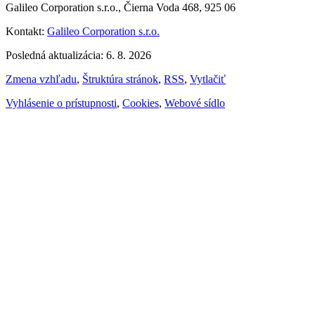
Galileo Corporation s.r.o., Čierna Voda 468, 925 06
Kontakt:
Galileo Corporation s.r.o.
Posledná aktualizácia: 6. 8. 2026
Zmena vzhľadu
,
Štruktúra stránok
,
RSS
,
Vytlačiť
Vyhlásenie o prístupnosti
,
Cookies
,
Webové sídlo