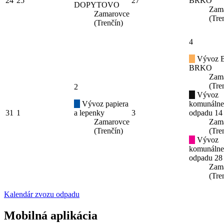
24
25
27
BRKO
DOPYTOVO
Zam
Zamarovce
(Tre
(Trenčín)
4
Vývoz B
BRKO
Zam
(Tre
2
Vývoz
Vývoz papiera
komunáln
31
1
a lepenky
3
odpadu 14
Zamarovce
Zam
(Trenčín)
(Tre
Vývoz
komunáln
odpadu 28
Zam
(Tre
Kalendár zvozu odpadu
Mobilná aplikácia