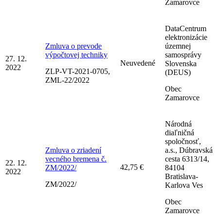
Zamarovce
DataCentrum
elektronizácie
Zmluva o prevode
územnej
výpočtovej techniky
samosprávy
27. 12.
Neuvedené
Slovenska
2022
ZLP-VT-2021-0705,
(DEUS)
ZML-22/2022
Obec
Zamarovce
Národná
diaľničná
spoločnosť,
Zmluva o zriadení
a.s., Dúbravská
vecného bremena č.
cesta 6313/14,
22. 12.
42,75 €
ZM/2022/
84104
2022
Bratislava-
ZM/2022/
Karlova Ves
Obec
Zamarovce