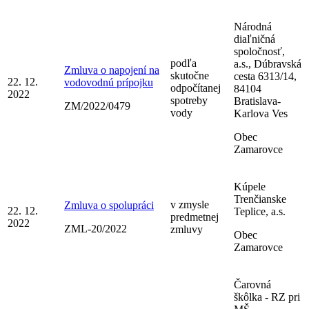
Národná
diaľničná
spoločnosť,
podľa
a.s., Dúbravská
Zmluva o napojení na
skutočne
cesta 6313/14,
22. 12.
vodovodnú prípojku
odpočítanej
84104
2022
spotreby
Bratislava-
ZM/2022/0479
vody
Karlova Ves
Obec
Zamarovce
Kúpele
Trenčianske
v zmysle
Zmluva o spolupráci
22. 12.
Teplice, a.s.
predmetnej
2022
ZML-20/2022
zmluvy
Obec
Zamarovce
Čarovná
škôlka - RZ pri