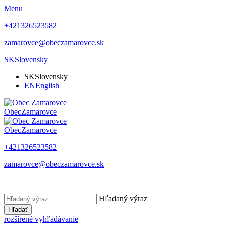
Menu
+421326523582
zamarovce@obeczamarovce.sk
SK
Slovensky
SK
Slovensky
EN
English
Obec
Zamarovce
Obec
Zamarovce
+421326523582
zamarovce@obeczamarovce.sk
Hľadaný výraz
Hľadať
rozšírené vyhľadávanie