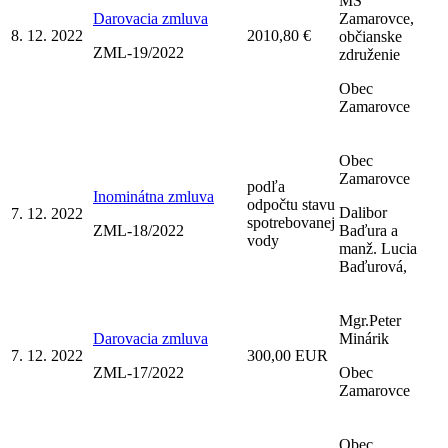
MŠ
Darovacia zmluva
Zamarovce,
8. 12. 2022
2010,80 €
občianske
ZML-19/2022
združenie
Obec
Zamarovce
Obec
Zamarovce
podľa
Inominátna zmluva
odpočtu stavu
Dalibor
7. 12. 2022
spotrebovanej
ZML-18/2022
Baďura a
vody
manž. Lucia
Baďurová,
Mgr.Peter
Darovacia zmluva
Minárik
7. 12. 2022
300,00 EUR
ZML-17/2022
Obec
Zamarovce
Obec