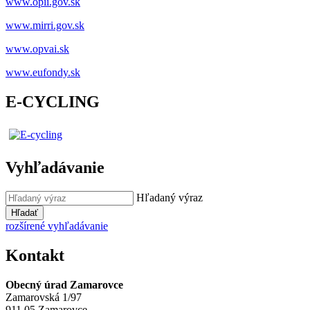
www.opii.gov.sk
www.mirri.gov.sk
www.opvai.sk
www.eufondy.sk
E-CYCLING
Vyhľadávanie
Hľadaný výraz
Hľadať
rozšírené vyhľadávanie
Kontakt
Obecný úrad Zamarovce
Zamarovská 1/97
911 05 Zamarovce