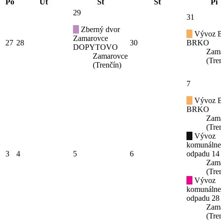
Po
Ut
St
Št
Pi
29
31
Zberný dvor
Vývoz B
Zamarovce
27
28
30
BRKO
DOPYTOVO
Zam
Zamarovce
(Tre
(Trenčín)
7
Vývoz B
BRKO
Zam
(Tre
Vývoz
komunáln
3
4
5
6
odpadu 14
Zam
(Tre
Vývoz
komunáln
odpadu 28
Zam
(Tre