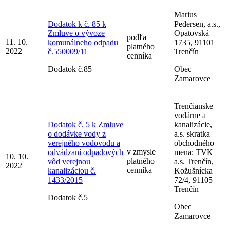
Marius
Dodatok k č. 85 k
Pedersen, a.s.,
Zmluve o vývoze
Opatovská
podľa
11. 10.
komunálneho odpadu
1735, 91101
platného
2022
č.550009/11
Trenčín
cenníka
Dodatok č.85
Obec
Zamarovce
Trenčianske
vodárne a
Dodatok č. 5 k Zmluve
kanalizácie,
o dodávke vody z
a.s. skratka
verejného vodovodu a
obchodného
v zmysle
odvádzaní odpadových
mena: TVK
10. 10.
platného
vôd verejnou
a.s. Trenčín,
2022
cenníka
kanalizáciou č.
Kožušnícka
1433/2015
72/4, 91105
Trenčín
Dodatok č.5
Obec
Zamarovce