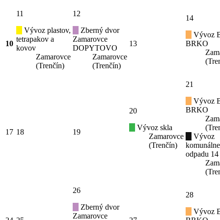
11
12
14
Vývoz plastov,
Zberný dvor
Vývoz B
tetrapakov a
Zamarovce
10
13
BRKO
kovov
DOPYTOVO
Zam
Zamarovce
Zamarovce
(Tre
(Trenčín)
(Trenčín)
21
Vývoz B
BRKO
20
Zam
Vývoz skla
(Tre
17
18
19
Zamarovce
Vývoz
(Trenčín)
komunáln
odpadu 14
Zam
(Tre
26
28
Zberný dvor
Vývoz B
Zamarovce