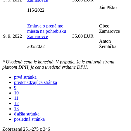
Zamarovce
Ján Plško
115/2022
Zmluva o prenájme
Obec
miesta na pohrebisku
Zamarovce
9. 9. 2022
35,00 EUR
Zamarovce
Anton
205/2022
Žemlička
* Uvedená cena je konečná. V prípade, že je zmluvná strana
platcom DPH, je cena uvedená vrátane DPH.
prvá stránka
predchádzajúca stránka
9
10
11
12
13
ďalšia stránka
posledná stránka
Zobrazené
251
-
275
z 346