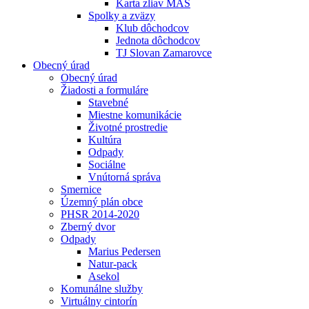
Karta zliav MAS
Spolky a zväzy
Klub dôchodcov
Jednota dôchodcov
TJ Slovan Zamarovce
Obecný úrad
Obecný úrad
Žiadosti a formuláre
Stavebné
Miestne komunikácie
Životné prostredie
Kultúra
Odpady
Sociálne
Vnútorná správa
Smernice
Územný plán obce
PHSR 2014-2020
Zberný dvor
Odpady
Marius Pedersen
Natur-pack
Asekol
Komunálne služby
Virtuálny cintorín