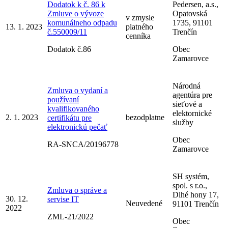
Dodatok k č. 86 k
Pedersen, a.s.,
Zmluve o vývoze
Opatovská
v zmysle
komunálneho odpadu
1735, 91101
13. 1. 2023
platného
č.550009/11
Trenčín
cenníka
Dodatok č.86
Obec
Zamarovce
Národná
Zmluva o vydaní a
agentúra pre
používaní
sieťové a
kvalifikovaného
elektornické
2. 1. 2023
bezodplatne
certifikátu pre
služby
elektronickú pečať
Obec
RA-SNCA/20196778
Zamarovce
SH systém,
spol. s r.o.,
Zmluva o správe a
Dlhé hony 17,
30. 12.
servise IT
Neuvedené
91101 Trenčín
2022
ZML-21/2022
Obec