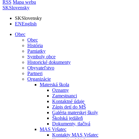
RSS
Mapa webu
SK
Slovensky
SK
Slovensky
EN
English
Obec
Obec
História
Pamiatky
Symboly obce
Historické dokumenty
Obyvateľstvo
Partneri
Organizácie
Materská škola
Oznamy
Zamestnanci
Kontaktné údaje
Zápis detí do MŠ
Galéria materskej školy
Školská jedáleň
Dokumenty, tlačivá
MAS Vršatec
Kontakty MAS Vršatec