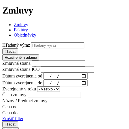
Zmluvy
Zmluvy
Faktúry
Objednávky
Hľadaný výraz
Hľadať
Rozšírené hľadanie
Zmluvná strana
Zmluvná strana IČO
Dátum zverejnenia od
Dátum zverejnenia do
Zverejnený v roku
Číslo zmluvy
Názov / Predmet zmluvy
Cena od
Cena do
Zrušiť filter