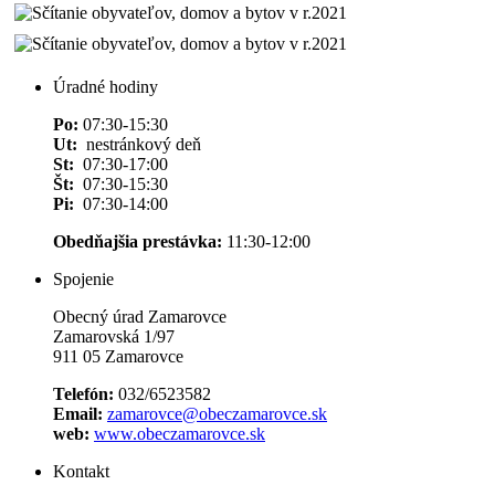
Úradné hodiny
Po:
07:30-15:30
Ut:
nestránkový deň
St:
07:30-17:00
Št:
07:30-15:30
Pi:
07:30-14:00
Obedňajšia prestávka:
11:30-12:00
Spojenie
Obecný úrad Zamarovce
Zamarovská 1/97
911 05 Zamarovce
Telefón:
032/6523582
Email:
zamarovce@obeczamarovce.sk
web:
www.obeczamarovce.sk
Kontakt