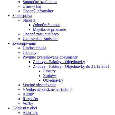
Smútočné oznámenia
Urnový háj
Obecný informátor
Samospráva
Starosta
Odpočet činnosti
Majetkové priznanie
Obecné zastupiteľstvo
Uznesenia a zápisnice
Zverejňovanie
Úradná tabuľa
Oznamy
Povinne zverejňované dokumenty
Zmluvy - Faktúry - Objednávky
Zmluvy - Faktúry - Objednávky do 31.12.2021
Faktury
Zmluvy
Objednávky
Verejné obstarávanie
Všeobecné záväzné nariadenia
Audity
Rozpočet
Voľby
Udalosti v obci
Aktuality