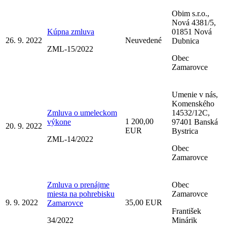
Obim s.r.o.,
Nová 4381/5,
Kúpna zmluva
01851 Nová
26. 9. 2022
Neuvedené
Dubnica
ZML-15/2022
Obec
Zamarovce
Umenie v nás,
Komenského
Zmluva o umeleckom
14532/12C,
1 200,00
výkone
97401 Banská
20. 9. 2022
EUR
Bystrica
ZML-14/2022
Obec
Zamarovce
Zmluva o prenájme
Obec
miesta na pohrebisku
Zamarovce
9. 9. 2022
35,00 EUR
Zamarovce
František
34/2022
Minárik