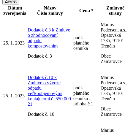
Zavrieť
Dátum
Názov
Zmluvné
Cena *
zverejnenia
Číslo zmluvy
strany
Marius
Dodatok č.3 k Zmluve
Pedersen, a.s.,
o zhodnocovaní
Opatovská
podľa
odpadu
1735, 91101
25. 1. 2023
platného
kompostovaním
Trenčín
cenníka
Dodatok č. 3
Obec
Zamarovce
Dodatok č.10 k
Marius
Zmluve o vývoze
Pedersen, a.s.,
podľa
odpadu
Opatovská
platného
veľkoobjemovými
1735, 91101
25. 1. 2023
cenníka -
kontajnermi č. 550 009
Trenčín
príloha č.1
21
Obec
Dodatok č. 10
Zamarovce
Marius