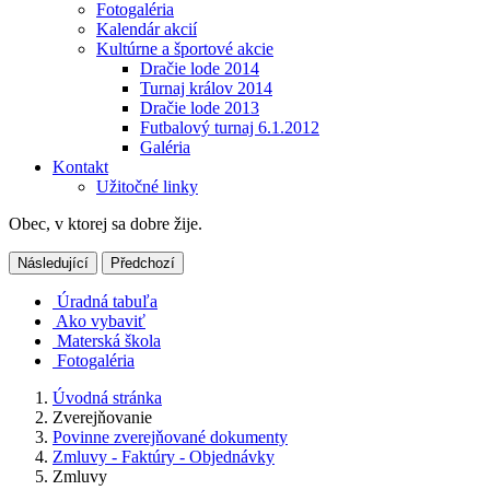
Fotogaléria
Kalendár akcií
Kultúrne a športové akcie
Dračie lode 2014
Turnaj králov 2014
Dračie lode 2013
Futbalový turnaj 6.1.2012
Galéria
Kontakt
Užitočné linky
Obec, v ktorej sa dobre žije.
Následující
Předchozí
Úradná tabuľa
Ako vybaviť
Materská škola
Fotogaléria
Úvodná stránka
Zverejňovanie
Povinne zverejňované dokumenty
Zmluvy - Faktúry - Objednávky
Zmluvy