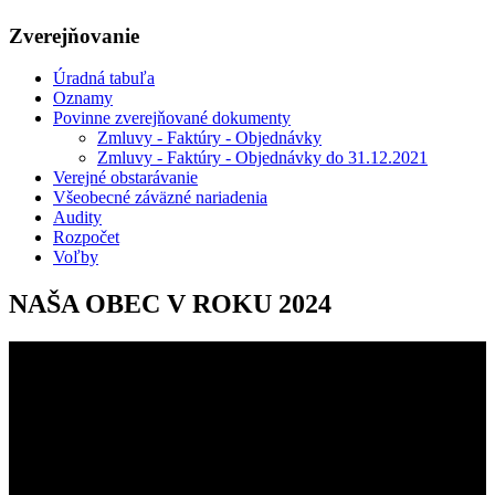
Zverejňovanie
Úradná tabuľa
Oznamy
Povinne zverejňované dokumenty
Zmluvy - Faktúry - Objednávky
Zmluvy - Faktúry - Objednávky do 31.12.2021
Verejné obstarávanie
Všeobecné záväzné nariadenia
Audity
Rozpočet
Voľby
NAŠA OBEC V ROKU 2024